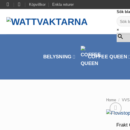
Skip
Köpvillkor
Enkla returer
to
Sök bla
content
×
BELYSNING
COFFEE QUEEN
Home
/
VVS
Frakt 