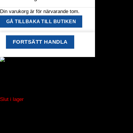
Din varukorg är för närvarande tom.
GÅ TILLBAKA TILL BUTIKEN
FORTSÄTT HANDLA
Flowstop Slangbrottsventil / Översvämningsskydd
Slut i lager
window.klarnaAsyncCallback = function () { window.Klarna.Pa
"klarna_live_client_M1gtQTRXKW1JOWhON0d0MWN
}).load( { container: "#container", theme: "default", shape: "