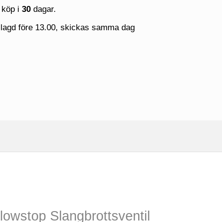
 köp i
30
dagar.
 lagd före 13.00, skickas samma dag
owstop Slangbrottsventil