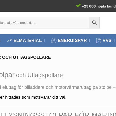
ELMATERIAL
ENERGISPAR
VVS
 OCH UTTAGSPOLLARE
olpar
och
Uttagsp
ollare.
 eluttag för billaddare och motorvärmaruttag på stolpe –
er hittades som motsvarar ditt val.
 BELYSNINGSSTOLPAR FÖR MARI