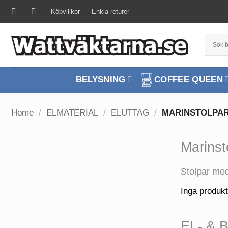
Skip
Köpvillkor
Enkla returer
to
content
BELYSNING
COFFEE QUEEN
Home
/
ELMATERIAL
/
ELUTTAG
/
MARINSTOLPAR
Marinst
Stolpar med
Inga produkt
EL- &