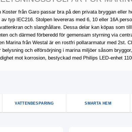
 Koster från Garo passar bra på den privata bryggan eller 
 av typ IEC216. Stolpen levereras med 6, 10 eller 16A perso
attenkran och slanghållare. Dessa delar kan köpas som tillb
nten och därmed förberedd för gemensam styrning via central
en Marina från Westal är en rostfri pollararmatur med 2st.
ör belysning och elförsörjning i marina miljöer såsom bryggor, 
dighet mot korrosion, bestyckad med Philips LED-enhet 110
VATTENBESPARING
SMARTA HEM