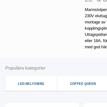
Marinstolpen
230V eluttag
montage av v
kopplingspli
Uttagspollar
eller 16A, f
med god här
Populära kategorier
LED-BELYSNING
COFFEE QUEEN