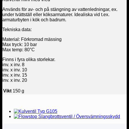
Används för av- och på stängning av vattenledningar, ex.
under tvättställ eller köksarmaturer. Idealiska vid t.ex.
armaturbyten i kök och badrum.
Tekniska data:
Material: Förkromad mässing
Max tryck: 10 bar
Max temp: 80°C
Finns i fyra olika storlekar.
inv. x inv. 8
inv. x inv. 10
inv. x inv. 15
inv. x inv. 20
Vikt
150 g