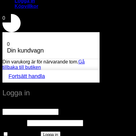
Logga in
Köpvillkor
0
0
Din kundvagn
Din varukorg är för närvarande tom.
Gå
tillbaka till butiken
Fortsätt handla
Logga in
Obligatoriskt
Användarnamn eller e-postadress
*
Obligatoriskt
Lösenord
*
Kom ihåg mig
Logga in