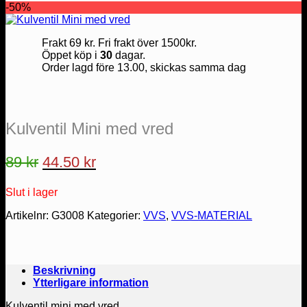
-50%
Frakt 69 kr. Fri frakt över 1500kr.
Öppet köp i
30
dagar.
Order lagd före 13.00, skickas samma dag
Kulventil Mini med vred
Det
Det
89
kr
44.50
kr
ursprungliga
nuvarande
Slut i lager
priset
priset
var:
är:
Artikelnr:
G3008
Kategorier:
VVS
,
VVS-MATERIAL
89 kr.
44.50 kr.
Beskrivning
Ytterligare information
Kulventil mini med vred