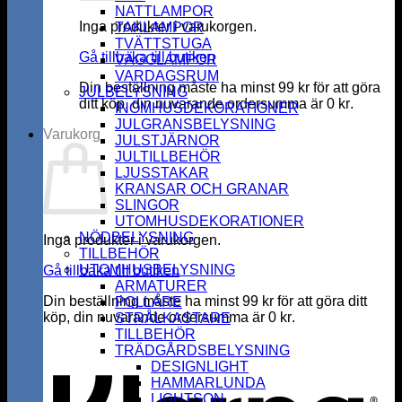
NATTLAMPOR
Inga produkter i varukorgen.
TAKLAMPOR
TVÄTTSTUGA
Gå tillbaka till butiken
VÄGGLAMPOR
VARDAGSRUM
Din beställning måste ha minst
99
kr
för att göra
JULBELYSNING
ditt köp, din nuvarande ordersumma är
0
kr
.
INOMHUSDEKORATIONER
JULGRANSBELYSNING
Varukorg
JULSTJÄRNOR
JULTILLBEHÖR
LJUSSTAKAR
KRANSAR OCH GRANAR
SLINGOR
UTOMHUSDEKORATIONER
NÖDBELYSNING
Inga produkter i varukorgen.
TILLBEHÖR
UTOMHUSBELYSNING
Gå tillbaka till butiken
ARMATURER
Din beställning måste ha minst
99
kr
för att göra ditt
POLLARE
köp, din nuvarande ordersumma är
0
kr
.
STRÅLKASTARE
K
TILLBEHÖR
TRÄDGÅRDSBELYSNING
DESIGNLIGHT
HAMMARLUNDA
LIGHTSON