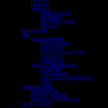
BESLAG
LIM & FOG
VERKTYG
HANDVERKTYG
MASKINER
MÄTUTRUSTNING
REDSKAP
ELTILLBEHÖR
HEM
HEMELEKTRONIK
ANTENN & TELE
DATOR OCH
NÄTVERKSTILLBEHÖR
LJUD & BILD
MOBIL & 12 V
HUSHALLSPRODUKTER
KLÄDVÅRD
PERSONVÅRD
SKADEDJURSBEKÄMPNING
STÄD
LARM-SÄKERHET
BRANDSKYDD
LÅS OCH PASSAGE
SÄKERHETSPRODUKTER
SPORT & FRITID