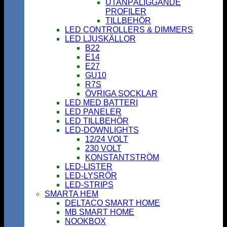
UTANPÅLIGGANDE
PROFILER
TILLBEHÖR
LED CONTROLLERS & DIMMERS
LED LJUSKÄLLOR
B22
E14
E27
GU10
R7S
ÖVRIGA SOCKLAR
LED MED BATTERI
LED PANELER
LED TILLBEHÖR
LED-DOWNLIGHTS
12/24 VOLT
230 VOLT
KONSTANTSTRÖM
LED-LISTER
LED-LYSRÖR
LED-STRIPS
SMARTA HEM
DELTACO SMART HOME
MB SMART HOME
NOOKBOX