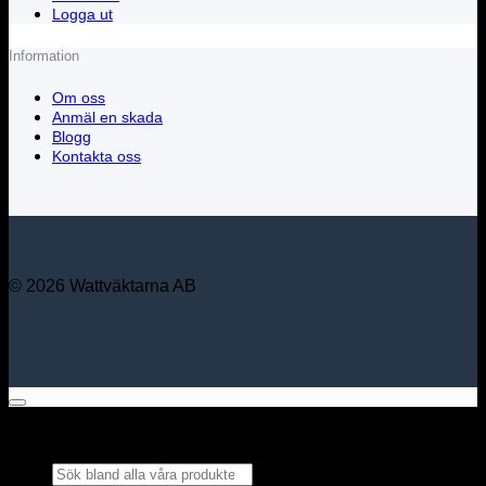
Logga ut
Information
Om oss
Anmäl en skada
Blogg
Kontakta oss
© 2026 Wattväktarna AB
Sök bland alla våra
produkter...