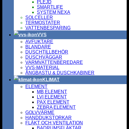
PLEJD
SMARTLIFE
SYSTEM NEXA
SOLCELLER
TERMOSTATER
VATTENBESPARING
VVS
AVFUKTARE
BLANDARE
DUSCHTILLBEHÖR
DUSCHVÄGGAR
VARMVATTENBEREDARE
VVS-MATERIAL
ÅNGBASTU & DUSCHKABINER
KLIMAT
ELEMENT
MB ELEMENT
LVI ELEMENT
PAX ELEMENT
ZEBRA ELEMENT
GOLVVÄRME
HANDDUKSTORKAR
FLÄKT OCH VENTILATION
BADRUMSFLÄKTAR