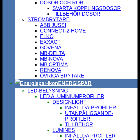
DOSOR OCH RÖR
SVARTA KOPPLINGSDOSOR
TILLBEHÖR DOSOR
STRÖMBRYTARE
ABB JUSSI
CONNECT-2-HOME
ELKO
EXXACT
GOVENA
MB-DELTA
MB-NOVA
MB OPTIMA
RENOVA
ÖVRIGA BRYTARE
ENERGISPAR
LED-BELYSNING
LED ALUMINIUMPROFILER
DESIGNLIGHT
INFÄLLDA-PROFILER
UTANPÅLIGGANDE-
PROFILER
TILLBEHÖR
LUMINES
INFÄLLDA PROFILER