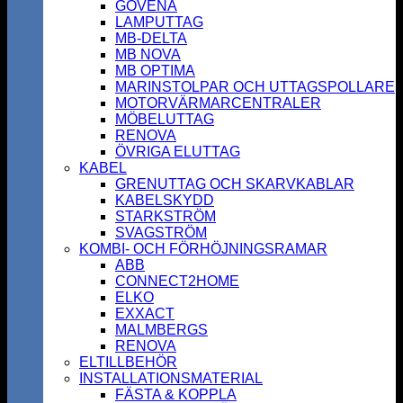
GOVENA
LAMPUTTAG
MB-DELTA
MB NOVA
MB OPTIMA
MARINSTOLPAR OCH UTTAGSPOLLARE
MOTORVÄRMARCENTRALER
MÖBELUTTAG
RENOVA
ÖVRIGA ELUTTAG
KABEL
GRENUTTAG OCH SKARVKABLAR
KABELSKYDD
STARKSTRÖM
SVAGSTRÖM
KOMBI- OCH FÖRHÖJNINGSRAMAR
ABB
CONNECT2HOME
ELKO
EXXACT
MALMBERGS
RENOVA
ELTILLBEHÖR
INSTALLATIONSMATERIAL
FÄSTA & KOPPLA