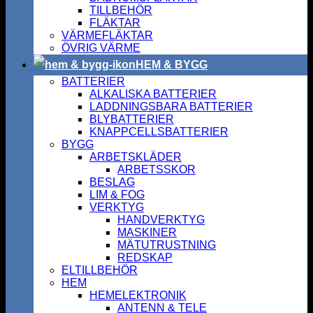
TILLBEHÖR
FLÄKTAR
VÄRMEFLÄKTAR
ÖVRIG VÄRME
HEM & BYGG
BATTERIER
ALKALISKA BATTERIER
LADDNINGSBARA BATTERIER
BLYBATTERIER
KNAPPCELLSBATTERIER
BYGG
ARBETSKLÄDER
ARBETSSKOR
BESLAG
LIM & FOG
VERKTYG
HANDVERKTYG
MASKINER
MÄTUTRUSTNING
REDSKAP
ELTILLBEHÖR
HEM
HEMELEKTRONIK
ANTENN & TELE