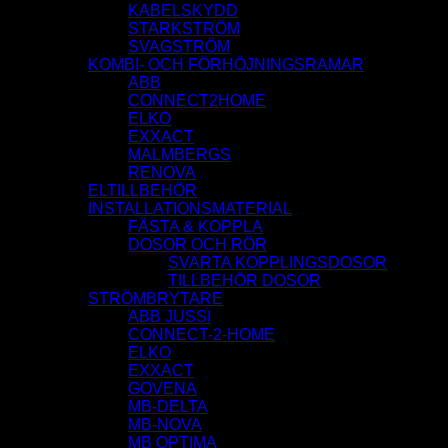
KABELSKYDD
STARKSTRÖM
SVAGSTRÖM
KOMBI- OCH FÖRHÖJNINGSRAMAR
ABB
CONNECT2HOME
ELKO
EXXACT
MALMBERGS
RENOVA
ELTILLBEHÖR
INSTALLATIONSMATERIAL
FÄSTA & KOPPLA
DOSOR OCH RÖR
SVARTA KOPPLINGSDOSOR
TILLBEHÖR DOSOR
STRÖMBRYTARE
ABB JUSSI
CONNECT-2-HOME
ELKO
EXXACT
GOVENA
MB-DELTA
MB-NOVA
MB OPTIMA