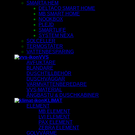
SMARTA HEM
DELTACO SMART HOME
MB SMART HOME
NOOKBOX
PLEJD
SMARTLIFE
SYSTEM NEXA
SOLCELLER
TERMOSTATER
VATTENBESPARING
VVS
AVFUKTARE
BLANDARE
DUSCHTILLBEHÖR
DUSCHVÄGGAR
VARMVATTENBEREDARE
VVS-MATERIAL
ÅNGBASTU & DUSCHKABINER
KLIMAT
ELEMENT
MB ELEMENT
LVI ELEMENT
PAX ELEMENT
ZEBRA ELEMENT
GOLVVÄRME