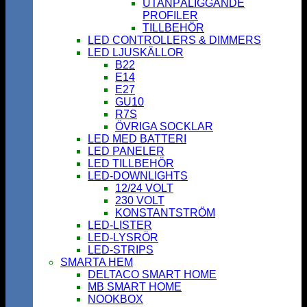
UTANPÅLIGGANDE
PROFILER
TILLBEHÖR
LED CONTROLLERS & DIMMERS
LED LJUSKÄLLOR
B22
E14
E27
GU10
R7S
ÖVRIGA SOCKLAR
LED MED BATTERI
LED PANELER
LED TILLBEHÖR
LED-DOWNLIGHTS
12/24 VOLT
230 VOLT
KONSTANTSTRÖM
LED-LISTER
LED-LYSRÖR
LED-STRIPS
SMARTA HEM
DELTACO SMART HOME
MB SMART HOME
NOOKBOX