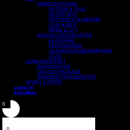
HEMELEKTRONIK
ANTENN & TELE
DATOR OCH
NÄTVERKSTILLBEHÖR
LJUD & BILD
MOBIL & 12 V
HUSHALLSPRODUKTER
KLÄDVÅRD
PERSONVÅRD
SKADEDJURSBEKÄMPNING
STÄD
LARM-SÄKERHET
BRANDSKYDD
LÅS OCH PASSAGE
SÄKERHETSPRODUKTER
SPORT & FRITID
Logga in
Köpvillkor
0
0