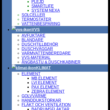
PLEJD
SMARTLIFE
SYSTEM NEXA
SOLCELLER
TERMOSTATER
VATTENBESPARING
VVS
AVFUKTARE
BLANDARE
DUSCHTILLBEHÖR
DUSCHVÄGGAR
VARMVATTENBEREDARE
VVS-MATERIAL
ÅNGBASTU & DUSCHKABINER
KLIMAT
ELEMENT
MB ELEMENT
LVI ELEMENT
PAX ELEMENT
ZEBRA ELEMENT
GOLVVÄRME
HANDDUKSTORKAR
FLÄKT OCH VENTILATION
BADRUMSFLÄKTAR