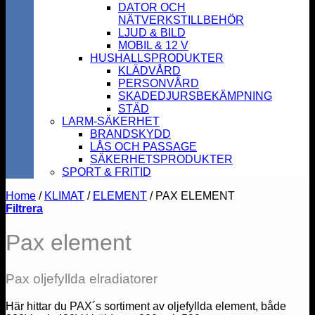
DATOR OCH
NÄTVERKSTILLBEHÖR
LJUD & BILD
MOBIL & 12 V
HUSHALLSPRODUKTER
KLÄDVÅRD
PERSONVÅRD
SKADEDJURSBEKÄMPNING
STÄD
LARM-SÄKERHET
BRANDSKYDD
LÅS OCH PASSAGE
SÄKERHETSPRODUKTER
SPORT & FRITID
Home
/
KLIMAT
/
ELEMENT
/
PAX ELEMENT
Filtrera
Pax element
Pax oljefyllda elradiatorer
Här hittar du PAX´s sortiment av oljefyllda element, både