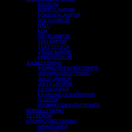
BADRUM
BORDSLAMPOR
FÖNSTERLAMPOR
GOLVLAMPOR
HALL
KÖK
NATTLAMPOR
TAKLAMPOR
TVÄTTSTUGA
VÄGGLAMPOR
VARDAGSRUM
JULBELYSNING
INOMHUSDEKORATIONER
JULGRANSBELYSNING
JULSTJÄRNOR
JULTILLBEHÖR
LJUSSTAKAR
KRANSAR OCH GRANAR
SLINGOR
UTOMHUSDEKORATIONER
NÖDBELYSNING
TILLBEHÖR
UTOMHUSBELYSNING
ARMATURER
POLLARE