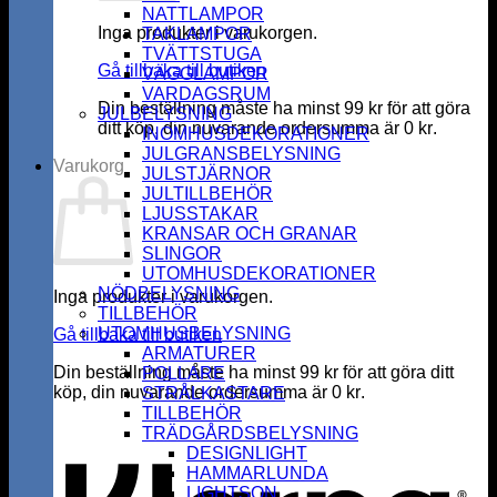
NATTLAMPOR
Inga produkter i varukorgen.
TAKLAMPOR
TVÄTTSTUGA
Gå tillbaka till butiken
VÄGGLAMPOR
VARDAGSRUM
Din beställning måste ha minst
99
kr
för att göra
JULBELYSNING
ditt köp, din nuvarande ordersumma är
0
kr
.
INOMHUSDEKORATIONER
JULGRANSBELYSNING
Varukorg
JULSTJÄRNOR
JULTILLBEHÖR
LJUSSTAKAR
KRANSAR OCH GRANAR
SLINGOR
UTOMHUSDEKORATIONER
NÖDBELYSNING
Inga produkter i varukorgen.
TILLBEHÖR
UTOMHUSBELYSNING
Gå tillbaka till butiken
ARMATURER
Din beställning måste ha minst
99
kr
för att göra ditt
POLLARE
köp, din nuvarande ordersumma är
0
kr
.
STRÅLKASTARE
K
TILLBEHÖR
TRÄDGÅRDSBELYSNING
DESIGNLIGHT
HAMMARLUNDA
LIGHTSON