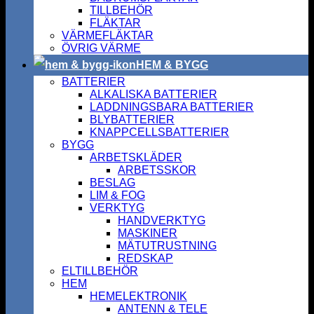
TILLBEHÖR
FLÄKTAR
VÄRMEFLÄKTAR
ÖVRIG VÄRME
HEM & BYGG
BATTERIER
ALKALISKA BATTERIER
LADDNINGSBARA BATTERIER
BLYBATTERIER
KNAPPCELLSBATTERIER
BYGG
ARBETSKLÄDER
ARBETSSKOR
BESLAG
LIM & FOG
VERKTYG
HANDVERKTYG
MASKINER
MÄTUTRUSTNING
REDSKAP
ELTILLBEHÖR
HEM
HEMELEKTRONIK
ANTENN & TELE