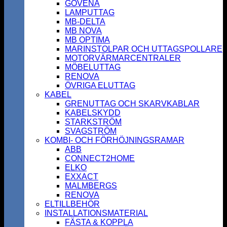
GOVENA
LAMPUTTAG
MB-DELTA
MB NOVA
MB OPTIMA
MARINSTOLPAR OCH UTTAGSPOLLARE
MOTORVÄRMARCENTRALER
MÖBELUTTAG
RENOVA
ÖVRIGA ELUTTAG
KABEL
GRENUTTAG OCH SKARVKABLAR
KABELSKYDD
STARKSTRÖM
SVAGSTRÖM
KOMBI- OCH FÖRHÖJNINGSRAMAR
ABB
CONNECT2HOME
ELKO
EXXACT
MALMBERGS
RENOVA
ELTILLBEHÖR
INSTALLATIONSMATERIAL
FÄSTA & KOPPLA