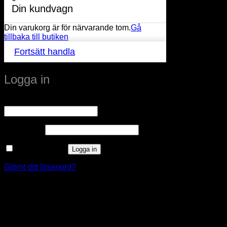
Din kundvagn
Din varukorg är för närvarande tom.
Gå
tillbaka till butiken
Fortsätt handla
Logga in
Obligatoriskt
Användarnamn eller e-postadress
*
Obligatoriskt
Lösenord
*
Kom ihåg mig
Logga in
Glömt ditt lösenord?
window.klarnaAsyncCallback = function () {
window.Klarna.Payments.Buttons.init({ client_id:
"klarna_live_client_M1gtQTRXKW1JOWhON0d0MWNY
}).load( { container: "#container", theme: "default", shape:
"default", on_click: (authorize) => { // Here you should invoke