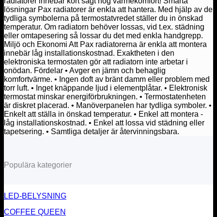
radiatorer innebär kort sagt hög värmekomfort! Smarta
lösningar Pax radiatorer är enkla att hantera. Med hjälp av de
tydliga symbolerna på termostatvredet ställer du in önskad
temperatur. Om radiatorn behöver lossas, vid t.ex. städning
eller omtapesering så lossar du det med enkla handgrepp.
Miljö och Ekonomi Att Pax radiatorerna är enkla att montera
innebär låg installationskostnad. Exaktheten i den
elektroniska termostaten gör att radiatorn inte arbetar i
onödan. Fördelar • Avger en jämn och behaglig
komfortvärme. • Ingen doft av bränt damm eller problem med
torr luft. • Inget knäppande ljud i elementplåtar. • Elektronisk
termostat minskar energiförbrukningen. • Termostatenheten
är diskret placerad. • Manöverpanelen har tydliga symboler. •
Enkelt att ställa in önskad temperatur. • Enkel att montera -
låg installationskostnad. • Enkel att lossa vid städning eller
tapetsering. • Samtliga detaljer är återvinningsbara.
Populära kategorier
LED-BELYSNING
COFFEE QUEEN