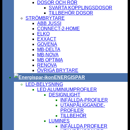
DOSOR OCH RÖR
SVARTA KOPPLINGSDOSOR
TILLBEHÖR DOSOR
STRÖMBRYTARE
ABB JUSSI
CONNECT-2-HOME
ELKO
EXXACT
GOVENA
MB-DELTA
MB-NOVA
MB OPTIMA
RENOVA
ÖVRIGA BRYTARE
ENERGISPAR
LED-BELYSNING
LED ALUMINIUMPROFILER
DESIGNLIGHT
INFÄLLDA-PROFILER
UTANPÅLIGGANDE-
PROFILER
TILLBEHÖR
LUMINES
INFÄLLDA PROFILER