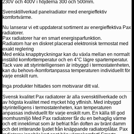
230V och 400V i höjderna 300 och 500mm.
Svensktillverkad panelradiator med energieffektiv
komfortvärme.
Nu lanserar vi ett uppdaterat sortiment av energieffektiva Pax
radiatorer.
Pax radiatorer har en smart energisparfunktion.
Radiatorn har en diskret placerad elektronisk termostat med
exakt reglering
Med enkla knapptryckningar kan du växla mellan en normalt
inställd komforttemperatur och en 4°C lägre spartemperatur.
Tack vare att styrintelligensen är inbyggd i termostatenheten,
kan du behovs-/komfortanpassa temperaturen individuellt för
varje enskilt rum.
Inga produkter hittades som motsvarar ditt val.
Svensk kvalitet Pax radiatorer är alla svensktillverkade och
av högsta kvalitet med mycket hög ytfinish. Med inbyggd
styrintelligens i termostatenheten, kan temperaturen
anpassas individuellt för varje enskilt rum. En källa till god
inomhusmiljö Med Pax radiatorer får du en behaglig värme
och ett inneklimat som är befriat från doften av bränt damm
och det irriterande ljudet från knäppande radiatorplåtar. Pax