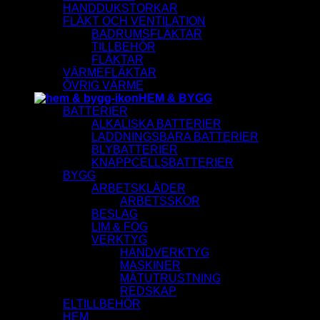
HANDDUKSTORKAR
FLÄKT OCH VENTILATION
BADRUMSFLÄKTAR
TILLBEHÖR
FLÄKTAR
VÄRMEFLÄKTAR
ÖVRIG VÄRME
HEM & BYGG
BATTERIER
ALKALISKA BATTERIER
LADDNINGSBARA BATTERIER
BLYBATTERIER
KNAPPCELLSBATTERIER
BYGG
ARBETSKLÄDER
ARBETSSKOR
BESLAG
LIM & FOG
VERKTYG
HANDVERKTYG
MASKINER
MÄTUTRUSTNING
REDSKAP
ELTILLBEHÖR
HEM