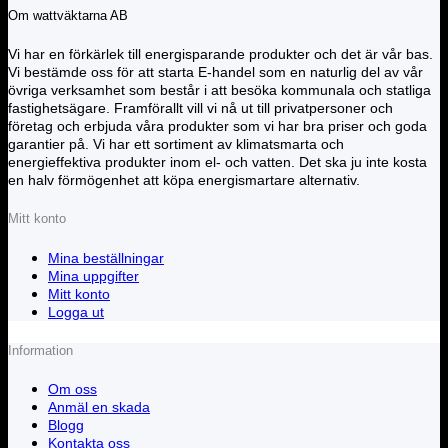
Om wattväktarna AB
Vi har en förkärlek till energisparande produkter och det är vår bas.
Vi bestämde oss för att starta E-handel som en naturlig del av vår
övriga verksamhet som består i att besöka kommunala och statliga
fastighetsägare. Framförallt vill vi nå ut till privatpersoner och
företag och erbjuda våra produkter som vi har bra priser och goda
garantier på. Vi har ett sortiment av klimatsmarta och
energieffektiva produkter inom el- och vatten. Det ska ju inte kosta
en halv förmögenhet att köpa energismartare alternativ.
Mitt konto
Mina beställningar
Mina uppgifter
Mitt konto
Logga ut
Information
Om oss
Anmäl en skada
Blogg
Kontakta oss