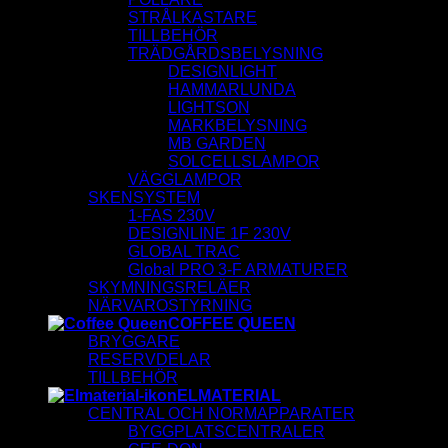
STRÅLKASTARE
TILLBEHÖR
TRÄDGÅRDSBELYSNING
DESIGNLIGHT
HAMMARLUNDA
LIGHTSON
MARKBELYSNING
MB GARDEN
SOLCELLSLAMPOR
VÄGGLAMPOR
SKENSYSTEM
1-FAS 230V
DESIGNLINE 1F 230V
GLOBAL TRAC
Global PRO 3-F ARMATURER
SKYMNINGSRELÄER
NÄRVAROSTYRNING
COFFEE QUEEN
BRYGGARE
RESERVDELAR
TILLBEHÖR
ELMATERIAL
CENTRAL OCH NORMAPPARATER
BYGGPLATSCENTRALER