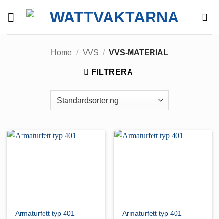
Skip
to
content
Home
/
VVS
/
VVS-MATERIAL
FILTRERA
Armaturfett typ 401
Armaturfett typ 401