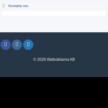
Kontakta oss
© 2026 Wattväktarna AB
window.klarnaAsyncCallback = function () {
window.Klarna.Payments.Buttons.init({ client_id:
"klarna_live_client_M1gtQTRXKW1JOWhON0d0MWNYI
}).load( { container: "#container", theme: "default", shape: