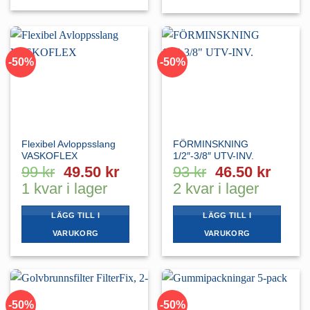
Den
här
produkten
har
-50%
-50%
flera
varianter.
De
olika
alternativen
kan
Flexibel Avloppsslang
FÖRMINSKNING
väljas
VASKOFLEX
1/2″-3/8″ UTV-INV.
på
Det
Det
Det
Det
99
kr
49.50
kr
93
kr
46.50
kr
produktsidan
ursprungliga
nuvarande
ursprungliga
nuvar
1 kvar i lager
2 kvar i lager
priset
priset
priset
priset
var:
är:
var:
är:
LÄGG TILL I
LÄGG TILL I
99 kr.
49.50 kr.
93 kr.
46.50 
VARUKORG
VARUKORG
-50%
-50%