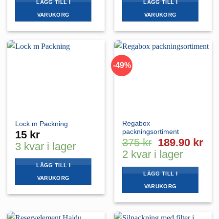
var:
är:
var:
är:
LÄGG TILL I
LÄGG TILL I
69 kr.
34.50 kr.
89 kr.
44.50 
VARUKORG
VARUKORG
-49%
Regabox
Lock m Packning
packningsortiment
15
kr
Det
De
375
kr
189.90
kr
3 kvar i lager
ursprungliga
nu
2 kvar i lager
priset
pri
LÄGG TILL I
var:
är:
LÄGG TILL I
VARUKORG
375 kr.
189
VARUKORG