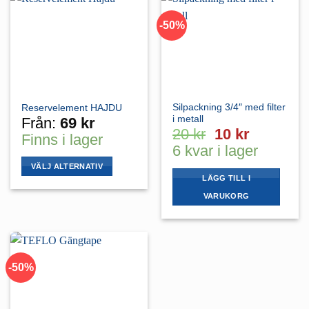
-50%
Silpackning 3/4″ med filter
Reservelement HAJDU
i metall
Från:
69
kr
Det
Det
20
kr
10
kr
Finns i lager
ursprungliga
nuvaran
6 kvar i lager
priset
priset
VÄLJ ALTERNATIV
var:
är:
LÄGG TILL I
Den
20 kr.
10 kr.
VARUKORG
här
produkten
har
flera
varianter.
-50%
De
olika
alternativen