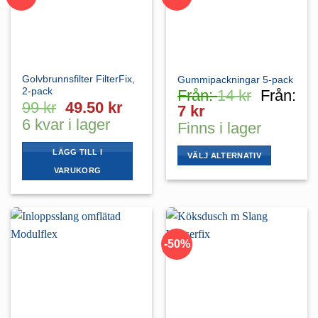
Golvbrunnsfilter FilterFix,
Gummipackningar 5-pack
2-pack
Från:
14
kr
Från:
Det
Det
99
kr
49.50
kr
7
kr
ursprungliga
nuvarande
6 kvar i lager
Finns i lager
priset
priset
var:
är:
LÄGG TILL I
VÄLJ ALTERNATIV
99 kr.
49.50 kr.
VARUKORG
Den
här
produkten
har
flera
-50%
varianter.
De
olika
alternativen
kan