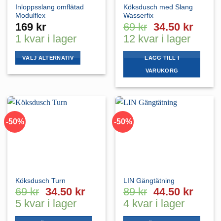
väljas
Inloppsslang omflätad
Köksdusch med Slang
på
Modulflex
Wasserfix
produktsidan
Det
Det
169
kr
69
kr
34.50
kr
ursprungliga
nuvar
1 kvar i lager
12 kvar i lager
priset
priset
var:
är:
VÄLJ ALTERNATIV
LÄGG TILL I
69 kr.
34.50 
Den
VARUKORG
här
produkten
har
flera
varianter.
-50%
-50%
De
olika
alternativen
kan
väljas
Köksdusch Turn
LIN Gängtätning
på
Det
Det
Det
Det
69
kr
34.50
kr
89
kr
44.50
kr
produktsidan
ursprungliga
nuvarande
ursprungliga
nuvar
5 kvar i lager
4 kvar i lager
priset
priset
priset
priset