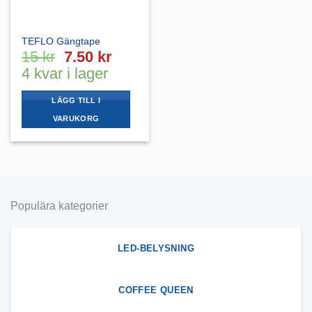
kan
väljas
på
TEFLO Gängtape
produktsidan
Det
Det
15
kr
7.50
kr
ursprungliga
nuvarande
4 kvar i lager
priset
priset
var:
är:
LÄGG TILL I
15 kr.
7.50 kr.
VARUKORG
Populära kategorier
LED-BELYSNING
COFFEE QUEEN