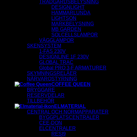
TRÄDGÅRDSBELYSNING
DESIGNLIGHT
HAMMARLUNDA
LIGHTSON
MARKBELYSNING
MB GARDEN
SOLCELLSLAMPOR
VÄGGLAMPOR
SKENSYSTEM
1-FAS 230V
DESIGNLINE 1F 230V
GLOBAL TRAC
Global PRO 3-F ARMATURER
SKYMNINGSRELÄER
NÄRVAROSTYRNING
COFFEE QUEEN
BRYGGARE
RESERVDELAR
TILLBEHÖR
ELMATERIAL
CENTRAL OCH NORMAPPARATER
BYGGPLATSCENTRALER
CEE-DON
ELCENTRALER
RESI9