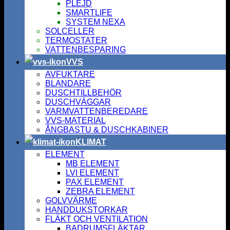
PLEJD
SMARTLIFE
SYSTEM NEXA
SOLCELLER
TERMOSTATER
VATTENBESPARING
VVS
AVFUKTARE
BLANDARE
DUSCHTILLBEHÖR
DUSCHVÄGGAR
VARMVATTENBEREDARE
VVS-MATERIAL
ÅNGBASTU & DUSCHKABINER
KLIMAT
ELEMENT
MB ELEMENT
LVI ELEMENT
PAX ELEMENT
ZEBRA ELEMENT
GOLVVÄRME
HANDDUKSTORKAR
FLÄKT OCH VENTILATION
BADRUMSFLÄKTAR