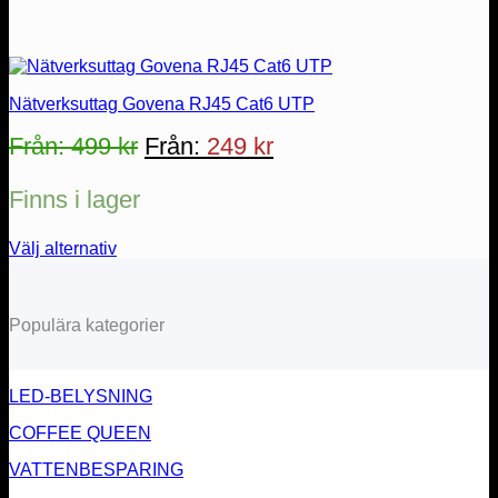
Nätverksuttag Govena RJ45 Cat6 UTP
Från:
499
kr
Från:
249
kr
Finns i lager
Välj alternativ
Den
här
produkten
Populära kategorier
har
flera
varianter.
De
LED-BELYSNING
olika
alternativen
COFFEE QUEEN
kan
väljas
VATTENBESPARING
på