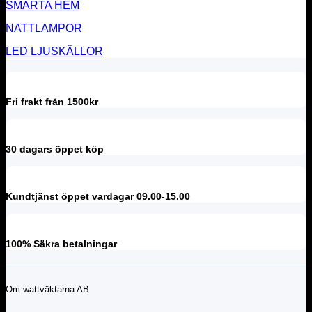
SMARTA HEM
produktsidan
NATTLAMPOR
LED LJUSKÄLLOR
Fri frakt från 1500kr
30 dagars öppet köp
Kundtjänst öppet vardagar 09.00-15.00
100% Säkra betalningar
Om wattväktarna AB