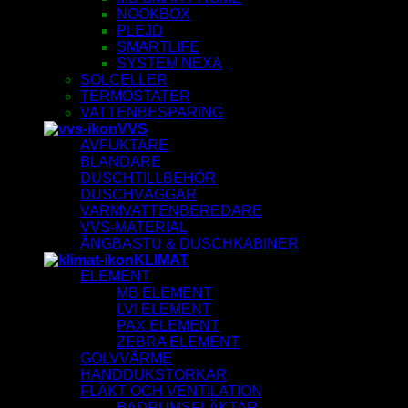
NOOKBOX
PLEJD
SMARTLIFE
SYSTEM NEXA
SOLCELLER
TERMOSTATER
VATTENBESPARING
VVS
AVFUKTARE
BLANDARE
DUSCHTILLBEHÖR
DUSCHVÄGGAR
VARMVATTENBEREDARE
VVS-MATERIAL
ÅNGBASTU & DUSCHKABINER
KLIMAT
ELEMENT
MB ELEMENT
LVI ELEMENT
PAX ELEMENT
ZEBRA ELEMENT
GOLVVÄRME
HANDDUKSTORKAR
FLÄKT OCH VENTILATION
BADRUMSFLÄKTAR