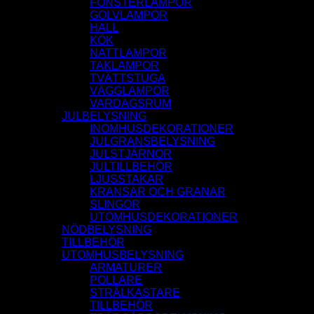
FÖNSTERLAMPOR
GOLVLAMPOR
HALL
KÖK
NATTLAMPOR
TAKLAMPOR
TVÄTTSTUGA
VÄGGLAMPOR
VARDAGSRUM
JULBELYSNING
INOMHUSDEKORATIONER
JULGRANSBELYSNING
JULSTJÄRNOR
JULTILLBEHÖR
LJUSSTAKAR
KRANSAR OCH GRANAR
SLINGOR
UTOMHUSDEKORATIONER
NÖDBELYSNING
TILLBEHÖR
UTOMHUSBELYSNING
ARMATURER
POLLARE
STRÅLKASTARE
TILLBEHÖR