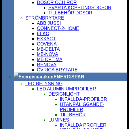
DOSOR OCH RÖR
SVARTA KOPPLINGSDOSOR
TILLBEHÖR DOSOR
STRÖMBRYTARE
ABB JUSSI
CONNECT-2-HOME
ELKO
EXXACT
GOVENA
MB-DELTA
MB-NOVA
MB OPTIMA
RENOVA
ÖVRIGA BRYTARE
ENERGISPAR
LED-BELYSNING
LED ALUMINIUMPROFILER
DESIGNLIGHT
INFÄLLDA-PROFILER
UTANPÅLIGGANDE-
PROFILER
TILLBEHÖR
LUMINES
INFÄLLDA PROFILER