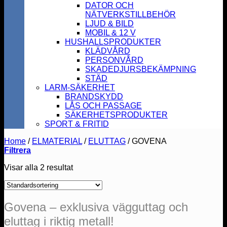
DATOR OCH
NÄTVERKSTILLBEHÖR
LJUD & BILD
MOBIL & 12 V
HUSHALLSPRODUKTER
KLÄDVÅRD
PERSONVÅRD
SKADEDJURSBEKÄMPNING
STÄD
LARM-SÄKERHET
BRANDSKYDD
LÅS OCH PASSAGE
SÄKERHETSPRODUKTER
SPORT & FRITID
Home
/
ELMATERIAL
/
ELUTTAG
/
GOVENA
Filtrera
Visar alla 2 resultat
Govena – exklusiva vägguttag och
eluttag i riktig metall!