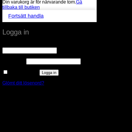
Din varukorg är för närvarande tom.
Gå
tillbaka till butiken
Fortsätt handla
Logga in
Obligatoriskt
Användarnamn eller e-postadress
*
Obligatoriskt
Lösenord
*
Kom ihåg mig
Logga in
Glömt ditt lösenord?
window.klarnaAsyncCallback = function () {
window.Klarna.Payments.Buttons.init({ client_id:
"klarna_live_client_M1gtQTRXKW1JOWhON0d0MWNY
}).load( { container: "#container", theme: "default", shape:
"default", on_click: (authorize) => { // Here you should invoke
authorize with the order payload. authorize( {
collect_shipping_address: true }, payload, // order payload
(result) => { // The result, if successful contains the