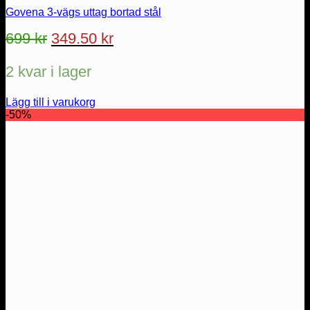
Govena 3-vägs uttag bortad stål
Det
Det
699
kr
349.50
kr
ursprungliga
nuvarande
2 kvar i lager
priset
priset
var:
är:
Lägg till i varukorg
699 kr.
349.50 kr.
-50%