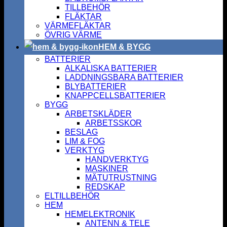
TILLBEHÖR
FLÄKTAR
VÄRMEFLÄKTAR
ÖVRIG VÄRME
HEM & BYGG
BATTERIER
ALKALISKA BATTERIER
LADDNINGSBARA BATTERIER
BLYBATTERIER
KNAPPCELLSBATTERIER
BYGG
ARBETSKLÄDER
ARBETSSKOR
BESLAG
LIM & FOG
VERKTYG
HANDVERKTYG
MASKINER
MÄTUTRUSTNING
REDSKAP
ELTILLBEHÖR
HEM
HEMELEKTRONIK
ANTENN & TELE