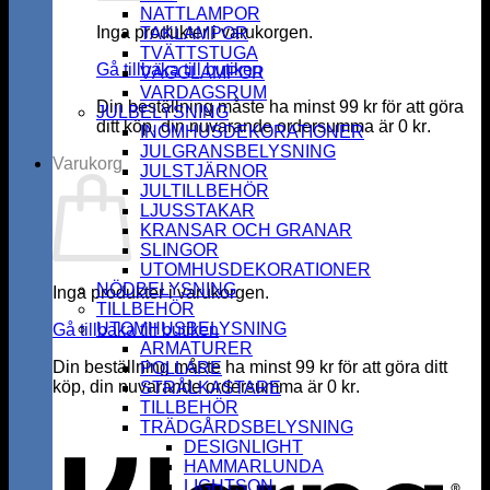
NATTLAMPOR
Inga produkter i varukorgen.
TAKLAMPOR
TVÄTTSTUGA
Gå tillbaka till butiken
VÄGGLAMPOR
VARDAGSRUM
Din beställning måste ha minst
99
kr
för att göra
JULBELYSNING
ditt köp, din nuvarande ordersumma är
0
kr
.
INOMHUSDEKORATIONER
JULGRANSBELYSNING
Varukorg
JULSTJÄRNOR
JULTILLBEHÖR
LJUSSTAKAR
KRANSAR OCH GRANAR
SLINGOR
UTOMHUSDEKORATIONER
NÖDBELYSNING
Inga produkter i varukorgen.
TILLBEHÖR
UTOMHUSBELYSNING
Gå tillbaka till butiken
ARMATURER
Din beställning måste ha minst
99
kr
för att göra ditt
POLLARE
köp, din nuvarande ordersumma är
0
kr
.
STRÅLKASTARE
K
TILLBEHÖR
TRÄDGÅRDSBELYSNING
DESIGNLIGHT
HAMMARLUNDA
LIGHTSON