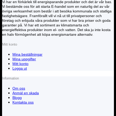
Vi har en förkärlek till energisparande produkter och det är vår bas.
Vi bestämde oss för att starta E-handel som en naturlig del av vår
övriga verksamhet som består i att besöka kommunala och statliga
fastighetsägare. Framförallt vill vi nå ut till privatpersoner och
företag och erbjuda våra produkter som vi har bra priser och goda
garantier på. Vi har ett sortiment av klimatsmarta och
energieffektiva produkter inom el- och vatten. Det ska ju inte kosta
en halv förmögenhet att köpa energismartare alternativ.
Mitt konto
Mina beställningar
Mina uppgifter
Mitt konto
Logga ut
Information
Om oss
Anmäl en skada
Blogg
Kontakta oss