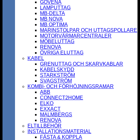
GOVENA
LAMPUTTAG
MB-DELTA
MB NOVA
MB OPTIMA
MARINSTOLPAR OCH UTTAGSPOLLARE
MOTORVÄRMARCENTRALER
MÖBELUTTAG
RENOVA
ÖVRIGA ELUTTAG
KABEL
GRENUTTAG OCH SKARVKABLAR
KABELSKYDD
STARKSTRÖM
SVAGSTRÖM
KOMBI- OCH FÖRHÖJNINGSRAMAR
ABB
CONNECT2HOME
ELKO
EXXACT
MALMBERGS
RENOVA
ELTILLBEHÖR
INSTALLATIONSMATERIAL
FÄSTA & KOPPLA