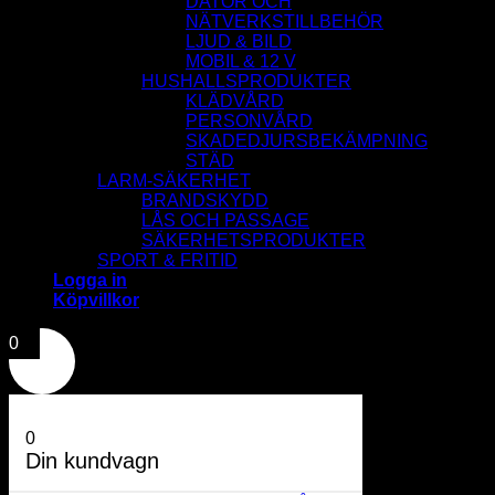
DATOR OCH
NÄTVERKSTILLBEHÖR
LJUD & BILD
MOBIL & 12 V
HUSHALLSPRODUKTER
KLÄDVÅRD
PERSONVÅRD
SKADEDJURSBEKÄMPNING
STÄD
LARM-SÄKERHET
BRANDSKYDD
LÅS OCH PASSAGE
SÄKERHETSPRODUKTER
SPORT & FRITID
Logga in
Köpvillkor
0
0
Din kundvagn