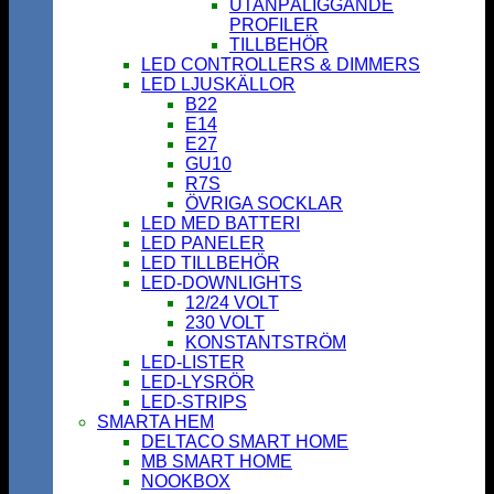
UTANPÅLIGGANDE
PROFILER
TILLBEHÖR
LED CONTROLLERS & DIMMERS
LED LJUSKÄLLOR
B22
E14
E27
GU10
R7S
ÖVRIGA SOCKLAR
LED MED BATTERI
LED PANELER
LED TILLBEHÖR
LED-DOWNLIGHTS
12/24 VOLT
230 VOLT
KONSTANTSTRÖM
LED-LISTER
LED-LYSRÖR
LED-STRIPS
SMARTA HEM
DELTACO SMART HOME
MB SMART HOME
NOOKBOX