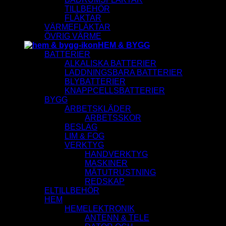
TILLBEHÖR
FLÄKTAR
VÄRMEFLÄKTAR
ÖVRIG VÄRME
HEM & BYGG
BATTERIER
ALKALISKA BATTERIER
LADDNINGSBARA BATTERIER
BLYBATTERIER
KNAPPCELLSBATTERIER
BYGG
ARBETSKLÄDER
ARBETSSKOR
BESLAG
LIM & FOG
VERKTYG
HANDVERKTYG
MASKINER
MÄTUTRUSTNING
REDSKAP
ELTILLBEHÖR
HEM
HEMELEKTRONIK
ANTENN & TELE