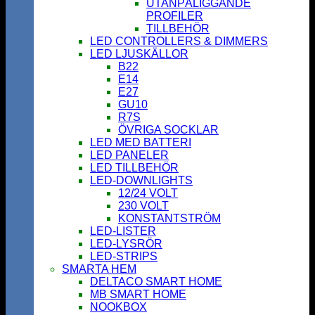
UTANPÅLIGGANDE
PROFILER
TILLBEHÖR
LED CONTROLLERS & DIMMERS
LED LJUSKÄLLOR
B22
E14
E27
GU10
R7S
ÖVRIGA SOCKLAR
LED MED BATTERI
LED PANELER
LED TILLBEHÖR
LED-DOWNLIGHTS
12/24 VOLT
230 VOLT
KONSTANTSTRÖM
LED-LISTER
LED-LYSRÖR
LED-STRIPS
SMARTA HEM
DELTACO SMART HOME
MB SMART HOME
NOOKBOX