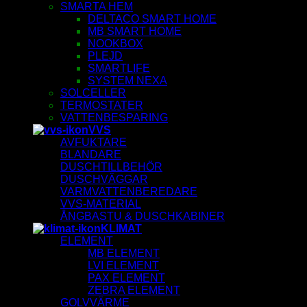
SMARTA HEM
DELTACO SMART HOME
MB SMART HOME
NOOKBOX
PLEJD
SMARTLIFE
SYSTEM NEXA
SOLCELLER
TERMOSTATER
VATTENBESPARING
VVS
AVFUKTARE
BLANDARE
DUSCHTILLBEHÖR
DUSCHVÄGGAR
VARMVATTENBEREDARE
VVS-MATERIAL
ÅNGBASTU & DUSCHKABINER
KLIMAT
ELEMENT
MB ELEMENT
LVI ELEMENT
PAX ELEMENT
ZEBRA ELEMENT
GOLVVÄRME