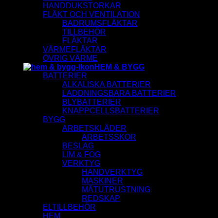
HANDDUKSTORKAR
FLÄKT OCH VENTILATION
BADRUMSFLÄKTAR
TILLBEHÖR
FLÄKTAR
VÄRMEFLÄKTAR
ÖVRIG VÄRME
HEM & BYGG
BATTERIER
ALKALISKA BATTERIER
LADDNINGSBARA BATTERIER
BLYBATTERIER
KNAPPCELLSBATTERIER
BYGG
ARBETSKLÄDER
ARBETSSKOR
BESLAG
LIM & FOG
VERKTYG
HANDVERKTYG
MASKINER
MÄTUTRUSTNING
REDSKAP
ELTILLBEHÖR
HEM