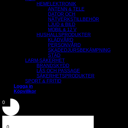
HEMELEKTRONIK
ANTENN & TELE
DATOR OCH
NÄTVERKSTILLBEHÖR
LJUD & BILD
MOBIL & 12 V
HUSHALLSPRODUKTER
KLÄDVÅRD
PERSONVÅRD
SKADEDJURSBEKÄMPNING
STÄD
LARM-SÄKERHET
BRANDSKYDD
LÅS OCH PASSAGE
SÄKERHETSPRODUKTER
SPORT & FRITID
Logga in
Köpvillkor
0
0