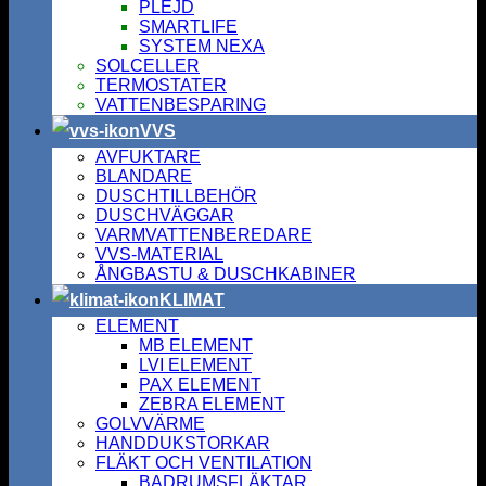
PLEJD
SMARTLIFE
SYSTEM NEXA
SOLCELLER
TERMOSTATER
VATTENBESPARING
VVS
AVFUKTARE
BLANDARE
DUSCHTILLBEHÖR
DUSCHVÄGGAR
VARMVATTENBEREDARE
VVS-MATERIAL
ÅNGBASTU & DUSCHKABINER
KLIMAT
ELEMENT
MB ELEMENT
LVI ELEMENT
PAX ELEMENT
ZEBRA ELEMENT
GOLVVÄRME
HANDDUKSTORKAR
FLÄKT OCH VENTILATION
BADRUMSFLÄKTAR