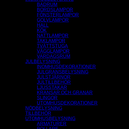
BADRUM
BORDSLAMPOR
FÖNSTERLAMPOR
GOLVLAMPOR
HALL
KÖK
NATTLAMPOR
TAKLAMPOR
TVÄTTSTUGA
VÄGGLAMPOR
VARDAGSRUM
JULBELYSNING
INOMHUSDEKORATIONER
JULGRANSBELYSNING
JULSTJÄRNOR
JULTILLBEHÖR
LJUSSTAKAR
KRANSAR OCH GRANAR
SLINGOR
UTOMHUSDEKORATIONER
NÖDBELYSNING
TILLBEHÖR
UTOMHUSBELYSNING
ARMATURER
POLLARE