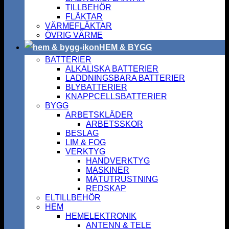
TILLBEHÖR
FLÄKTAR
VÄRMEFLÄKTAR
ÖVRIG VÄRME
HEM & BYGG
BATTERIER
ALKALISKA BATTERIER
LADDNINGSBARA BATTERIER
BLYBATTERIER
KNAPPCELLSBATTERIER
BYGG
ARBETSKLÄDER
ARBETSSKOR
BESLAG
LIM & FOG
VERKTYG
HANDVERKTYG
MASKINER
MÄTUTRUSTNING
REDSKAP
ELTILLBEHÖR
HEM
HEMELEKTRONIK
ANTENN & TELE