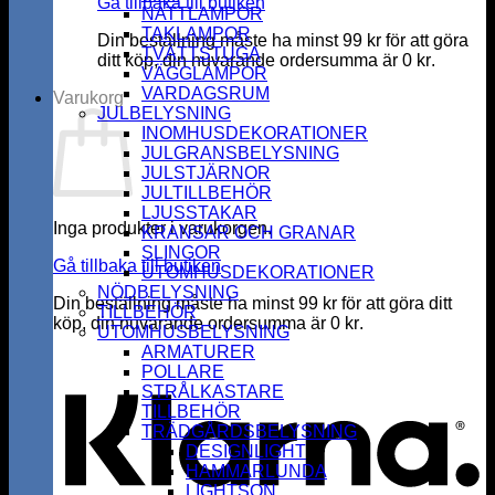
Gå tillbaka till butiken
NATTLAMPOR
TAKLAMPOR
Din beställning måste ha minst
99
kr
för att göra
TVÄTTSTUGA
ditt köp, din nuvarande ordersumma är
0
kr
.
VÄGGLAMPOR
VARDAGSRUM
Varukorg
JULBELYSNING
INOMHUSDEKORATIONER
JULGRANSBELYSNING
JULSTJÄRNOR
JULTILLBEHÖR
LJUSSTAKAR
Inga produkter i varukorgen.
KRANSAR OCH GRANAR
SLINGOR
Gå tillbaka till butiken
UTOMHUSDEKORATIONER
NÖDBELYSNING
Din beställning måste ha minst
99
kr
för att göra ditt
TILLBEHÖR
köp, din nuvarande ordersumma är
0
kr
.
UTOMHUSBELYSNING
K
ARMATURER
POLLARE
STRÅLKASTARE
TILLBEHÖR
TRÄDGÅRDSBELYSNING
DESIGNLIGHT
HAMMARLUNDA
LIGHTSON