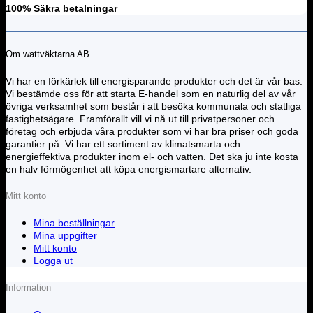
100% Säkra betalningar
Om wattväktarna AB
Vi har en förkärlek till energisparande produkter och det är vår bas.
Vi bestämde oss för att starta E-handel som en naturlig del av vår
övriga verksamhet som består i att besöka kommunala och statliga
fastighetsägare. Framförallt vill vi nå ut till privatpersoner och
företag och erbjuda våra produkter som vi har bra priser och goda
garantier på. Vi har ett sortiment av klimatsmarta och
energieffektiva produkter inom el- och vatten. Det ska ju inte kosta
en halv förmögenhet att köpa energismartare alternativ.
Mitt konto
Mina beställningar
Mina uppgifter
Mitt konto
Logga ut
Information