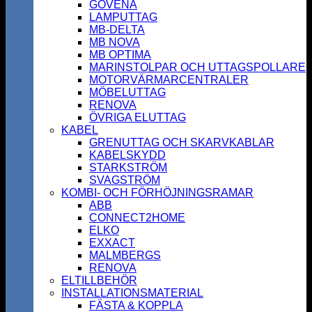
GOVENA
LAMPUTTAG
MB-DELTA
MB NOVA
MB OPTIMA
MARINSTOLPAR OCH UTTAGSPOLLARE
MOTORVÄRMARCENTRALER
MÖBELUTTAG
RENOVA
ÖVRIGA ELUTTAG
KABEL
GRENUTTAG OCH SKARVKABLAR
KABELSKYDD
STARKSTRÖM
SVAGSTRÖM
KOMBI- OCH FÖRHÖJNINGSRAMAR
ABB
CONNECT2HOME
ELKO
EXXACT
MALMBERGS
RENOVA
ELTILLBEHÖR
INSTALLATIONSMATERIAL
FÄSTA & KOPPLA