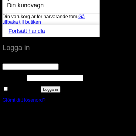
Din kundvagn
Din varukorg är för närvarande tom.
Gå
tillbaka till butiken
Fortsätt handla
Logga in
Obligatoriskt
Användarnamn eller e-postadress
*
Obligatoriskt
Lösenord
*
Kom ihåg mig
Logga in
Glömt ditt lösenord?
window.klarnaAsyncCallback = function () {
window.Klarna.Payments.Buttons.init({ client_id:
"klarna_live_client_M1gtQTRXKW1JOWhON0d0MWNY
}).load( { container: "#container", theme: "default", shape:
"default", on_click: (authorize) => { // Here you should invoke