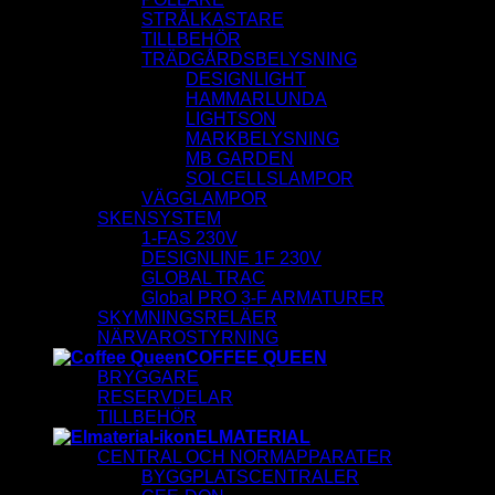
STRÅLKASTARE
TILLBEHÖR
TRÄDGÅRDSBELYSNING
DESIGNLIGHT
HAMMARLUNDA
LIGHTSON
MARKBELYSNING
MB GARDEN
SOLCELLSLAMPOR
VÄGGLAMPOR
SKENSYSTEM
1-FAS 230V
DESIGNLINE 1F 230V
GLOBAL TRAC
Global PRO 3-F ARMATURER
SKYMNINGSRELÄER
NÄRVAROSTYRNING
COFFEE QUEEN
BRYGGARE
RESERVDELAR
TILLBEHÖR
ELMATERIAL
CENTRAL OCH NORMAPPARATER
BYGGPLATSCENTRALER