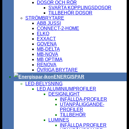
DOSOR OCH RÖR
SVARTA KOPPLINGSDOSOR
TILLBEHÖR DOSOR
STRÖMBRYTARE
ABB JUSSI
CONNECT-2-HOME
ELKO
EXXACT
GOVENA
MB-DELTA
MB-NOVA
MB OPTIMA
RENOVA
ÖVRIGA BRYTARE
ENERGISPAR
LED-BELYSNING
LED ALUMINIUMPROFILER
DESIGNLIGHT
INFÄLLDA-PROFILER
UTANPÅLIGGANDE-
PROFILER
TILLBEHÖR
LUMINES
INFÄLLDA PROFILER