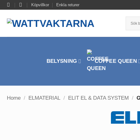
Skip
Köpvillkor
Enkla returer
to
content
BELYSNING
COFFEE QUEEN
Home
/
ELMATERIAL
/
ELIT EL & DATA SYSTEM
/
G