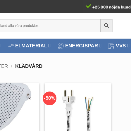
ELMATERIAL
ENERGISPAR
VVS
TER
/
KLÄDVÅRD
-50%