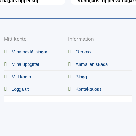
0 dagars öppet köp
Kundtjänst öppet vardagar 
Mitt konto
Information
Mina beställningar
Om oss
Mina uppgifter
Anmäl en skada
Mitt konto
Blogg
Logga ut
Kontakta oss