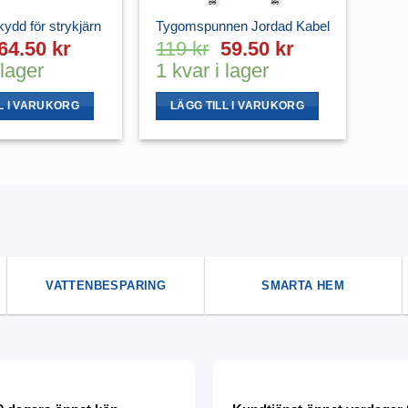
dd för strykjärn
Tygomspunnen Jordad Kabel
Det
Det
Det
Det
64.50
kr
119
kr
59.50
kr
ursprungliga
nuvarande
ursprungliga
nuvarande
 lager
1 kvar i lager
priset
priset
priset
priset
var:
är:
var:
är:
L I VARUKORG
LÄGG TILL I VARUKORG
129 kr.
64.50 kr.
119 kr.
59.50 kr.
VATTENBESPARING
SMARTA HEM