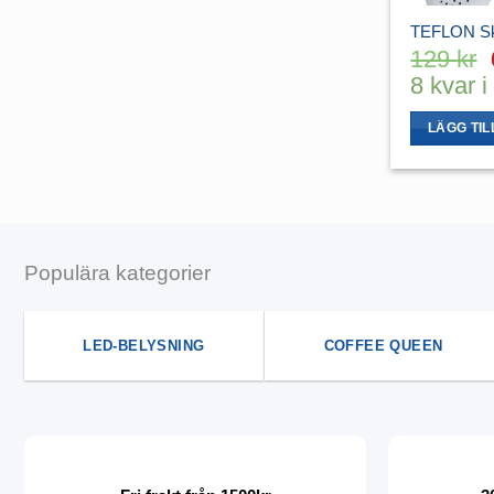
TEFLON Sky
129
kr
8 kvar i
LÄGG TIL
Populära kategorier
LED-BELYSNING
COFFEE QUEEN