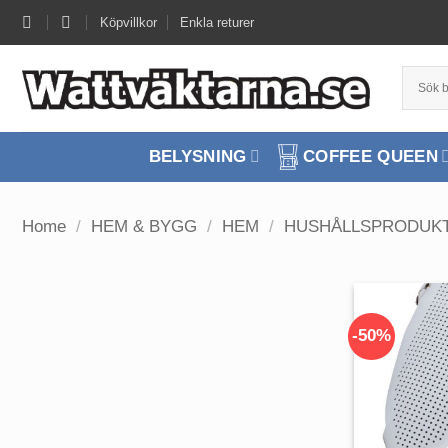
Skip
Köpvillkor
Enkla returer
to
content
BELYSNING
COFFEE QUEEN
Home
/
HEM & BYGG
/
HEM
/
HUSHÅLLSPRODUK
-50%