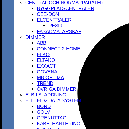
CENTRAL OCH NORMAPPARATER
BYGGPLATSCENTRALER
CEE-DON
ELCENTRALER
RESI9
FASADMÄTARSKAP
DIMMER
ABB
CONNECT 2 HOME
ELKO
ELTAKO
EXXACT
GOVENA
MB OPTIMA
TREND
ÖVRIGA DIMMER
ELBILSLADDNING
ELIT EL & DATA SYSTEM
BORD
GOLV
GRENUTTAG
KABELHANTERING