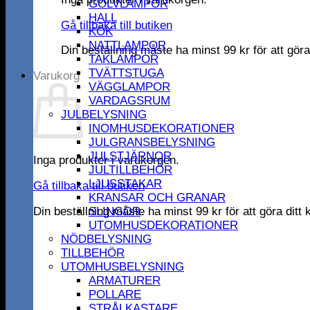
GOLVLAMPOR
HALL
Gå tillbaka till butiken
KÖK
NATTLAMPOR
Din beställning måste ha minst
99
kr
för att gör
TAKLAMPOR
TVÄTTSTUGA
Varukorg
VÄGGLAMPOR
VARDAGSRUM
JULBELYSNING
INOMHUSDEKORATIONER
JULGRANSBELYSNING
JULSTJÄRNOR
Inga produkter i varukorgen.
JULTILLBEHÖR
LJUSSTAKAR
Gå tillbaka till butiken
KRANSAR OCH GRANAR
Din beställning måste ha minst
99
kr
för att göra dit
SLINGOR
UTOMHUSDEKORATIONER
NÖDBELYSNING
TILLBEHÖR
UTOMHUSBELYSNING
ARMATURER
POLLARE
STRÅLKASTARE