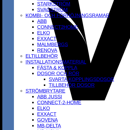
STARKSTRÖM
SVAGSTRÖM
KOMBI- OCH FÖRHÖJNINGSRAMAR
ABB
CONNECT2HOME
ELKO
EXXACT
MALMBERGS
RENOVA
ELTILLBEHÖR
INSTALLATIONSMATERIAL
FÄSTA & KOPPLA
DOSOR OCH RÖR
SVARTA KOPPLINGSDOSOR
TILLBEHÖR DOSOR
STRÖMBRYTARE
ABB JUSSI
CONNECT-2-HOME
ELKO
EXXACT
GOVENA
MB-DELTA