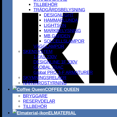
TILLBEHÖR
TRÄDGÅRDSBELYSNING
DESIGNLIGHT
HAMMARLUNDA
LIGHTSON
MARKBELYSNING
MB GARDEN
SOLCELLSLAMPOR
VÄGGLAMPOR
SKENSYSTEM
1-FAS 230V
DESIGNLINE 1F 230V
GLOBAL TRAC
Global PRO 3-F ARMATURER
SKYMNINGSRELÄER
NÄRVAROSTYRNING
COFFEE QUEEN
BRYGGARE
RESERVDELAR
TILLBEHÖR
ELMATERIAL