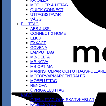
KANALER
MODULER & UTTAG
QUICK CONNECT
UTTAGSSTAVAR
VÄGG
ELUTTAG
ABB JUSSI
CONNECT 2 HOME
ELKO
EXXACT
GOVENA
LAMPUTTAG
MB-DELTA
MB NOVA
MB OPTIMA
MARINSTOLPAR OCH UTTAGSPOLLARE
MOTORVÄRMARCENTRALER
MÖBELUTTAG
RENOVA
ÖVRIGA ELUTTAG
KABEL
GRENUTTAG OCH SKARVKABLAR
KABELSKYDD