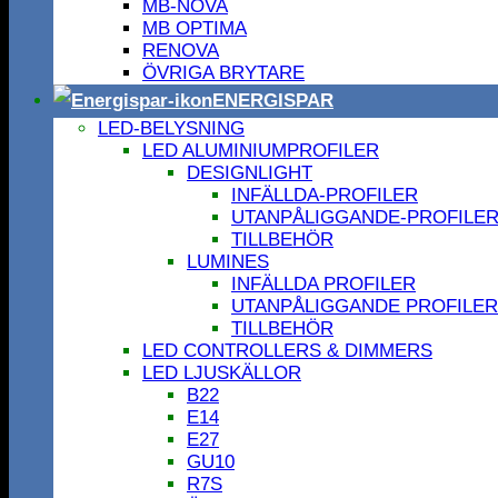
MB-NOVA
MB OPTIMA
RENOVA
ÖVRIGA BRYTARE
ENERGISPAR
LED-BELYSNING
LED ALUMINIUMPROFILER
DESIGNLIGHT
INFÄLLDA-PROFILER
UTANPÅLIGGANDE-PROFILE
TILLBEHÖR
LUMINES
INFÄLLDA PROFILER
UTANPÅLIGGANDE PROFILER
TILLBEHÖR
LED CONTROLLERS & DIMMERS
LED LJUSKÄLLOR
B22
E14
E27
GU10
R7S