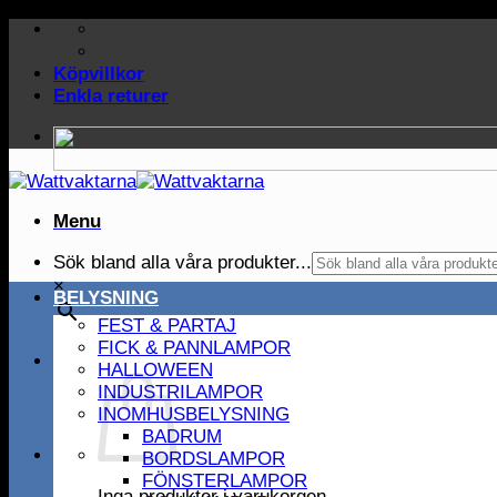
Skip
to
content
Köpvillkor
Enkla returer
Menu
Sök bland alla våra produkter...
×
BELYSNING
FEST & PARTAJ
FICK & PANNLAMPOR
HALLOWEEN
INDUSTRILAMPOR
INOMHUSBELYSNING
BADRUM
BORDSLAMPOR
FÖNSTERLAMPOR
Inga produkter i varukorgen.