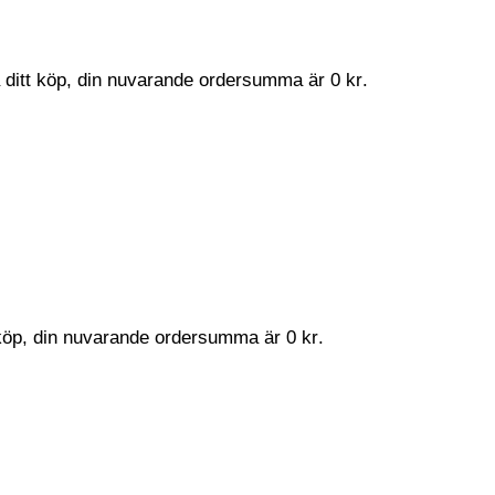
a ditt köp, din nuvarande ordersumma är
0
kr
.
t köp, din nuvarande ordersumma är
0
kr
.