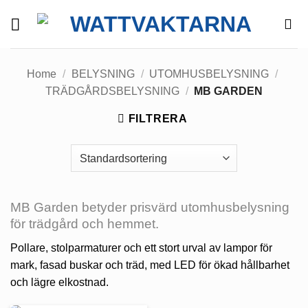
Skip
to
content
Home
/
BELYSNING
/
UTOMHUSBELYSNING
/
TRÄDGÅRDSBELYSNING
/
MB GARDEN
FILTRERA
MB Garden betyder prisvärd utomhusbelysning
för trädgård och hemmet.
Pollare, stolparmaturer och ett stort urval av lampor för
mark, fasad buskar och träd, med LED för ökad hållbarhet
och lägre elkostnad.