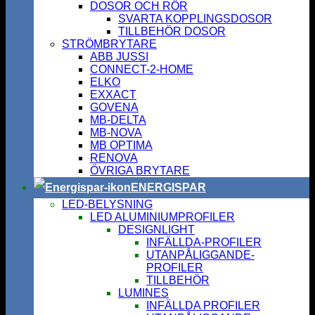
DOSOR OCH RÖR
SVARTA KOPPLINGSDOSOR
TILLBEHÖR DOSOR
STRÖMBRYTARE
ABB JUSSI
CONNECT-2-HOME
ELKO
EXXACT
GOVENA
MB-DELTA
MB-NOVA
MB OPTIMA
RENOVA
ÖVRIGA BRYTARE
ENERGISPAR
LED-BELYSNING
LED ALUMINIUMPROFILER
DESIGNLIGHT
INFÄLLDA-PROFILER
UTANPÅLIGGANDE-
PROFILER
TILLBEHÖR
LUMINES
INFÄLLDA PROFILER