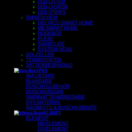
LED-LISTER
LED-LYSRÖR
LED-STRIPS
SMARTA HEM
DELTACO SMART HOME
MB SMART HOME
NOOKBOX
PLEJD
SMARTLIFE
SYSTEM NEXA
SOLCELLER
TERMOSTATER
VATTENBESPARING
VVS
AVFUKTARE
BLANDARE
DUSCHTILLBEHÖR
DUSCHVÄGGAR
VARMVATTENBEREDARE
VVS-MATERIAL
ÅNGBASTU & DUSCHKABINER
KLIMAT
ELEMENT
MB ELEMENT
LVI ELEMENT