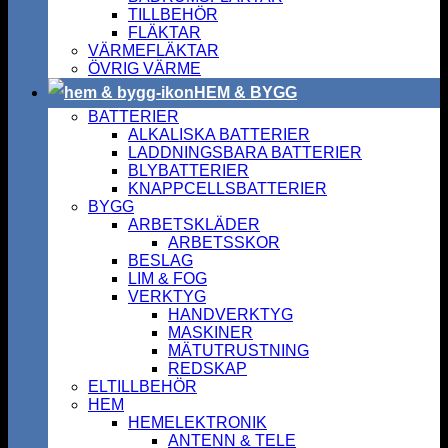
TILLBEHÖR
FLÄKTAR
VÄRMEFLÄKTAR
ÖVRIG VÄRME
HEM & BYGG
BATTERIER
ALKALISKA BATTERIER
LADDNINGSBARA BATTERIER
BLYBATTERIER
KNAPPCELLSBATTERIER
BYGG
ARBETSKLÄDER
ARBETSSKOR
BESLAG
LIM & FOG
VERKTYG
HANDVERKTYG
MASKINER
MÄTUTRUSTNING
REDSKAP
ELTILLBEHÖR
HEM
HEMELEKTRONIK
ANTENN & TELE