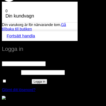
0
Din kundvagn
Din varukorg är för närvarande tom.
Gå
tillbaka till butiken
Fortsätt handla
Logga in
Obligatoriskt
Användarnamn eller e-postadress
*
Obligatoriskt
Lösenord
*
Kom ihåg mig
Logga in
Glömt ditt lösenord?
Regabox packningsortiment