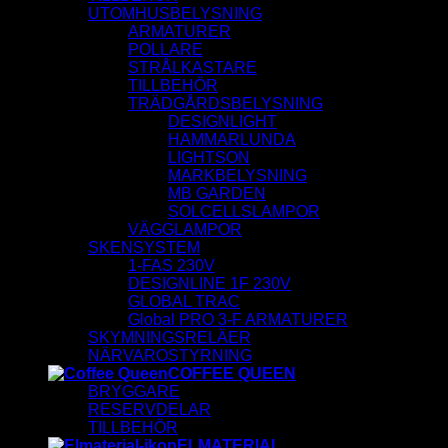
UTOMHUSBELYSNING
ARMATURER
POLLARE
STRÅLKASTARE
TILLBEHÖR
TRÄDGÅRDSBELYSNING
DESIGNLIGHT
HAMMARLUNDA
LIGHTSON
MARKBELYSNING
MB GARDEN
SOLCELLSLAMPOR
VÄGGLAMPOR
SKENSYSTEM
1-FAS 230V
DESIGNLINE 1F 230V
GLOBAL TRAC
Global PRO 3-F ARMATURER
SKYMNINGSRELÄER
NÄRVAROSTYRNING
COFFEE QUEEN
BRYGGARE
RESERVDELAR
TILLBEHÖR
ELMATERIAL