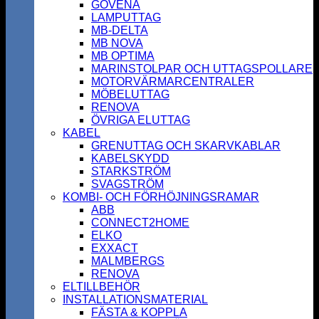
GOVENA
LAMPUTTAG
MB-DELTA
MB NOVA
MB OPTIMA
MARINSTOLPAR OCH UTTAGSPOLLARE
MOTORVÄRMARCENTRALER
MÖBELUTTAG
RENOVA
ÖVRIGA ELUTTAG
KABEL
GRENUTTAG OCH SKARVKABLAR
KABELSKYDD
STARKSTRÖM
SVAGSTRÖM
KOMBI- OCH FÖRHÖJNINGSRAMAR
ABB
CONNECT2HOME
ELKO
EXXACT
MALMBERGS
RENOVA
ELTILLBEHÖR
INSTALLATIONSMATERIAL
FÄSTA & KOPPLA