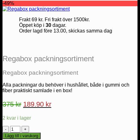
-49%
Frakt 69 kr. Fri frakt över 1500kr.
Öppet köp i
30
dagar.
Order lagd före 13.00, skickas samma dag
Regabox packningsortiment
Regabox packningsortiment
Alla packningar du behöver i hushållet, både i gummi och
fiber praktiskt samlade i en box!
Det
Det
375
kr
189.90
kr
ursprungliga
nuvarande
2 kvar i lager
priset
priset
var:
är:
Regabox
packningsortiment
375 kr.
189.90 kr.
Lägg till i varukorg
mängd