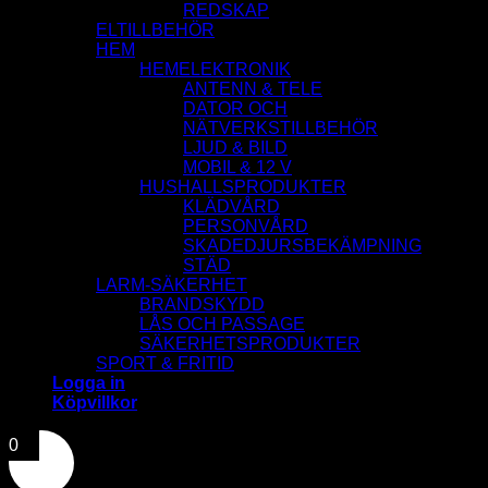
REDSKAP
ELTILLBEHÖR
HEM
HEMELEKTRONIK
ANTENN & TELE
DATOR OCH
NÄTVERKSTILLBEHÖR
LJUD & BILD
MOBIL & 12 V
HUSHALLSPRODUKTER
KLÄDVÅRD
PERSONVÅRD
SKADEDJURSBEKÄMPNING
STÄD
LARM-SÄKERHET
BRANDSKYDD
LÅS OCH PASSAGE
SÄKERHETSPRODUKTER
SPORT & FRITID
Logga in
Köpvillkor
0