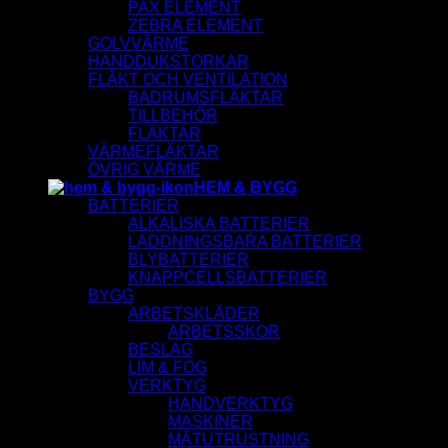
PAX ELEMENT
ZEBRA ELEMENT
GOLVVÄRME
HANDDUKSTORKAR
FLÄKT OCH VENTILATION
BADRUMSFLÄKTAR
TILLBEHÖR
FLÄKTAR
VÄRMEFLÄKTAR
ÖVRIG VÄRME
HEM & BYGG
BATTERIER
ALKALISKA BATTERIER
LADDNINGSBARA BATTERIER
BLYBATTERIER
KNAPPCELLSBATTERIER
BYGG
ARBETSKLÄDER
ARBETSSKOR
BESLAG
LIM & FOG
VERKTYG
HANDVERKTYG
MASKINER
MÄTUTRUSTNING