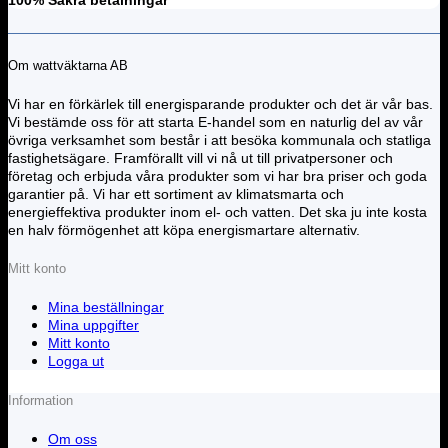
Om wattväktarna AB
Vi har en förkärlek till energisparande produkter och det är vår bas.
Vi bestämde oss för att starta E-handel som en naturlig del av vår
övriga verksamhet som består i att besöka kommunala och statliga
fastighetsägare. Framförallt vill vi nå ut till privatpersoner och
företag och erbjuda våra produkter som vi har bra priser och goda
garantier på. Vi har ett sortiment av klimatsmarta och
energieffektiva produkter inom el- och vatten. Det ska ju inte kosta
en halv förmögenhet att köpa energismartare alternativ.
Mitt konto
Mina beställningar
Mina uppgifter
Mitt konto
Logga ut
Information
Om oss