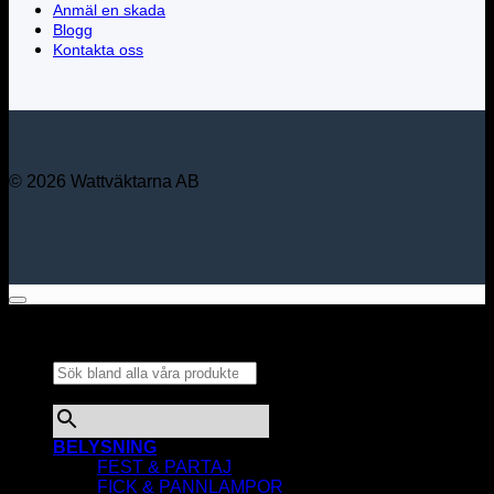
Anmäl en skada
Blogg
Kontakta oss
© 2026 Wattväktarna AB
Sök bland alla våra
produkter...
×
BELYSNING
FEST & PARTAJ
FICK & PANNLAMPOR