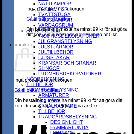
NATTLAMPOR
Inga produkter i varukorgen.
TAKLAMPOR
TVÄTTSTUGA
Gå tillbaka till butiken
VÄGGLAMPOR
VARDAGSRUM
Din beställning måste ha minst
99
kr
för att göra
JULBELYSNING
ditt köp, din nuvarande ordersumma är
0
kr
.
INOMHUSDEKORATIONER
JULGRANSBELYSNING
Varukorg
JULSTJÄRNOR
JULTILLBEHÖR
LJUSSTAKAR
KRANSAR OCH GRANAR
SLINGOR
UTOMHUSDEKORATIONER
NÖDBELYSNING
Inga produkter i varukorgen.
TILLBEHÖR
UTOMHUSBELYSNING
Gå tillbaka till butiken
ARMATURER
Din beställning måste ha minst
99
kr
för att göra ditt
POLLARE
köp, din nuvarande ordersumma är
0
kr
.
STRÅLKASTARE
K
TILLBEHÖR
TRÄDGÅRDSBELYSNING
DESIGNLIGHT
HAMMARLUNDA
LIGHTSON