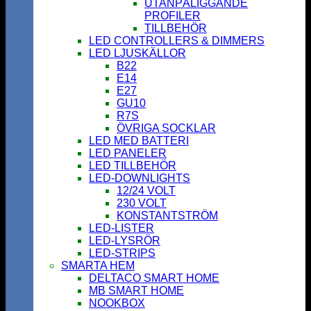
UTANPÅLIGGANDE
PROFILER
TILLBEHÖR
LED CONTROLLERS & DIMMERS
LED LJUSKÄLLOR
B22
E14
E27
GU10
R7S
ÖVRIGA SOCKLAR
LED MED BATTERI
LED PANELER
LED TILLBEHÖR
LED-DOWNLIGHTS
12/24 VOLT
230 VOLT
KONSTANTSTRÖM
LED-LISTER
LED-LYSRÖR
LED-STRIPS
SMARTA HEM
DELTACO SMART HOME
MB SMART HOME
NOOKBOX