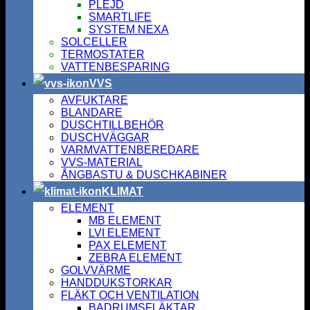
PLEJD
SMARTLIFE
SYSTEM NEXA
SOLCELLER
TERMOSTATER
VATTENBESPARING
VVS
AVFUKTARE
BLANDARE
DUSCHTILLBEHÖR
DUSCHVÄGGAR
VARMVATTENBEREDARE
VVS-MATERIAL
ÅNGBASTU & DUSCHKABINER
KLIMAT
ELEMENT
MB ELEMENT
LVI ELEMENT
PAX ELEMENT
ZEBRA ELEMENT
GOLVVÄRME
HANDDUKSTORKAR
FLÄKT OCH VENTILATION
BADRUMSFLÄKTAR