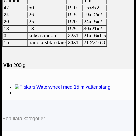
Gummi
mm
47
50
R10
15x8x2
24
26
R15
19x12x2
20
25
R20
24x15x2
13
13
R25
30x21x2
31
köksblandare
22×1
21x16x1,5
15
handfatsblandare
24×1
21,2×16,3
Vikt
200 g
Populära kategorier