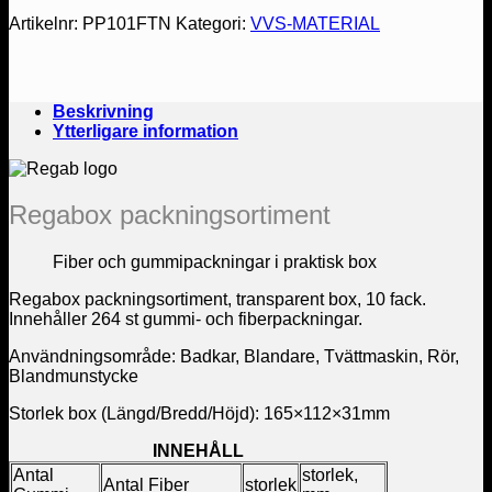
Artikelnr:
PP101FTN
Kategori:
VVS-MATERIAL
Beskrivning
Ytterligare information
Regabox packningsortiment
Fiber och gummipackningar i praktisk box
Regabox packningsortiment, transparent box, 10 fack.
Innehåller 264 st gummi- och fiberpackningar.
Användningsområde: Badkar, Blandare, Tvättmaskin, Rör,
Blandmunstycke
Storlek box (Längd/Bredd/Höjd): 165×112×31mm
INNEHÅLL
Antal
storlek,
Antal Fiber
storlek