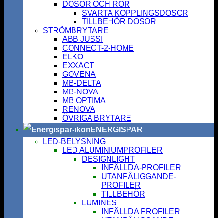
DOSOR OCH RÖR
SVARTA KOPPLINGSDOSOR
TILLBEHÖR DOSOR
STRÖMBRYTARE
ABB JUSSI
CONNECT-2-HOME
ELKO
EXXACT
GOVENA
MB-DELTA
MB-NOVA
MB OPTIMA
RENOVA
ÖVRIGA BRYTARE
ENERGISPAR
LED-BELYSNING
LED ALUMINIUMPROFILER
DESIGNLIGHT
INFÄLLDA-PROFILER
UTANPÅLIGGANDE-
PROFILER
TILLBEHÖR
LUMINES
INFÄLLDA PROFILER