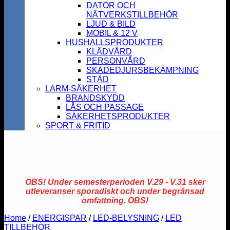
DATOR OCH
NÄTVERKSTILLBEHÖR
LJUD & BILD
MOBIL & 12 V
HUSHALLSPRODUKTER
KLÄDVÅRD
PERSONVÅRD
SKADEDJURSBEKÄMPNING
STÄD
LARM-SÄKERHET
BRANDSKYDD
LÅS OCH PASSAGE
SÄKERHETSPRODUKTER
SPORT & FRITID
OBS! Under semesterperioden V.29 - V.31 sker
utleveranser sporadiskt och under begränsad
omfattning. OBS!
Home
/
ENERGISPAR
/
LED-BELYSNING
/
LED
TILLBEHÖR