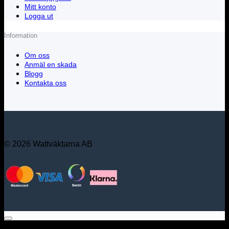
Mitt konto
Logga ut
Information
Om oss
Anmäl en skada
Blogg
Kontakta oss
© 2026 Wattväktarna AB