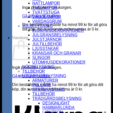
NATTLAMPOR
Inga produkter i varukorgen.
TAKLAMPOR
TVÄTTSTUGA
Gå tillbaka till butiken
VÄGGLAMPOR
VARDAGSRUM
Din beställning måste ha minst
99
kr
för att göra
JULBELYSNING
ditt köp, din nuvarande ordersumma är
0
kr
.
INOMHUSDEKORATIONER
JULGRANSBELYSNING
Varukorg
JULSTJÄRNOR
JULTILLBEHÖR
LJUSSTAKAR
KRANSAR OCH GRANAR
SLINGOR
UTOMHUSDEKORATIONER
NÖDBELYSNING
Inga produkter i varukorgen.
TILLBEHÖR
UTOMHUSBELYSNING
Gå tillbaka till butiken
ARMATURER
Din beställning måste ha minst
99
kr
för att göra ditt
POLLARE
köp, din nuvarande ordersumma är
0
kr
.
STRÅLKASTARE
K
TILLBEHÖR
TRÄDGÅRDSBELYSNING
DESIGNLIGHT
HAMMARLUNDA
LIGHTSON