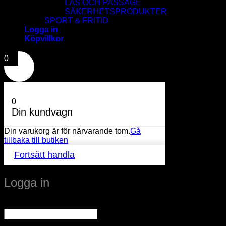
LÅS OCH PASSAGE
SÄKERHETSPRODUKTER
SPORT & FRITID
Logga in
Köpvillkor
0
0
Din kundvagn
Din varukorg är för närvarande tom.
Gå
tillbaka till butiken
Fortsätt handla
Logga in
Obligatoriskt
Användarnamn eller e-postadress
*