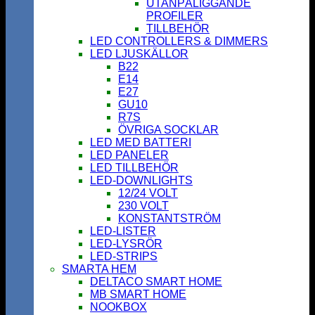
UTANPÅLIGGANDE
PROFILER
TILLBEHÖR
LED CONTROLLERS & DIMMERS
LED LJUSKÄLLOR
B22
E14
E27
GU10
R7S
ÖVRIGA SOCKLAR
LED MED BATTERI
LED PANELER
LED TILLBEHÖR
LED-DOWNLIGHTS
12/24 VOLT
230 VOLT
KONSTANTSTRÖM
LED-LISTER
LED-LYSRÖR
LED-STRIPS
SMARTA HEM
DELTACO SMART HOME
MB SMART HOME
NOOKBOX