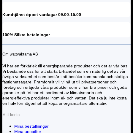
Kundtjänst öppet vardagar 09.00-15.00
100% Säkra betalningar
Om wattväktarna AB
Vi har en förkärlek till energisparande produkter och det är vår bas.
Vi bestämde oss för att starta E-handel som en naturlig del av vår
övriga verksamhet som består i att besöka kommunala och statliga
fastighetsägare. Framförallt vill vi nå ut till privatpersoner och
företag och erbjuda våra produkter som vi har bra priser och goda
garantier på. Vi har ett sortiment av klimatsmarta och
energieffektiva produkter inom el- och vatten. Det ska ju inte kosta
en halv förmögenhet att köpa energismartare alternativ.
Mitt konto
Mina beställningar
Mina uppgifter