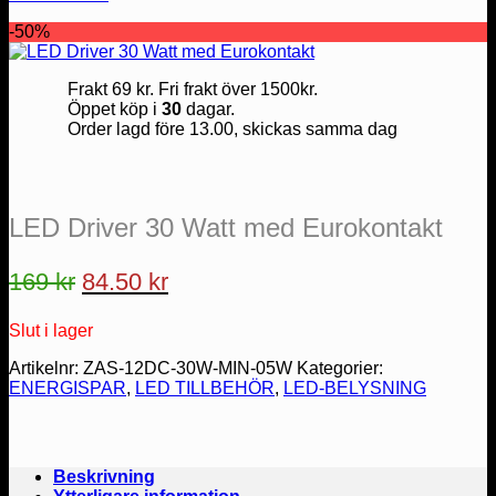
-50%
Frakt 69 kr. Fri frakt över 1500kr.
Öppet köp i
30
dagar.
Order lagd före 13.00, skickas samma dag
LED Driver 30 Watt med Eurokontakt
Det
Det
169
kr
84.50
kr
ursprungliga
nuvarande
Slut i lager
priset
priset
var:
är:
Artikelnr:
ZAS-12DC-30W-MIN-05W
Kategorier:
ENERGISPAR
,
LED TILLBEHÖR
,
LED-BELYSNING
169 kr.
84.50 kr.
Beskrivning