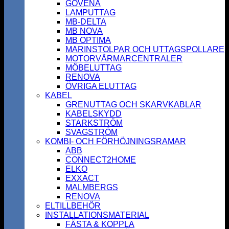
GOVENA
LAMPUTTAG
MB-DELTA
MB NOVA
MB OPTIMA
MARINSTOLPAR OCH UTTAGSPOLLARE
MOTORVÄRMARCENTRALER
MÖBELUTTAG
RENOVA
ÖVRIGA ELUTTAG
KABEL
GRENUTTAG OCH SKARVKABLAR
KABELSKYDD
STARKSTRÖM
SVAGSTRÖM
KOMBI- OCH FÖRHÖJNINGSRAMAR
ABB
CONNECT2HOME
ELKO
EXXACT
MALMBERGS
RENOVA
ELTILLBEHÖR
INSTALLATIONSMATERIAL
FÄSTA & KOPPLA