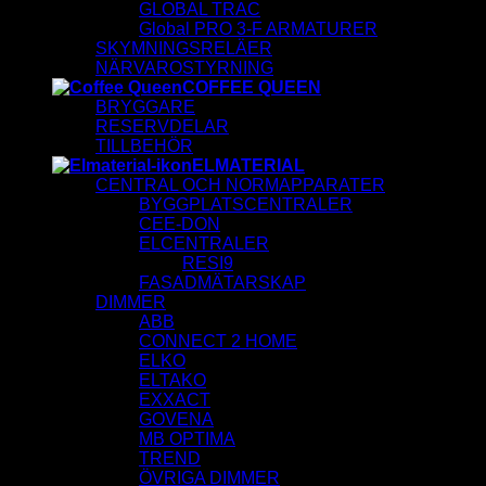
GLOBAL TRAC
Global PRO 3-F ARMATURER
SKYMNINGSRELÄER
NÄRVAROSTYRNING
COFFEE QUEEN
BRYGGARE
RESERVDELAR
TILLBEHÖR
ELMATERIAL
CENTRAL OCH NORMAPPARATER
BYGGPLATSCENTRALER
CEE-DON
ELCENTRALER
RESI9
FASADMÄTARSKAP
DIMMER
ABB
CONNECT 2 HOME
ELKO
ELTAKO
EXXACT
GOVENA
MB OPTIMA
TREND
ÖVRIGA DIMMER