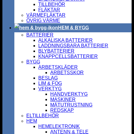
TILLBEHÖR
FLÄKTAR
VÄRMEFLÄKTAR
ÖVRIG VÄRME
HEM & BYGG
BATTERIER
ALKALISKA BATTERIER
LADDNINGSBARA BATTERIER
BLYBATTERIER
KNAPPCELLSBATTERIER
BYGG
ARBETSKLÄDER
ARBETSSKOR
BESLAG
LIM & FOG
VERKTYG
HANDVERKTYG
MASKINER
MÄTUTRUSTNING
REDSKAP
ELTILLBEHÖR
HEM
HEMELEKTRONIK
ANTENN & TELE