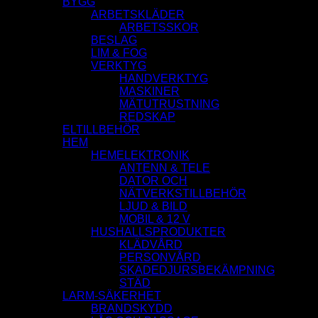
BYGG
ARBETSKLÄDER
ARBETSSKOR
BESLAG
LIM & FOG
VERKTYG
HANDVERKTYG
MASKINER
MÄTUTRUSTNING
REDSKAP
ELTILLBEHÖR
HEM
HEMELEKTRONIK
ANTENN & TELE
DATOR OCH
NÄTVERKSTILLBEHÖR
LJUD & BILD
MOBIL & 12 V
HUSHALLSPRODUKTER
KLÄDVÅRD
PERSONVÅRD
SKADEDJURSBEKÄMPNING
STÄD
LARM-SÄKERHET
BRANDSKYDD