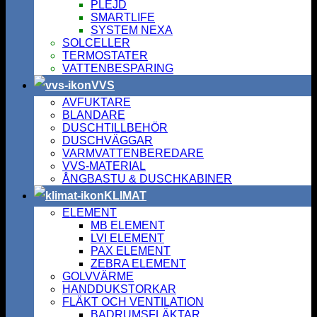
PLEJD
SMARTLIFE
SYSTEM NEXA
SOLCELLER
TERMOSTATER
VATTENBESPARING
VVS
AVFUKTARE
BLANDARE
DUSCHTILLBEHÖR
DUSCHVÄGGAR
VARMVATTENBEREDARE
VVS-MATERIAL
ÅNGBASTU & DUSCHKABINER
KLIMAT
ELEMENT
MB ELEMENT
LVI ELEMENT
PAX ELEMENT
ZEBRA ELEMENT
GOLVVÄRME
HANDDUKSTORKAR
FLÄKT OCH VENTILATION
BADRUMSFLÄKTAR