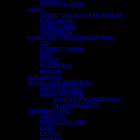
ÖVRIGA ELUTTAG
KABEL
GRENUTTAG OCH SKARVKABLAR
KABELSKYDD
STARKSTRÖM
SVAGSTRÖM
KOMBI- OCH FÖRHÖJNINGSRAMAR
ABB
CONNECT2HOME
ELKO
EXXACT
MALMBERGS
RENOVA
ELTILLBEHÖR
INSTALLATIONSMATERIAL
FÄSTA & KOPPLA
DOSOR OCH RÖR
SVARTA KOPPLINGSDOSOR
TILLBEHÖR DOSOR
STRÖMBRYTARE
ABB JUSSI
CONNECT-2-HOME
ELKO
EXXACT
GOVENA