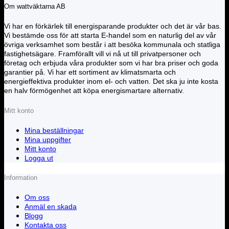
Om wattväktarna AB
Vi har en förkärlek till energisparande produkter och det är vår bas.
Vi bestämde oss för att starta E-handel som en naturlig del av vår
övriga verksamhet som består i att besöka kommunala och statliga
fastighetsägare. Framförallt vill vi nå ut till privatpersoner och
företag och erbjuda våra produkter som vi har bra priser och goda
garantier på. Vi har ett sortiment av klimatsmarta och
energieffektiva produkter inom el- och vatten. Det ska ju inte kosta
en halv förmögenhet att köpa energismartare alternativ.
Mitt konto
Mina beställningar
Mina uppgifter
Mitt konto
Logga ut
Information
Om oss
Anmäl en skada
Blogg
Kontakta oss