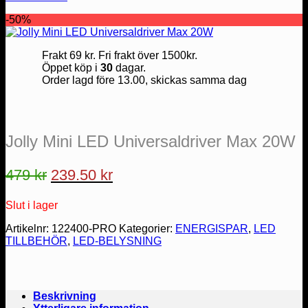
-50%
Frakt 69 kr. Fri frakt över 1500kr.
Öppet köp i
30
dagar.
Order lagd före 13.00, skickas samma dag
Jolly Mini LED Universaldriver Max 20W
Det
Det
479
kr
239.50
kr
ursprungliga
nuvarande
Slut i lager
priset
priset
var:
är:
Artikelnr:
122400-PRO
Kategorier:
ENERGISPAR
,
LED
TILLBEHÖR
,
LED-BELYSNING
479 kr.
239.50 kr.
Beskrivning