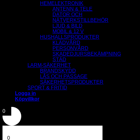
HEMELEKTRONIK
ANTENN & TELE
DATOR OCH
NÄTVERKSTILLBEHÖR
LJUD & BILD
MOBIL & 12 V
HUSHALLSPRODUKTER
KLÄDVÅRD
PERSONVÅRD
SKADEDJURSBEKÄMPNING
STÄD
LARM-SÄKERHET
BRANDSKYDD
LÅS OCH PASSAGE
SÄKERHETSPRODUKTER
SPORT & FRITID
Logga in
Köpvillkor
0
0