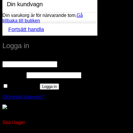
Din kundvagn
Din varukorg är för närvarande tom.
Gå
tillbaka till butiken
Fortsätt handla
Logga in
Obligatoriskt
Användarnamn eller e-postadress
*
Obligatoriskt
Lösenord
*
Kom ihåg mig
Logga in
Glömt ditt lösenord?
Jolly Mini LED Universaldriver Max 20W
Slut i lager
window.klarnaAsyncCallback = function () {