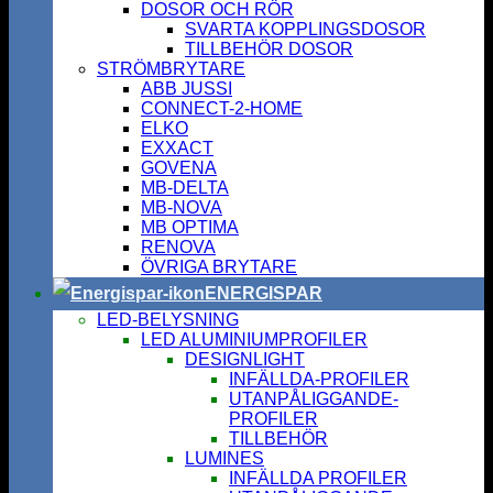
DOSOR OCH RÖR
SVARTA KOPPLINGSDOSOR
TILLBEHÖR DOSOR
STRÖMBRYTARE
ABB JUSSI
CONNECT-2-HOME
ELKO
EXXACT
GOVENA
MB-DELTA
MB-NOVA
MB OPTIMA
RENOVA
ÖVRIGA BRYTARE
ENERGISPAR
LED-BELYSNING
LED ALUMINIUMPROFILER
DESIGNLIGHT
INFÄLLDA-PROFILER
UTANPÅLIGGANDE-
PROFILER
TILLBEHÖR
LUMINES
INFÄLLDA PROFILER