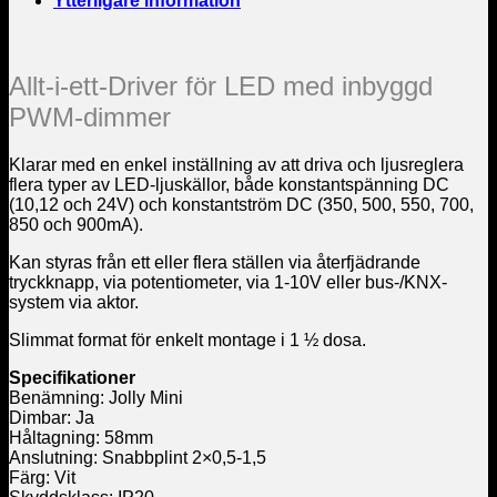
Ytterligare information
Allt-i-ett-Driver för LED med inbyggd
PWM-dimmer
Klarar med en enkel inställning av att driva och ljusreglera
flera typer av LED-ljuskällor, både konstantspänning DC
(10,12 och 24V) och konstantström DC (350, 500, 550, 700,
850 och 900mA).
Kan styras från ett eller flera ställen via återfjädrande
tryckknapp, via potentiometer, via 1-10V eller bus-/KNX-
system via aktor.
Slimmat format för enkelt montage i 1 ½ dosa.
Specifikationer
Benämning: Jolly Mini
Dimbar: Ja
Håltagning: 58mm
Anslutning: Snabbplint 2×0,5-1,5
Färg: Vit