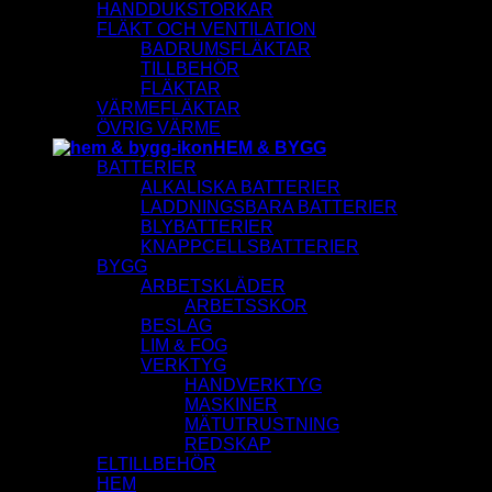
HANDDUKSTORKAR
FLÄKT OCH VENTILATION
BADRUMSFLÄKTAR
TILLBEHÖR
FLÄKTAR
VÄRMEFLÄKTAR
ÖVRIG VÄRME
HEM & BYGG
BATTERIER
ALKALISKA BATTERIER
LADDNINGSBARA BATTERIER
BLYBATTERIER
KNAPPCELLSBATTERIER
BYGG
ARBETSKLÄDER
ARBETSSKOR
BESLAG
LIM & FOG
VERKTYG
HANDVERKTYG
MASKINER
MÄTUTRUSTNING
REDSKAP
ELTILLBEHÖR
HEM