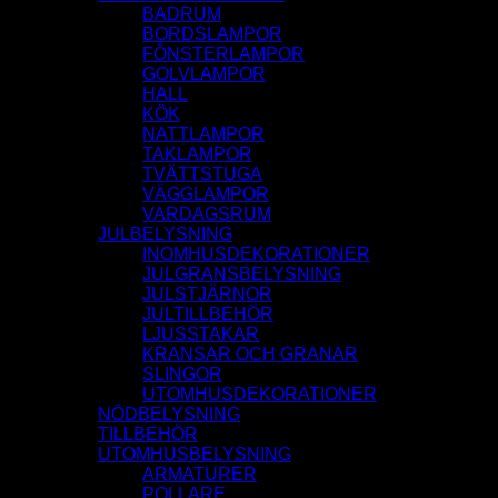
BADRUM
BORDSLAMPOR
FÖNSTERLAMPOR
GOLVLAMPOR
HALL
KÖK
NATTLAMPOR
TAKLAMPOR
TVÄTTSTUGA
VÄGGLAMPOR
VARDAGSRUM
JULBELYSNING
INOMHUSDEKORATIONER
JULGRANSBELYSNING
JULSTJÄRNOR
JULTILLBEHÖR
LJUSSTAKAR
KRANSAR OCH GRANAR
SLINGOR
UTOMHUSDEKORATIONER
NÖDBELYSNING
TILLBEHÖR
UTOMHUSBELYSNING
ARMATURER
POLLARE