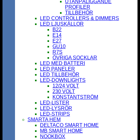
UTANPÅLIGGANDE
PROFILER
TILLBEHÖR
LED CONTROLLERS & DIMMERS
LED LJUSKÄLLOR
B22
E14
E27
GU10
R7S
ÖVRIGA SOCKLAR
LED MED BATTERI
LED PANELER
LED TILLBEHÖR
LED-DOWNLIGHTS
12/24 VOLT
230 VOLT
KONSTANTSTRÖM
LED-LISTER
LED-LYSRÖR
LED-STRIPS
SMARTA HEM
DELTACO SMART HOME
MB SMART HOME
NOOKBOX