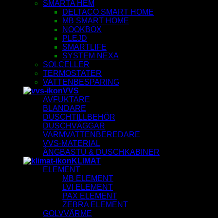
SMARTA HEM
DELTACO SMART HOME
MB SMART HOME
NOOKBOX
PLEJD
SMARTLIFE
SYSTEM NEXA
SOLCELLER
TERMOSTATER
VATTENBESPARING
VVS
AVFUKTARE
BLANDARE
DUSCHTILLBEHÖR
DUSCHVÄGGAR
VARMVATTENBEREDARE
VVS-MATERIAL
ÅNGBASTU & DUSCHKABINER
KLIMAT
ELEMENT
MB ELEMENT
LVI ELEMENT
PAX ELEMENT
ZEBRA ELEMENT
GOLVVÄRME