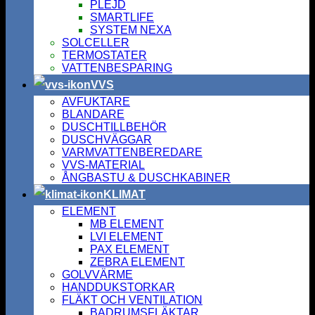
PLEJD
SMARTLIFE
SYSTEM NEXA
SOLCELLER
TERMOSTATER
VATTENBESPARING
VVS
AVFUKTARE
BLANDARE
DUSCHTILLBEHÖR
DUSCHVÄGGAR
VARMVATTENBEREDARE
VVS-MATERIAL
ÅNGBASTU & DUSCHKABINER
KLIMAT
ELEMENT
MB ELEMENT
LVI ELEMENT
PAX ELEMENT
ZEBRA ELEMENT
GOLVVÄRME
HANDDUKSTORKAR
FLÄKT OCH VENTILATION
BADRUMSFLÄKTAR