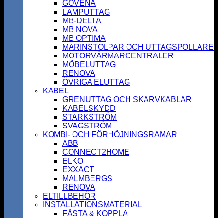
GOVENA
LAMPUTTAG
MB-DELTA
MB NOVA
MB OPTIMA
MARINSTOLPAR OCH UTTAGSPOLLARE
MOTORVÄRMARCENTRALER
MÖBELUTTAG
RENOVA
ÖVRIGA ELUTTAG
KABEL
GRENUTTAG OCH SKARVKABLAR
KABELSKYDD
STARKSTRÖM
SVAGSTRÖM
KOMBI- OCH FÖRHÖJNINGSRAMAR
ABB
CONNECT2HOME
ELKO
EXXACT
MALMBERGS
RENOVA
ELTILLBEHÖR
INSTALLATIONSMATERIAL
FÄSTA & KOPPLA