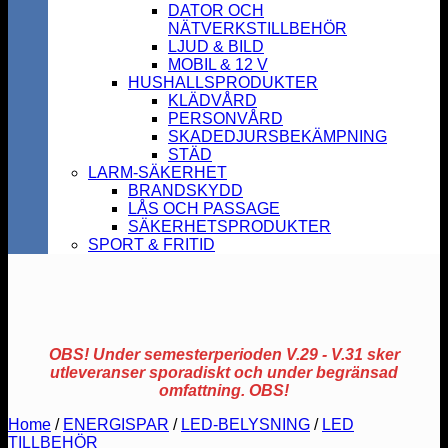
DATOR OCH
NÄTVERKSTILLBEHÖR
LJUD & BILD
MOBIL & 12 V
HUSHALLSPRODUKTER
KLÄDVÅRD
PERSONVÅRD
SKADEDJURSBEKÄMPNING
STÄD
LARM-SÄKERHET
BRANDSKYDD
LÅS OCH PASSAGE
SÄKERHETSPRODUKTER
SPORT & FRITID
OBS! Under semesterperioden V.29 - V.31 sker
utleveranser sporadiskt och under begränsad
omfattning. OBS!
Home
/
ENERGISPAR
/
LED-BELYSNING
/
LED
TILLBEHÖR