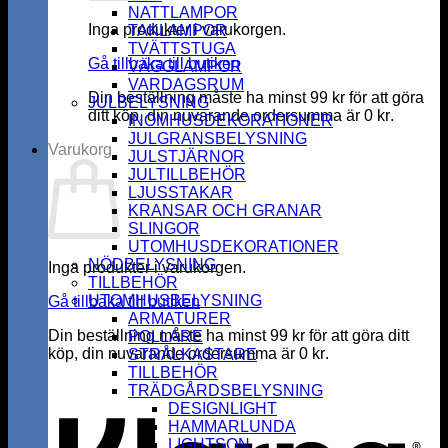
NATTLAMPOR
Inga produkter i varukorgen.
TAKLAMPOR
TVÄTTSTUGA
Gå tillbaka till butiken
VÄGGLAMPOR
VARDAGSRUM
Din beställning måste ha minst
99
kr
för att göra
JULBELYSNING
ditt köp, din nuvarande ordersumma är
0
kr
.
INOMHUSDEKORATIONER
JULGRANSBELYSNING
Varukorg
JULSTJÄRNOR
JULTILLBEHÖR
LJUSSTAKAR
KRANSAR OCH GRANAR
SLINGOR
UTOMHUSDEKORATIONER
NÖDBELYSNING
Inga produkter i varukorgen.
TILLBEHÖR
UTOMHUSBELYSNING
Gå tillbaka till butiken
ARMATURER
Din beställning måste ha minst
99
kr
för att göra ditt
POLLARE
köp, din nuvarande ordersumma är
0
kr
.
STRÅLKASTARE
K
TILLBEHÖR
TRÄDGÅRDSBELYSNING
DESIGNLIGHT
HAMMARLUNDA
LIGHTSON