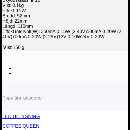
Skyddsklass: IP20
Vikt: 0.1kg
Effekt: 15W
Bredd: 52mm
Höjd: 22mm
Längd: 110mm
Effekt intervall(W): 350mA 0-15W (2-43V)500mA 0-20W (2-
40V)700mA 0-20W (2-29V)12V 0-10W24V 0-20W
Vikt
150 g
Populära kategorier
LED-BELYSNING
COFFEE QUEEN