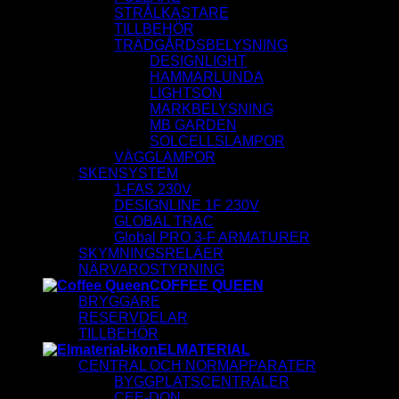
STRÅLKASTARE
TILLBEHÖR
TRÄDGÅRDSBELYSNING
DESIGNLIGHT
HAMMARLUNDA
LIGHTSON
MARKBELYSNING
MB GARDEN
SOLCELLSLAMPOR
VÄGGLAMPOR
SKENSYSTEM
1-FAS 230V
DESIGNLINE 1F 230V
GLOBAL TRAC
Global PRO 3-F ARMATURER
SKYMNINGSRELÄER
NÄRVAROSTYRNING
COFFEE QUEEN
BRYGGARE
RESERVDELAR
TILLBEHÖR
ELMATERIAL
CENTRAL OCH NORMAPPARATER
BYGGPLATSCENTRALER
CEE-DON