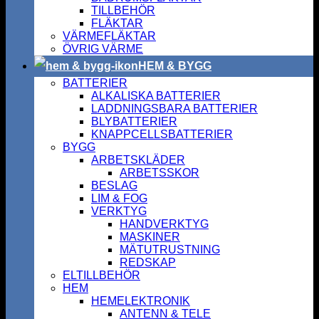
TILLBEHÖR
FLÄKTAR
VÄRMEFLÄKTAR
ÖVRIG VÄRME
HEM & BYGG
BATTERIER
ALKALISKA BATTERIER
LADDNINGSBARA BATTERIER
BLYBATTERIER
KNAPPCELLSBATTERIER
BYGG
ARBETSKLÄDER
ARBETSSKOR
BESLAG
LIM & FOG
VERKTYG
HANDVERKTYG
MASKINER
MÄTUTRUSTNING
REDSKAP
ELTILLBEHÖR
HEM
HEMELEKTRONIK
ANTENN & TELE