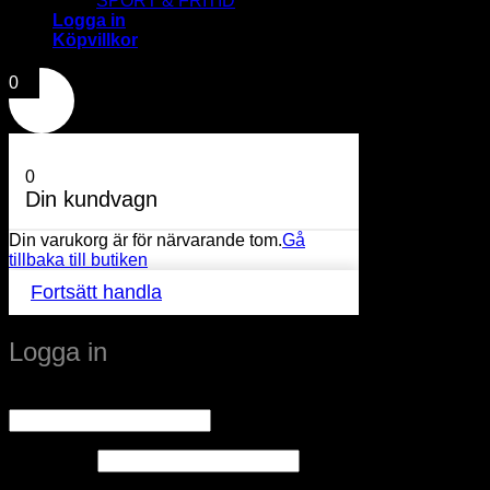
SPORT & FRITID
Logga in
Köpvillkor
0
0
Din kundvagn
Din varukorg är för närvarande tom.
Gå
tillbaka till butiken
Fortsätt handla
Logga in
Obligatoriskt
Användarnamn eller e-postadress
*
Obligatoriskt
Lösenord
*