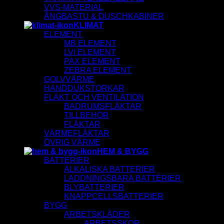
VVS-MATERIAL
ÅNGBASTU & DUSCHKABINER
KLIMAT
ELEMENT
MB ELEMENT
LVI ELEMENT
PAX ELEMENT
ZEBRA ELEMENT
GOLVVÄRME
HANDDUKSTORKAR
FLÄKT OCH VENTILATION
BADRUMSFLÄKTAR
TILLBEHÖR
FLÄKTAR
VÄRMEFLÄKTAR
ÖVRIG VÄRME
HEM & BYGG
BATTERIER
ALKALISKA BATTERIER
LADDNINGSBARA BATTERIER
BLYBATTERIER
KNAPPCELLSBATTERIER
BYGG
ARBETSKLÄDER
ARBETSSKOR