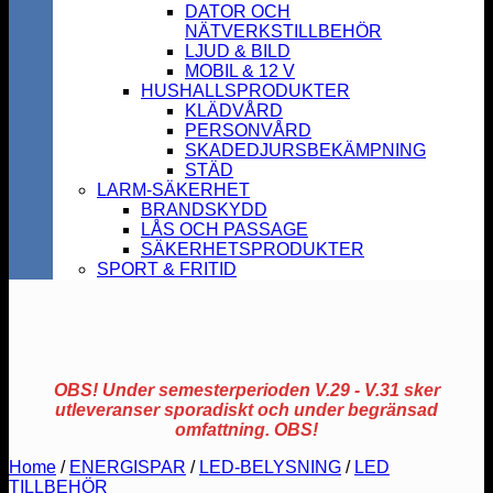
DATOR OCH
NÄTVERKSTILLBEHÖR
LJUD & BILD
MOBIL & 12 V
HUSHALLSPRODUKTER
KLÄDVÅRD
PERSONVÅRD
SKADEDJURSBEKÄMPNING
STÄD
LARM-SÄKERHET
BRANDSKYDD
LÅS OCH PASSAGE
SÄKERHETSPRODUKTER
SPORT & FRITID
OBS! Under semesterperioden V.29 - V.31 sker
utleveranser sporadiskt och under begränsad
omfattning. OBS!
Home
/
ENERGISPAR
/
LED-BELYSNING
/
LED
TILLBEHÖR