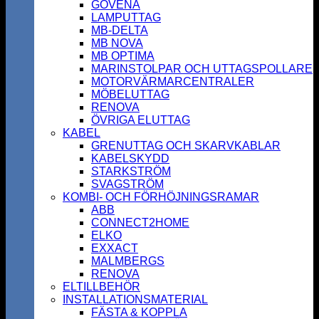
GOVENA
LAMPUTTAG
MB-DELTA
MB NOVA
MB OPTIMA
MARINSTOLPAR OCH UTTAGSPOLLARE
MOTORVÄRMARCENTRALER
MÖBELUTTAG
RENOVA
ÖVRIGA ELUTTAG
KABEL
GRENUTTAG OCH SKARVKABLAR
KABELSKYDD
STARKSTRÖM
SVAGSTRÖM
KOMBI- OCH FÖRHÖJNINGSRAMAR
ABB
CONNECT2HOME
ELKO
EXXACT
MALMBERGS
RENOVA
ELTILLBEHÖR
INSTALLATIONSMATERIAL
FÄSTA & KOPPLA