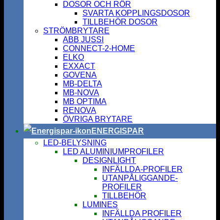
DOSOR OCH RÖR
SVARTA KOPPLINGSDOSOR
TILLBEHÖR DOSOR
STRÖMBRYTARE
ABB JUSSI
CONNECT-2-HOME
ELKO
EXXACT
GOVENA
MB-DELTA
MB-NOVA
MB OPTIMA
RENOVA
ÖVRIGA BRYTARE
ENERGISPAR
LED-BELYSNING
LED ALUMINIUMPROFILER
DESIGNLIGHT
INFÄLLDA-PROFILER
UTANPÅLIGGANDE-
PROFILER
TILLBEHÖR
LUMINES
INFÄLLDA PROFILER