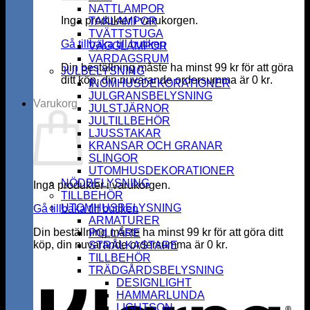
NATTLAMPOR
Inga produkter i varukorgen.
TAKLAMPOR
TVÄTTSTUGA
Gå tillbaka till butiken
VÄGGLAMPOR
VARDAGSRUM
Din beställning måste ha minst
99
kr
för att göra
JULBELYSNING
ditt köp, din nuvarande ordersumma är
0
kr
.
INOMHUSDEKORATIONER
JULGRANSBELYSNING
Varukorg
JULSTJÄRNOR
JULTILLBEHÖR
LJUSSTAKAR
KRANSAR OCH GRANAR
SLINGOR
UTOMHUSDEKORATIONER
NÖDBELYSNING
Inga produkter i varukorgen.
TILLBEHÖR
UTOMHUSBELYSNING
Gå tillbaka till butiken
ARMATURER
Din beställning måste ha minst
99
kr
för att göra ditt
POLLARE
köp, din nuvarande ordersumma är
0
kr
.
STRÅLKASTARE
K
TILLBEHÖR
TRÄDGÅRDSBELYSNING
DESIGNLIGHT
HAMMARLUNDA
LIGHTSON