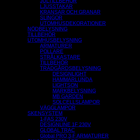
JULTILLBEHÖR
LJUSSTAKAR
KRANSAR OCH GRANAR
SLINGOR
UTOMHUSDEKORATIONER
NÖDBELYSNING
TILLBEHÖR
UTOMHUSBELYSNING
ARMATURER
POLLARE
STRÅLKASTARE
TILLBEHÖR
TRÄDGÅRDSBELYSNING
DESIGNLIGHT
HAMMARLUNDA
LIGHTSON
MARKBELYSNING
MB GARDEN
SOLCELLSLAMPOR
VÄGGLAMPOR
SKENSYSTEM
1-FAS 230V
DESIGNLINE 1F 230V
GLOBAL TRAC
Global PRO 3-F ARMATURER