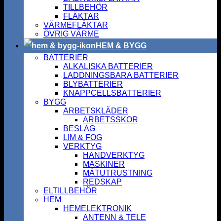
TILLBEHÖR
FLÄKTAR
VÄRMEFLÄKTAR
ÖVRIG VÄRME
HEM & BYGG
BATTERIER
ALKALISKA BATTERIER
LADDNINGSBARA BATTERIER
BLYBATTERIER
KNAPPCELLSBATTERIER
BYGG
ARBETSKLÄDER
ARBETSSKOR
BESLAG
LIM & FOG
VERKTYG
HANDVERKTYG
MASKINER
MÄTUTRUSTNING
REDSKAP
ELTILLBEHÖR
HEM
HEMELEKTRONIK
ANTENN & TELE