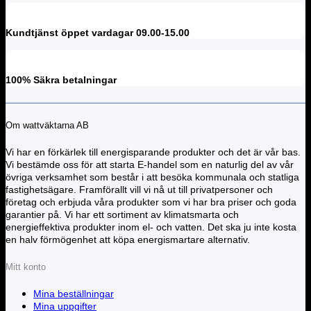
Kundtjänst öppet vardagar 09.00-15.00
100% Säkra betalningar
Om wattväktarna AB
Vi har en förkärlek till energisparande produkter och det är vår bas.
Vi bestämde oss för att starta E-handel som en naturlig del av vår
övriga verksamhet som består i att besöka kommunala och statliga
fastighetsägare. Framförallt vill vi nå ut till privatpersoner och
företag och erbjuda våra produkter som vi har bra priser och goda
garantier på. Vi har ett sortiment av klimatsmarta och
energieffektiva produkter inom el- och vatten. Det ska ju inte kosta
en halv förmögenhet att köpa energismartare alternativ.
Mitt konto
Mina beställningar
Mina uppgifter