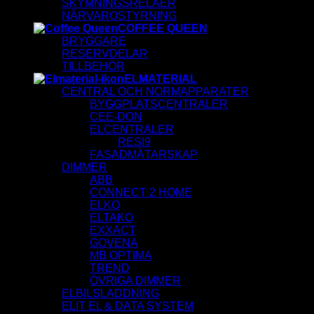
SKYMNINGSRELÄER
NÄRVAROSTYRNING
COFFEE QUEEN
BRYGGARE
RESERVDELAR
TILLBEHÖR
ELMATERIAL
CENTRAL OCH NORMAPPARATER
BYGGPLATSCENTRALER
CEE-DON
ELCENTRALER
RESI9
FASADMÄTARSKAP
DIMMER
ABB
CONNECT 2 HOME
ELKO
ELTAKO
EXXACT
GOVENA
MB OPTIMA
TREND
ÖVRIGA DIMMER
ELBILSLADDNING
ELIT EL & DATA SYSTEM