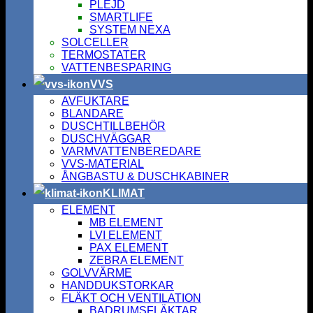
PLEJD
SMARTLIFE
SYSTEM NEXA
SOLCELLER
TERMOSTATER
VATTENBESPARING
VVS
AVFUKTARE
BLANDARE
DUSCHTILLBEHÖR
DUSCHVÄGGAR
VARMVATTENBEREDARE
VVS-MATERIAL
ÅNGBASTU & DUSCHKABINER
KLIMAT
ELEMENT
MB ELEMENT
LVI ELEMENT
PAX ELEMENT
ZEBRA ELEMENT
GOLVVÄRME
HANDDUKSTORKAR
FLÄKT OCH VENTILATION
BADRUMSFLÄKTAR