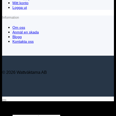
Mitt konto
Logga ut
Information
Om oss
Anmäl en skada
Blogg
Kontakta oss
© 2026 Wattväktarna AB
Sök bland alla våra
produkter...