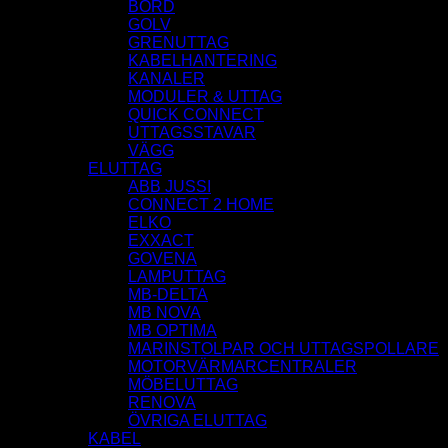
BORD
GOLV
GRENUTTAG
KABELHANTERING
KANALER
MODULER & UTTAG
QUICK CONNECT
UTTAGSSTAVAR
VÄGG
ELUTTAG
ABB JUSSI
CONNECT 2 HOME
ELKO
EXXACT
GOVENA
LAMPUTTAG
MB-DELTA
MB NOVA
MB OPTIMA
MARINSTOLPAR OCH UTTAGSPOLLARE
MOTORVÄRMARCENTRALER
MÖBELUTTAG
RENOVA
ÖVRIGA ELUTTAG
KABEL