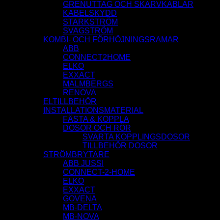
GRENUTTAG OCH SKARVKABLAR
KABELSKYDD
STARKSTRÖM
SVAGSTRÖM
KOMBI- OCH FÖRHÖJNINGSRAMAR
ABB
CONNECT2HOME
ELKO
EXXACT
MALMBERGS
RENOVA
ELTILLBEHÖR
INSTALLATIONSMATERIAL
FÄSTA & KOPPLA
DOSOR OCH RÖR
SVARTA KOPPLINGSDOSOR
TILLBEHÖR DOSOR
STRÖMBRYTARE
ABB JUSSI
CONNECT-2-HOME
ELKO
EXXACT
GOVENA
MB-DELTA
MB-NOVA