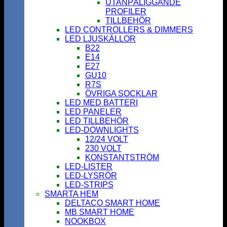
UTANPÅLIGGANDE
PROFILER
TILLBEHÖR
LED CONTROLLERS & DIMMERS
LED LJUSKÄLLOR
B22
E14
E27
GU10
R7S
ÖVRIGA SOCKLAR
LED MED BATTERI
LED PANELER
LED TILLBEHÖR
LED-DOWNLIGHTS
12/24 VOLT
230 VOLT
KONSTANTSTRÖM
LED-LISTER
LED-LYSRÖR
LED-STRIPS
SMARTA HEM
DELTACO SMART HOME
MB SMART HOME
NOOKBOX