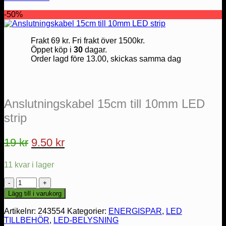
-50%
Frakt 69 kr. Fri frakt över 1500kr.
Öppet köp i
30
dagar.
Order lagd före 13.00, skickas samma dag
Anslutningskabel 15cm till 10mm LED
strip
Det
Det
19
kr
9.50
kr
ursprungliga
nuvarande
11 kvar i lager
priset
priset
var:
är:
Anslutningskabel
15cm
19 kr.
9.50 kr.
Lägg till i varukorg
till
10mm
Artikelnr:
243554
Kategorier:
ENERGISPAR
,
LED
LED
TILLBEHÖR
,
LED-BELYSNING