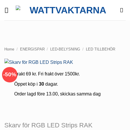
Skip
to
content
Home
/
ENERGISPAR
/
LED-BELYSNING
/
LED TILLBEHÖR
-50%
Frakt 69 kr. Fri frakt över 1500kr.
Öppet köp i
30
dagar.
Order lagd före 13.00, skickas samma dag
Skarv för RGB LED Strips RAK