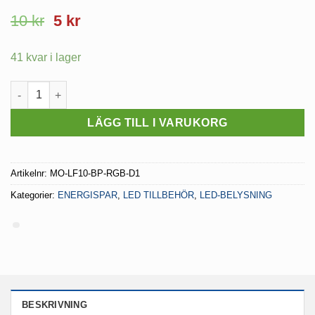
Det
Det
10
kr
5
kr
ursprungliga
nuvarande
priset
priset
41 kvar i lager
var:
är:
10 kr.
5 kr.
Skarv för RGB LED Strips RAK mängd
LÄGG TILL I VARUKORG
Artikelnr:
MO-LF10-BP-RGB-D1
Kategorier:
ENERGISPAR
,
LED TILLBEHÖR
,
LED-BELYSNING
BESKRIVNING