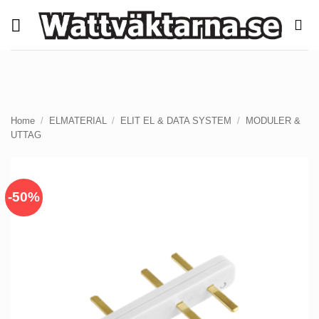
Skip
to
content
Home
/
ELMATERIAL
/
ELIT EL & DATA SYSTEM
/
MODULER &
UTTAG
-50%