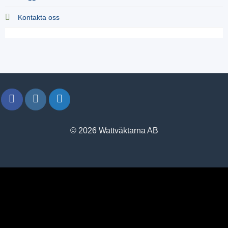
Kontakta oss
© 2026 Wattväktarna AB
window.klarnaAsyncCallback = function () {
window.Klarna.Payments.Buttons.init({ client_id:
"klarna_live_client_M1gtQTRXKW1JOWhON0d0MWNYI
}).load( { container: "#container", theme: "default", shape: