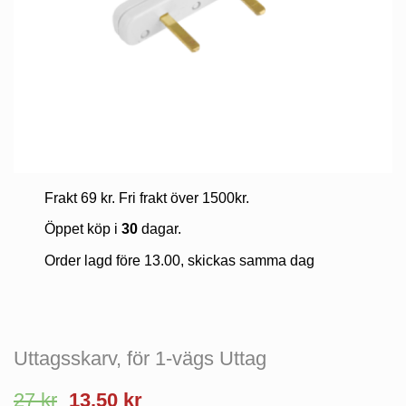
Frakt 69 kr. Fri frakt över 1500kr.
Öppet köp i
30
dagar.
Order lagd före 13.00, skickas samma dag
Uttagsskarv, för 1-vägs Uttag
Det
Det
27
kr
13.50
kr