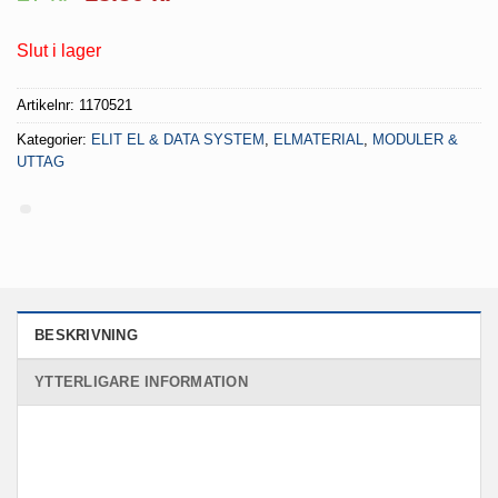
ursprungliga
nuvarande
priset
priset
Slut i lager
var:
är:
27 kr.
13.50 kr.
Artikelnr:
1170521
Kategorier:
ELIT EL & DATA SYSTEM
,
ELMATERIAL
,
MODULER &
UTTAG
BESKRIVNING
YTTERLIGARE INFORMATION