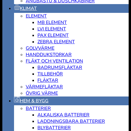
ÅNGBASTU & DUSCHKABINER
KLIMAT
ELEMENT
MB ELEMENT
LVI ELEMENT
PAX ELEMENT
ZEBRA ELEMENT
GOLVVÄRME
HANDDUKSTORKAR
FLÄKT OCH VENTILATION
BADRUMSFLÄKTAR
TILLBEHÖR
FLÄKTAR
VÄRMEFLÄKTAR
ÖVRIG VÄRME
HEM & BYGG
BATTERIER
ALKALISKA BATTERIER
LADDNINGSBARA BATTERIER
BLYBATTERIER