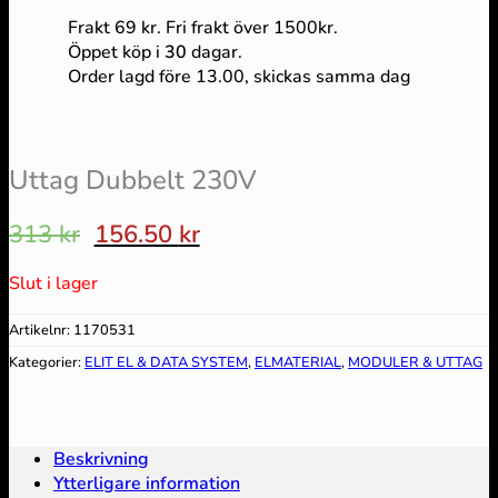
Frakt 69 kr. Fri frakt över 1500kr.
Öppet köp i
30
dagar.
Order lagd före 13.00, skickas samma dag
Uttag Dubbelt 230V
Det
Det
313
kr
156.50
kr
ursprungliga
nuvarande
priset
priset
Slut i lager
var:
är:
313 kr.
156.50 kr.
Artikelnr:
1170531
Kategorier:
ELIT EL & DATA SYSTEM
,
ELMATERIAL
,
MODULER & UTTAG
Beskrivning
Ytterligare information