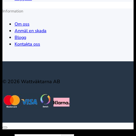
Information
Om oss
Anmäl en skada
Blogg
Kontakta oss
© 2026 Wattväktarna AB