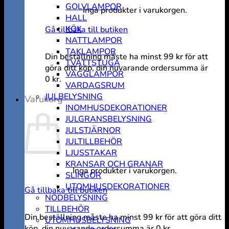
GOLVLAMPOR
Inga produkter i varukorgen.
HALL
KÖK
Gå tillbaka till butiken
NATTLAMPOR
TAKLAMPOR
Din beställning måste ha minst
99
kr
för att
TVÄTTSTUGA
göra ditt köp, din nuvarande ordersumma är
VÄGGLAMPOR
0
kr
.
VARDAGSRUM
JULBELYSNING
Varukorg
INOMHUSDEKORATIONER
JULGRANSBELYSNING
JULSTJÄRNOR
JULTILLBEHÖR
LJUSSTAKAR
KRANSAR OCH GRANAR
Inga produkter i varukorgen.
SLINGOR
UTOMHUSDEKORATIONER
Gå tillbaka till butiken
NÖDBELYSNING
TILLBEHÖR
Din beställning måste ha minst
99
kr
för att göra ditt
UTOMHUSBELYSNING
köp, din nuvarande ordersumma är
0
kr
.