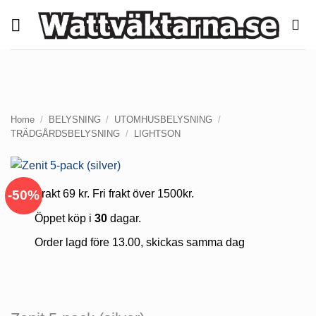
Skip
to
content
Home
/
BELYSNING
/
UTOMHUSBELYSNING
/
TRÄDGÅRDSBELYSNING
/
LIGHTSON
-50%
Frakt 69 kr. Fri frakt över 1500kr.
Öppet köp i
30
dagar.
Order lagd före 13.00, skickas samma dag