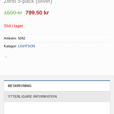
Zenit 5-pack (silver)
Det
Det
1599
kr
799.50
kr
ursprungliga
nuvarande
priset
priset
Slut i lager
var:
är:
1599 kr.
799.50 kr.
Artikelnr:
5042
Kategori:
LIGHTSON
BESKRIVNING
YTTERLIGARE INFORMATION