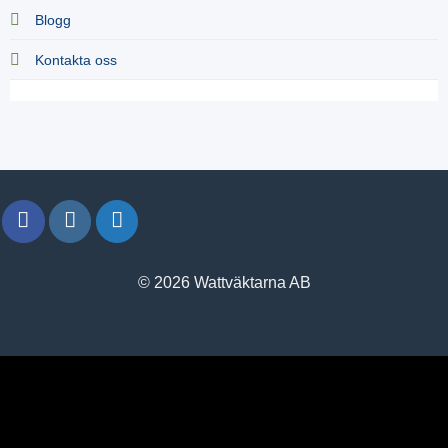
Blogg
Kontakta oss
© 2026 Wattväktarna AB
window.klarnaAsyncCallback = function () {
window.Klarna.Payments.Buttons.init({ client_id:
"klarna_live_client_M1gtQTRXKW1JOWhON0d0MWNYI