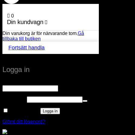
0
Din kundvagn
Din varukorg är för närvarande tom.
Gå
tillbaka till butiken
Fortsätt handla
Logga in
Obligatoriskt
Användarnamn eller e-postadress
*
Obligatoriskt
Lösenord
*
Kom ihåg mig
Logga in
Glömt ditt lösenord?