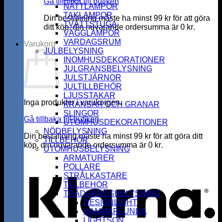
Gå tillbaka till butiken
NATTLAMPOR
TAKLAMPOR
Din beställning måste ha minst
99
kr
för att göra
TVÄTTSTUGA
ditt köp, din nuvarande ordersumma är
0
kr
.
VÄGGLAMPOR
VARDAGSRUM
Varukorg
JULBELYSNING
INOMHUSDEKORATIONER
JULGRANSBELYSNING
JULSTJÄRNOR
JULTILLBEHÖR
LJUSSTAKAR
Inga produkter i varukorgen.
KRANSAR OCH GRANAR
SLINGOR
Gå tillbaka till butiken
UTOMHUSDEKORATIONER
NÖDBELYSNING
Din beställning måste ha minst
99
kr
för att göra ditt
TILLBEHÖR
köp, din nuvarande ordersumma är
0
kr
.
UTOMHUSBELYSNING
K
ARMATURER
POLLARE
STRÅLKASTARE
TILLBEHÖR
TRÄDGÅRDSBELYSNING
DESIGNLIGHT
HAMMARLUNDA
LIGHTSON