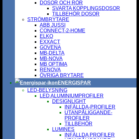
DOSOR OCH RÖR
SVARTA KOPPLINGSDOSOR
TILLBEHÖR DOSOR
STRÖMBRYTARE
ABB JUSSI
CONNECT-2-HOME
ELKO
EXXACT
GOVENA
MB-DELTA
MB-NOVA
MB OPTIMA
RENOVA
ÖVRIGA BRYTARE
ENERGISPAR
LED-BELYSNING
LED ALUMINIUMPROFILER
DESIGNLIGHT
INFÄLLDA-PROFILER
UTANPÅLIGGANDE-
PROFILER
TILLBEHÖR
LUMINES
INFÄLLDA PROFILER