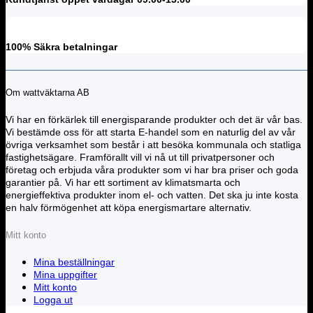
100% Säkra betalningar
Om wattväktarna AB
Vi har en förkärlek till energisparande produkter och det är vår bas.
Vi bestämde oss för att starta E-handel som en naturlig del av vår
övriga verksamhet som består i att besöka kommunala och statliga
fastighetsägare. Framförallt vill vi nå ut till privatpersoner och
företag och erbjuda våra produkter som vi har bra priser och goda
garantier på. Vi har ett sortiment av klimatsmarta och
energieffektiva produkter inom el- och vatten. Det ska ju inte kosta
en halv förmögenhet att köpa energismartare alternativ.
Mitt konto
Mina beställningar
Mina uppgifter
Mitt konto
Logga ut