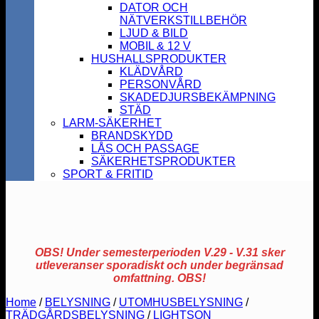
DATOR OCH
NÄTVERKSTILLBEHÖR
LJUD & BILD
MOBIL & 12 V
HUSHALLSPRODUKTER
KLÄDVÅRD
PERSONVÅRD
SKADEDJURSBEKÄMPNING
STÄD
LARM-SÄKERHET
BRANDSKYDD
LÅS OCH PASSAGE
SÄKERHETSPRODUKTER
SPORT & FRITID
OBS! Under semesterperioden V.29 - V.31 sker
utleveranser sporadiskt och under begränsad
omfattning. OBS!
Home
/
BELYSNING
/
UTOMHUSBELYSNING
/
TRÄDGÅRDSBELYSNING
/
LIGHTSON