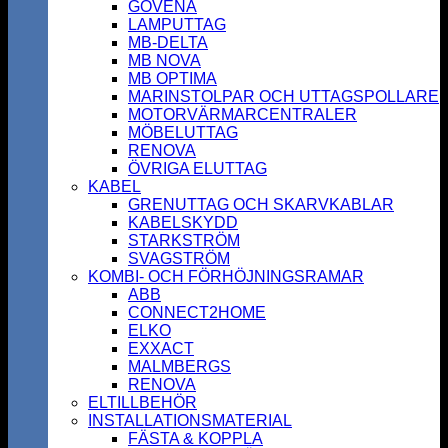
GOVENA
LAMPUTTAG
MB-DELTA
MB NOVA
MB OPTIMA
MARINSTOLPAR OCH UTTAGSPOLLARE
MOTORVÄRMARCENTRALER
MÖBELUTTAG
RENOVA
ÖVRIGA ELUTTAG
KABEL
GRENUTTAG OCH SKARVKABLAR
KABELSKYDD
STARKSTRÖM
SVAGSTRÖM
KOMBI- OCH FÖRHÖJNINGSRAMAR
ABB
CONNECT2HOME
ELKO
EXXACT
MALMBERGS
RENOVA
ELTILLBEHÖR
INSTALLATIONSMATERIAL
FÄSTA & KOPPLA