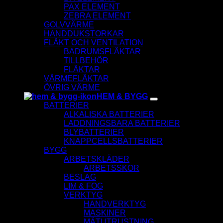
PAX ELEMENT
ZEBRA ELEMENT
GOLVVÄRME
HANDDUKSTORKAR
FLÄKT OCH VENTILATION
BADRUMSFLÄKTAR
TILLBEHÖR
FLÄKTAR
VÄRMEFLÄKTAR
ÖVRIG VÄRME
HEM & BYGG
BATTERIER
ALKALISKA BATTERIER
LADDNINGSBARA BATTERIER
BLYBATTERIER
KNAPPCELLSBATTERIER
BYGG
ARBETSKLÄDER
ARBETSSKOR
BESLAG
LIM & FOG
VERKTYG
HANDVERKTYG
MASKINER
MÄTUTRUSTNING