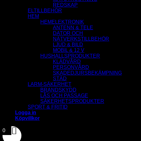
REDSKAP
ELTILLBEHÖR
HEM
HEMELEKTRONIK
ANTENN & TELE
DATOR OCH
NÄTVERKSTILLBEHÖR
LJUD & BILD
MOBIL & 12 V
HUSHALLSPRODUKTER
KLÄDVÅRD
PERSONVÅRD
SKADEDJURSBEKÄMPNING
STÄD
LARM-SÄKERHET
BRANDSKYDD
LÅS OCH PASSAGE
SÄKERHETSPRODUKTER
SPORT & FRITID
Logga in
Köpvillkor
0