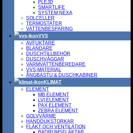
PLEJD
SMARTLIFE
SYSTEM NEXA
SOLCELLER
TERMOSTATER
VATTENBESPARING
VVS
AVFUKTARE
BLANDARE
DUSCHTILLBEHÖR
DUSCHVÄGGAR
VARMVATTENBEREDARE
VVS-MATERIAL
ÅNGBASTU & DUSCHKABINER
KLIMAT
ELEMENT
MB ELEMENT
LVI ELEMENT
PAX ELEMENT
ZEBRA ELEMENT
GOLVVÄRME
HANDDUKSTORKAR
FLÄKT OCH VENTILATION
BADRUMSFLÄKTAR