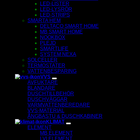
LED-LISTER
LED-LYSRÖR
LED-STRIPS
SMARTA HEM
DELTACO SMART HOME
MB SMART HOME
NOOKBOX
PLEJD
SMARTLIFE
SYSTEM NEXA
SOLCELLER
TERMOSTATER
VATTENBESPARING
VVS
AVFUKTARE
BLANDARE
DUSCHTILLBEHÖR
DUSCHVÄGGAR
VARMVATTENBEREDARE
VVS-MATERIAL
ÅNGBASTU & DUSCHKABINER
KLIMAT
ELEMENT
MB ELEMENT
LVI ELEMENT