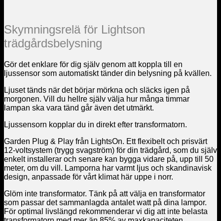
Skymningsrelä för Lightson
trädgårdsbelysning
Gör det enklare för dig själv genom att koppla till en
ljussensor som automatiskt tänder din belysning på kvällen.
Ljuset tänds när det börjar mörkna och släcks igen på
morgonen. Vill du hellre själv välja hur många timmar
lampan ska vara tänd går även det utmärkt.
Ljussensorn kopplar du in direkt efter transformatorn.
Garden Plug & Play från LightsOn. Ett flexibelt och prisvärt
12-voltsystem (trygg svagström) för din trädgård, som du själv
enkelt installerar och senare kan bygga vidare på, upp till 50
meter, om du vill. Lamporna har varmt ljus och skandinavisk
design, anpassade för vårt klimat här uppe i norr.
Glöm inte transformator. Tänk på att välja en transformator
som passar det sammanlagda antalet watt på dina lampor.
För optimal livslängd rekommenderar vi dig att inte belasta
transformatorn med mer än 85% av maxkapaciteten.