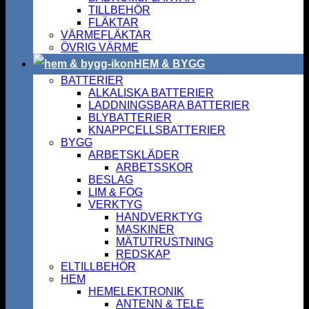
TILLBEHÖR
FLÄKTAR
VÄRMEFLÄKTAR
ÖVRIG VÄRME
HEM & BYGG
BATTERIER
ALKALISKA BATTERIER
LADDNINGSBARA BATTERIER
BLYBATTERIER
KNAPPCELLSBATTERIER
BYGG
ARBETSKLÄDER
ARBETSSKOR
BESLAG
LIM & FOG
VERKTYG
HANDVERKTYG
MASKINER
MÄTUTRUSTNING
REDSKAP
ELTILLBEHÖR
HEM
HEMELEKTRONIK
ANTENN & TELE