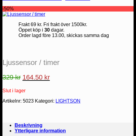
-50%
Frakt 69 kr. Fri frakt över 1500kr.
Öppet köp i
30
dagar.
Order lagd före 13.00, skickas samma dag
Ljussensor / timer
Det
Det
329
kr
164.50
kr
ursprungliga
nuvarande
Slut i lager
priset
priset
var:
är:
Artikelnr:
5023
Kategori:
LIGHTSON
329 kr.
164.50 kr.
Beskrivning
Ytterligare information