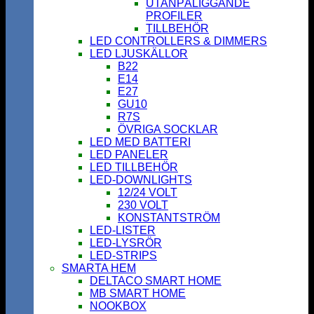
UTANPÅLIGGANDE
PROFILER
TILLBEHÖR
LED CONTROLLERS & DIMMERS
LED LJUSKÄLLOR
B22
E14
E27
GU10
R7S
ÖVRIGA SOCKLAR
LED MED BATTERI
LED PANELER
LED TILLBEHÖR
LED-DOWNLIGHTS
12/24 VOLT
230 VOLT
KONSTANTSTRÖM
LED-LISTER
LED-LYSRÖR
LED-STRIPS
SMARTA HEM
DELTACO SMART HOME
MB SMART HOME
NOOKBOX