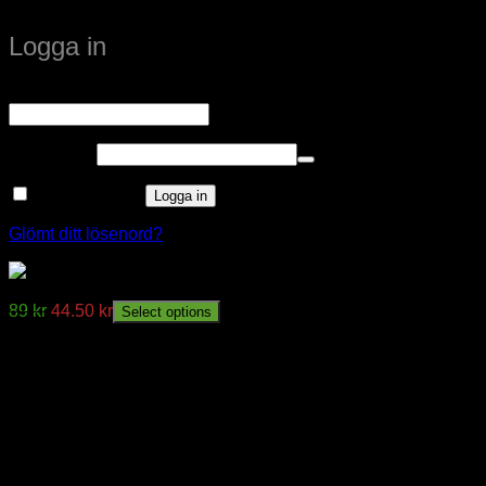
Logga in
Obligatoriskt
Användarnamn eller e-postadress
*
Obligatoriskt
Lösenord
*
Kom ihåg mig
Logga in
Glömt ditt lösenord?
SLADDSTÄLL E27 COLOR
89
kr
44.50
kr
Select options
window.klarnaAsyncCallback = function () {
window.Klarna.Payments.Buttons.init({ client_id:
"klarna_live_client_M1gtQTRXKW1JOWhON0d0MWNY
}).load( { container: "#container", theme: "default", shape:
"default", on_click: (authorize) => { // Here you should invoke
authorize with the order payload. authorize( {
collect_shipping_address: true }, payload, // order payload
(result) => { // The result, if successful contains the