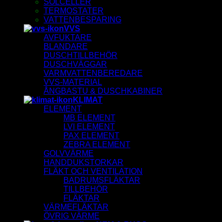
SOLCELLER
TERMOSTATER
VATTENBESPARING
VVS
AVFUKTARE
BLANDARE
DUSCHTILLBEHÖR
DUSCHVÄGGAR
VARMVATTENBEREDARE
VVS-MATERIAL
ÅNGBASTU & DUSCHKABINER
KLIMAT
ELEMENT
MB ELEMENT
LVI ELEMENT
PAX ELEMENT
ZEBRA ELEMENT
GOLVVÄRME
HANDDUKSTORKAR
FLÄKT OCH VENTILATION
BADRUMSFLÄKTAR
TILLBEHÖR
FLÄKTAR
VÄRMEFLÄKTAR
ÖVRIG VÄRME