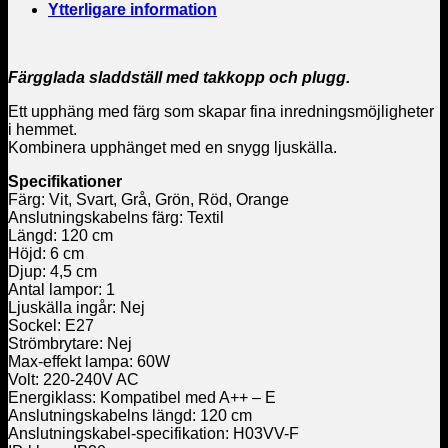
Ytterligare information
Färgglada sladdställ med takkopp och plugg.
Ett upphäng med färg som skapar fina inredningsmöjligheter
i hemmet.
Kombinera upphänget med en snygg ljuskälla.
Specifikationer
Färg: Vit, Svart, Grå, Grön, Röd, Orange
Anslutningskabelns färg: Textil
Längd: 120 cm
Höjd: 6 cm
Djup: 4,5 cm
Antal lampor: 1
Ljuskälla ingår: Nej
Sockel: E27
Strömbrytare: Nej
Max-effekt lampa: 60W
Volt: 220-240V AC
Energiklass: Kompatibel med A++ – E
Anslutningskabelns längd: 120 cm
Anslutningskabel-specifikation: H03VV-F