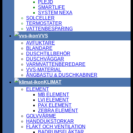
PLEJD
SMARTLIFE
SYSTEM NEXA
SOLCELLER
TERMOSTATER
VATTENBESPARING
VVS
AVFUKTARE
BLANDARE
DUSCHTILLBEHÖR
DUSCHVÄGGAR
VARMVATTENBEREDARE
VVS-MATERIAL
ÅNGBASTU & DUSCHKABINER
KLIMAT
ELEMENT
MB ELEMENT
LVI ELEMENT
PAX ELEMENT
ZEBRA ELEMENT
GOLVVÄRME
HANDDUKSTORKAR
FLÄKT OCH VENTILATION
BADRUMSFLÄKTAR