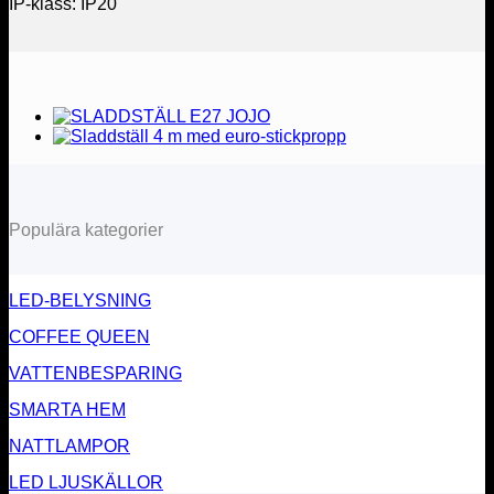
IP-klass: IP20
Populära kategorier
LED-BELYSNING
COFFEE QUEEN
VATTENBESPARING
SMARTA HEM
NATTLAMPOR
LED LJUSKÄLLOR