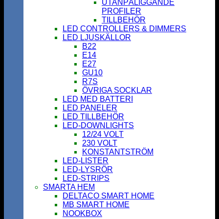
UTANPÅLIGGANDE
PROFILER
TILLBEHÖR
LED CONTROLLERS & DIMMERS
LED LJUSKÄLLOR
B22
E14
E27
GU10
R7S
ÖVRIGA SOCKLAR
LED MED BATTERI
LED PANELER
LED TILLBEHÖR
LED-DOWNLIGHTS
12/24 VOLT
230 VOLT
KONSTANTSTRÖM
LED-LISTER
LED-LYSRÖR
LED-STRIPS
SMARTA HEM
DELTACO SMART HOME
MB SMART HOME
NOOKBOX