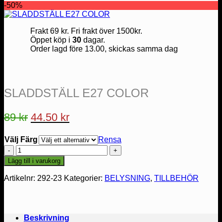
-50%
Frakt 69 kr. Fri frakt över 1500kr.
Öppet köp i
30
dagar.
Order lagd före 13.00, skickas samma dag
SLADDSTÄLL E27 COLOR
89
kr
44.50
kr
Välj Färg
Rensa
SLADDSTÄLL
E27
Lägg till i varukorg
COLOR
mängd
Artikelnr:
292-23
Kategorier:
BELYSNING
,
TILLBEHÖR
Beskrivning