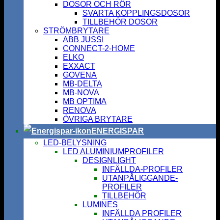
DOSOR OCH RÖR
SVARTA KOPPLINGSDOSOR
TILLBEHÖR DOSOR
STRÖMBRYTARE
ABB JUSSI
CONNECT-2-HOME
ELKO
EXXACT
GOVENA
MB-DELTA
MB-NOVA
MB OPTIMA
RENOVA
ÖVRIGA BRYTARE
ENERGISPAR
LED-BELYSNING
LED ALUMINIUMPROFILER
DESIGNLIGHT
INFÄLLDA-PROFILER
UTANPÅLIGGANDE-
PROFILER
TILLBEHÖR
LUMINES
INFÄLLDA PROFILER