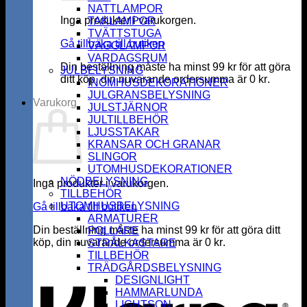
NATTLAMPOR
Inga produkter i varukorgen.
TAKLAMPOR
TVÄTTSTUGA
Gå tillbaka till butiken
VÄGGLAMPOR
VARDAGSRUM
Din beställning måste ha minst
99
kr
för att göra
JULBELYSNING
ditt köp, din nuvarande ordersumma är
0
kr
.
INOMHUSDEKORATIONER
JULGRANSBELYSNING
Varukorg
JULSTJÄRNOR
JULTILLBEHÖR
LJUSSTAKAR
KRANSAR OCH GRANAR
SLINGOR
UTOMHUSDEKORATIONER
NÖDBELYSNING
Inga produkter i varukorgen.
TILLBEHÖR
UTOMHUSBELYSNING
Gå tillbaka till butiken
ARMATURER
Din beställning måste ha minst
99
kr
för att göra ditt
POLLARE
köp, din nuvarande ordersumma är
0
kr
.
STRÅLKASTARE
K
TILLBEHÖR
TRÄDGÅRDSBELYSNING
DESIGNLIGHT
HAMMARLUNDA
LIGHTSON