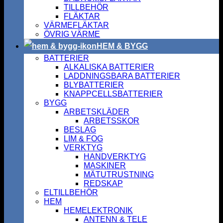
TILLBEHÖR
FLÄKTAR
VÄRMEFLÄKTAR
ÖVRIG VÄRME
HEM & BYGG
BATTERIER
ALKALISKA BATTERIER
LADDNINGSBARA BATTERIER
BLYBATTERIER
KNAPPCELLSBATTERIER
BYGG
ARBETSKLÄDER
ARBETSSKOR
BESLAG
LIM & FOG
VERKTYG
HANDVERKTYG
MASKINER
MÄTUTRUSTNING
REDSKAP
ELTILLBEHÖR
HEM
HEMELEKTRONIK
ANTENN & TELE