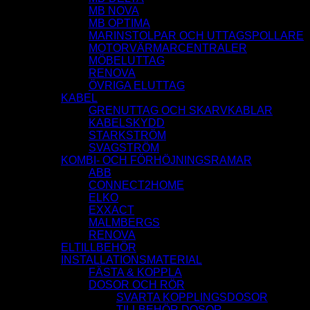
MB NOVA
MB OPTIMA
MARINSTOLPAR OCH UTTAGSPOLLARE
MOTORVÄRMARCENTRALER
MÖBELUTTAG
RENOVA
ÖVRIGA ELUTTAG
KABEL
GRENUTTAG OCH SKARVKABLAR
KABELSKYDD
STARKSTRÖM
SVAGSTRÖM
KOMBI- OCH FÖRHÖJNINGSRAMAR
ABB
CONNECT2HOME
ELKO
EXXACT
MALMBERGS
RENOVA
ELTILLBEHÖR
INSTALLATIONSMATERIAL
FÄSTA & KOPPLA
DOSOR OCH RÖR
SVARTA KOPPLINGSDOSOR
TILLBEHÖR DOSOR