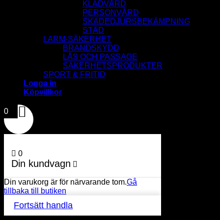
KLÄDVÅRD
PERSONVÅRD
SKADEDJURSBEKÄMPNING
STÄD
LARM-SÄKERHET
BRANDSKYDD
LÅS OCH PASSAGE
SÄKERHETSPRODUKTER
SPORT & FRITID
Logga in
Köpvillkor
0
0
Din kundvagn
Din varukorg är för närvarande tom.
Gå
tillbaka till butiken
Fortsätt handla