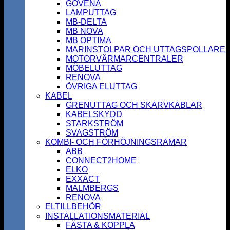
GOVENA
LAMPUTTAG
MB-DELTA
MB NOVA
MB OPTIMA
MARINSTOLPAR OCH UTTAGSPOLLARE
MOTORVÄRMARCENTRALER
MÖBELUTTAG
RENOVA
ÖVRIGA ELUTTAG
KABEL
GRENUTTAG OCH SKARVKABLAR
KABELSKYDD
STARKSTRÖM
SVAGSTRÖM
KOMBI- OCH FÖRHÖJNINGSRAMAR
ABB
CONNECT2HOME
ELKO
EXXACT
MALMBERGS
RENOVA
ELTILLBEHÖR
INSTALLATIONSMATERIAL
FÄSTA & KOPPLA