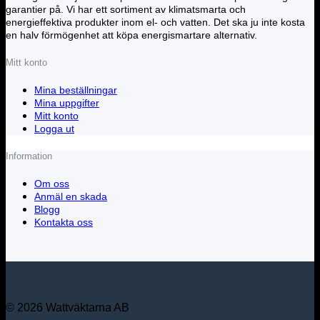
garantier på. Vi har ett sortiment av klimatsmarta och
energieffektiva produkter inom el- och vatten. Det ska ju inte kosta
en halv förmögenhet att köpa energismartare alternativ.
Mitt konto
Mina beställningar
Mina uppgifter
Mitt konto
Logga ut
Information
Om oss
Anmäl en skada
Blogg
Kontakta oss
© 2026 Wattväktarna AB