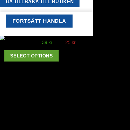
GÅ TILLBAKA TILL BUTIKEN
FORTSÄTT HANDLA
Från:
39
kr
Från:
25
kr
SELECT OPTIONS
window.klarnaAsyncCallback = function () {
window.Klarna.Payments.Buttons.init({ client_id:
"klarna_live_client_M1gtQTRXKW1JOWhON0d0MWNYI
}).load( { container: "#container", theme: "default", shape:
"default", on_click: (authorize) => { // Here you should invoke
authorize with the order payload. authorize( {
collect_shipping_address: true }, payload, // order payload
(result) => { // The result, if successful contains the
authorization_token }, ); }, }, function load_callback(loadResult)