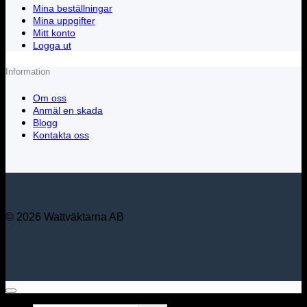
Mina beställningar
Mina uppgifter
Mitt konto
Logga ut
Information
Om oss
Anmäl en skada
Blogg
Kontakta oss
© 2026 Wattväktarna AB