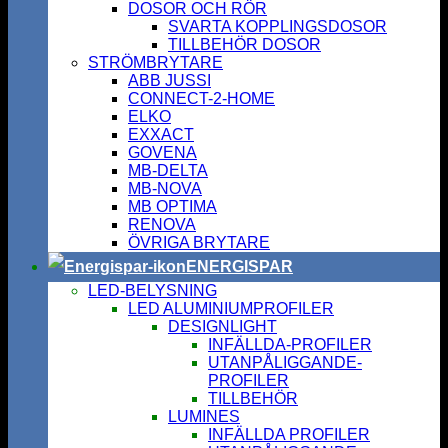
DOSOR OCH RÖR
SVARTA KOPPLINGSDOSOR
TILLBEHÖR DOSOR
STRÖMBRYTARE
ABB JUSSI
CONNECT-2-HOME
ELKO
EXXACT
GOVENA
MB-DELTA
MB-NOVA
MB OPTIMA
RENOVA
ÖVRIGA BRYTARE
ENERGISPAR
LED-BELYSNING
LED ALUMINIUMPROFILER
DESIGNLIGHT
INFÄLLDA-PROFILER
UTANPÅLIGGANDE-
PROFILER
TILLBEHÖR
LUMINES
INFÄLLDA PROFILER