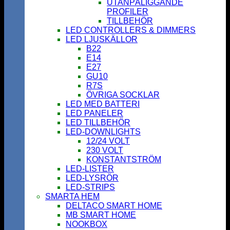
UTANPÅLIGGANDE
PROFILER
TILLBEHÖR
LED CONTROLLERS & DIMMERS
LED LJUSKÄLLOR
B22
E14
E27
GU10
R7S
ÖVRIGA SOCKLAR
LED MED BATTERI
LED PANELER
LED TILLBEHÖR
LED-DOWNLIGHTS
12/24 VOLT
230 VOLT
KONSTANTSTRÖM
LED-LISTER
LED-LYSRÖR
LED-STRIPS
SMARTA HEM
DELTACO SMART HOME
MB SMART HOME
NOOKBOX