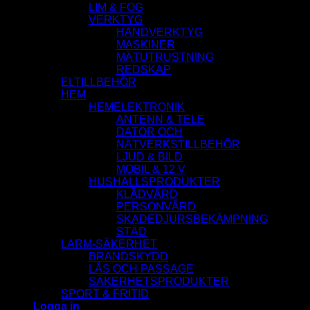
LIM & FOG
VERKTYG
HANDVERKTYG
MASKINER
MÄTUTRUSTNING
REDSKAP
ELTILLBEHÖR
HEM
HEMELEKTRONIK
ANTENN & TELE
DATOR OCH
NÄTVERKSTILLBEHÖR
LJUD & BILD
MOBIL & 12 V
HUSHALLSPRODUKTER
KLÄDVÅRD
PERSONVÅRD
SKADEDJURSBEKÄMPNING
STÄD
LARM-SÄKERHET
BRANDSKYDD
LÅS OCH PASSAGE
SÄKERHETSPRODUKTER
SPORT & FRITID
Logga in