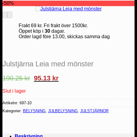
-50%
Frakt 69 kr. Fri frakt över 1500kr.
Öppet köp i
30
dagar.
Order lagd före 13.00, skickas samma dag
Julstjärna Leia med mönster
Det
Det
190.25
kr
95.13
kr
ursprungliga
nuvarande
priset
priset
Slut i lager
var:
är:
Artikelnr:
697-10
190.25 kr.
95.13 kr.
Kategorier:
BELYSNING
,
JULBELYSNING
,
JULSTJÄRNOR
Beskrivning