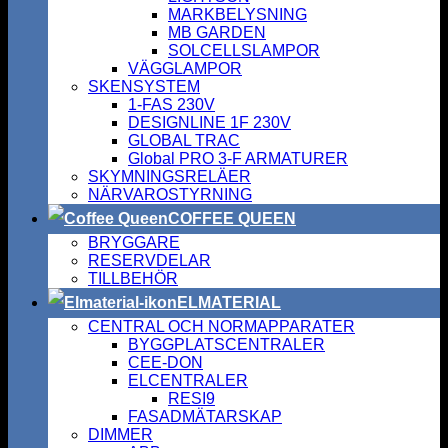
MARKBELYSNING
MB GARDEN
SOLCELLSLAMPOR
VÄGGLAMPOR
SKENSYSTEM
1-FAS 230V
DESIGNLINE 1F 230V
GLOBAL TRAC
Global PRO 3-F ARMATURER
SKYMNINGSRELÄER
NÄRVAROSTYRNING
COFFEE QUEEN
BRYGGARE
RESERVDELAR
TILLBEHÖR
ELMATERIAL
CENTRAL OCH NORMAPPARATER
BYGGPLATSCENTRALER
CEE-DON
ELCENTRALER
RESI9
FASADMÄTARSKAP
DIMMER