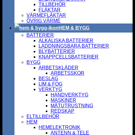
TILLBEHÖR
FLÄKTAR
VÄRMEFLÄKTAR
ÖVRIG VÄRME
HEM & BYGG
BATTERIER
ALKALISKA BATTERIER
LADDNINGSBARA BATTERIER
BLYBATTERIER
KNAPPCELLSBATTERIER
BYGG
ARBETSKLÄDER
ARBETSSKOR
BESLAG
LIM & FOG
VERKTYG
HANDVERKTYG
MASKINER
MÄTUTRUSTNING
REDSKAP
ELTILLBEHÖR
HEM
HEMELEKTRONIK
ANTENN & TELE