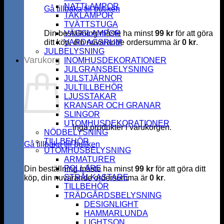
NATTLAMPOR
Gå tillbaka till butiken
TAKLAMPOR
TVÄTTSTUGA
Din beställning måste ha minst
VÄGGLAMPOR
99
kr
för att göra
ditt köp, din nuvarande ordersumma är
VARDAGSRUM
0
kr
.
JULBELYSNING
Varukorg
INOMHUSDEKORATIONER
JULGRANSBELYSNING
JULSTJÄRNOR
JULTILLBEHÖR
LJUSSTAKAR
KRANSAR OCH GRANAR
SLINGOR
UTOMHUSDEKORATIONER
Inga produkter i varukorgen.
NÖDBELYSNING
TILLBEHÖR
Gå tillbaka till butiken
UTOMHUSBELYSNING
ARMATURER
POLLARE
Din beställning måste ha minst
99
kr
för att göra ditt
STRÅLKASTARE
köp, din nuvarande ordersumma är
0
kr
.
TILLBEHÖR
TRÄDGÅRDSBELYSNING
DESIGNLIGHT
HAMMARLUNDA
LIGHTSON