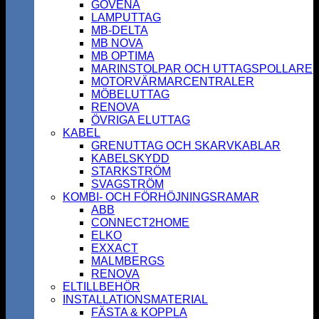
GOVENA
LAMPUTTAG
MB-DELTA
MB NOVA
MB OPTIMA
MARINSTOLPAR OCH UTTAGSPOLLARE
MOTORVÄRMARCENTRALER
MÖBELUTTAG
RENOVA
ÖVRIGA ELUTTAG
KABEL
GRENUTTAG OCH SKARVKABLAR
KABELSKYDD
STARKSTRÖM
SVAGSTRÖM
KOMBI- OCH FÖRHÖJNINGSRAMAR
ABB
CONNECT2HOME
ELKO
EXXACT
MALMBERGS
RENOVA
ELTILLBEHÖR
INSTALLATIONSMATERIAL
FÄSTA & KOPPLA