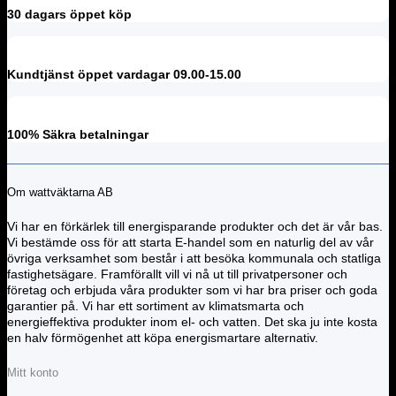
30 dagars öppet köp
Kundtjänst öppet vardagar 09.00-15.00
100% Säkra betalningar
Om wattväktarna AB
Vi har en förkärlek till energisparande produkter och det är vår bas.
Vi bestämde oss för att starta E-handel som en naturlig del av vår
övriga verksamhet som består i att besöka kommunala och statliga
fastighetsägare. Framförallt vill vi nå ut till privatpersoner och
företag och erbjuda våra produkter som vi har bra priser och goda
garantier på. Vi har ett sortiment av klimatsmarta och
energieffektiva produkter inom el- och vatten. Det ska ju inte kosta
en halv förmögenhet att köpa energismartare alternativ.
Mitt konto