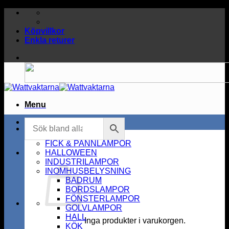
Skip
to
content
Köpvillkor
Enkla returer
Menu
BELYSNING
FEST & PARTAJ
FICK & PANNLAMPOR
HALLOWEEN
INDUSTRILAMPOR
INOMHUSBELYSNING
BADRUM
BORDSLAMPOR
FÖNSTERLAMPOR
GOLVLAMPOR
HALL
Inga produkter i varukorgen.
KÖK