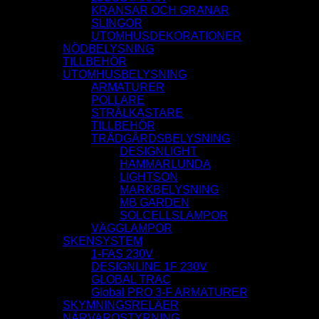
KRANSAR OCH GRANAR
SLINGOR
UTOMHUSDEKORATIONER
NÖDBELYSNING
TILLBEHÖR
UTOMHUSBELYSNING
ARMATURER
POLLARE
STRÅLKASTARE
TILLBEHÖR
TRÄDGÅRDSBELYSNING
DESIGNLIGHT
HAMMARLUNDA
LIGHTSON
MARKBELYSNING
MB GARDEN
SOLCELLSLAMPOR
VÄGGLAMPOR
SKENSYSTEM
1-FAS 230V
DESIGNLINE 1F 230V
GLOBAL TRAC
Global PRO 3-F ARMATURER
SKYMNINGSRELÄER
NÄRVAROSTYRNING