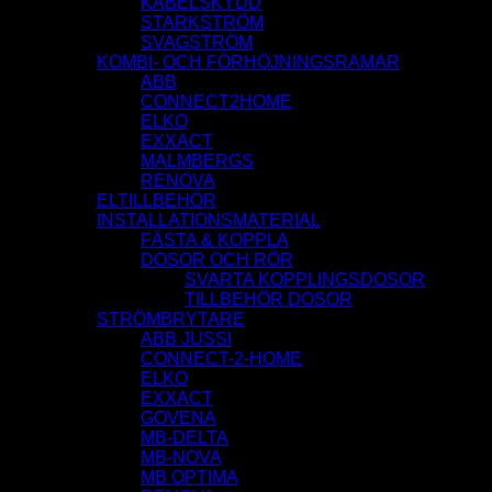
KABELSKYDD
STARKSTRÖM
SVAGSTRÖM
KOMBI- OCH FÖRHÖJNINGSRAMAR
ABB
CONNECT2HOME
ELKO
EXXACT
MALMBERGS
RENOVA
ELTILLBEHÖR
INSTALLATIONSMATERIAL
FÄSTA & KOPPLA
DOSOR OCH RÖR
SVARTA KOPPLINGSDOSOR
TILLBEHÖR DOSOR
STRÖMBRYTARE
ABB JUSSI
CONNECT-2-HOME
ELKO
EXXACT
GOVENA
MB-DELTA
MB-NOVA
MB OPTIMA