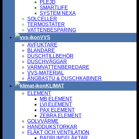
PLEJD
SMARTLIFE
SYSTEM NEXA
SOLCELLER
TERMOSTATER
VATTENBESPARING
VVS
AVFUKTARE
BLANDARE
DUSCHTILLBEHÖR
DUSCHVÄGGAR
VARMVATTENBEREDARE
VVS-MATERIAL
ÅNGBASTU & DUSCHKABINER
KLIMAT
ELEMENT
MB ELEMENT
LVI ELEMENT
PAX ELEMENT
ZEBRA ELEMENT
GOLVVÄRME
HANDDUKSTORKAR
FLÄKT OCH VENTILATION
BADRUMSFLÄKTAR