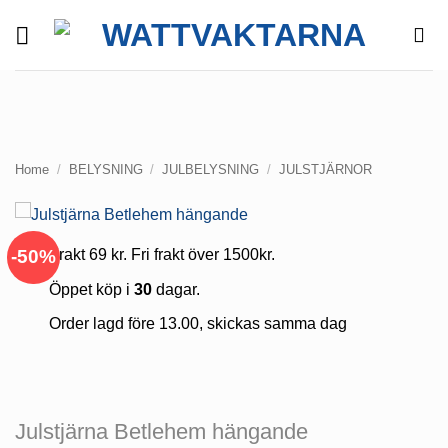
Skip
to
content
Home
/
BELYSNING
/
JULBELYSNING
/
JULSTJÄRNOR
-50%
Frakt 69 kr. Fri frakt över 1500kr.
Öppet köp i
30
dagar.
Order lagd före 13.00, skickas samma dag
Julstjärna Betlehem hängande