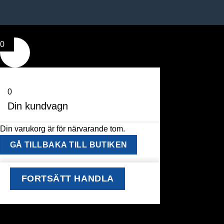
0
0
Din kundvagn
Din varukorg är för närvarande tom.
GÅ TILLBAKA TILL BUTIKEN
FORTSÄTT HANDLA
window.klarnaAsyncCallback = function () {
window.Klarna.Payments.Buttons.init({ client_id: