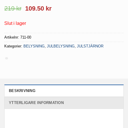
Det
Det
219
kr
109.50
kr
ursprungliga
nuvarande
priset
priset
Slut i lager
var:
är:
219 kr.
109.50 kr.
Artikelnr:
711-00
Kategorier:
BELYSNING
,
JULBELYSNING
,
JULSTJÄRNOR
BESKRIVNING
YTTERLIGARE INFORMATION