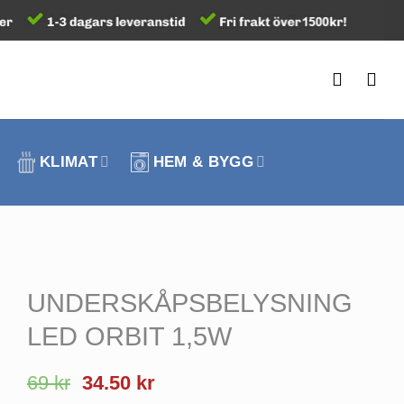
KLIMAT
HEM & BYGG
UNDERSKÅPSBELYSNING
LED ORBIT 1,5W
Det
Det
69
kr
34.50
kr
ursprungliga
nuvarande