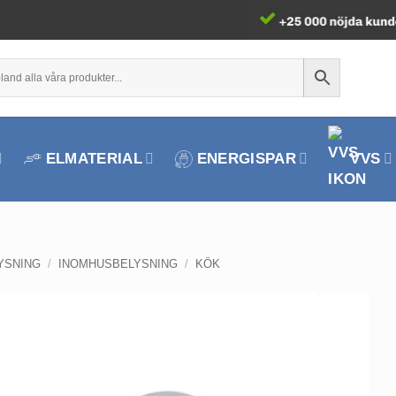
ELMATERIAL
ENERGISPAR
VVS
YSNING
/
INOMHUSBELYSNING
/
KÖK