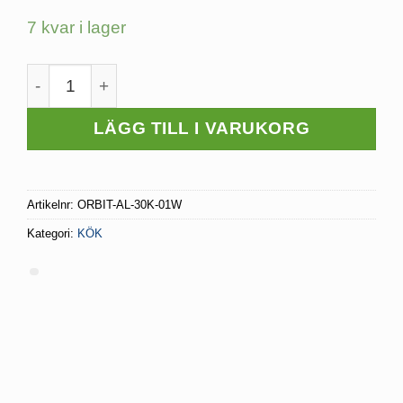
priset
priset
7 kvar i lager
var:
är:
69 kr.
34.50 kr.
UNDERSKÅPSBELYSNING LED ORBIT 1,5W mängd
LÄGG TILL I VARUKORG
Artikelnr:
ORBIT-AL-30K-01W
Kategori:
KÖK