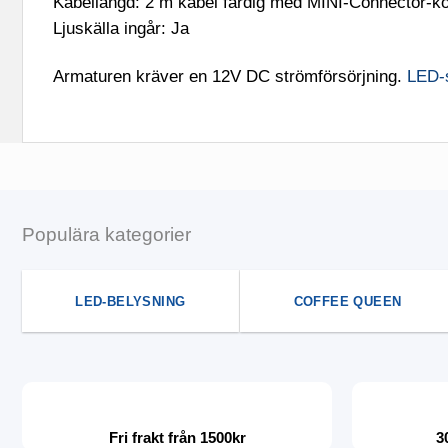
Kabellängd: 2 m kabel färdig med MINI-Connector-ko
Ljuskälla ingår: Ja
Armaturen kräver en 12V DC strömförsörjning.
LED-s
Populära kategorier
LED-BELYSNING
COFFEE QUEEN
Fri frakt från 1500kr
3