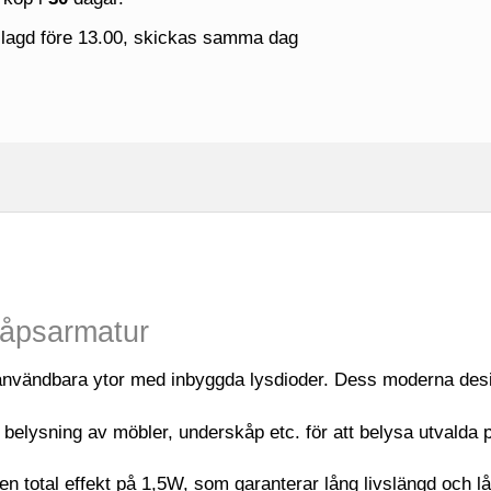
 lagd före 13.00, skickas samma dag
åpsarmatur
användbara ytor med inbyggda lysdioder. Dess moderna design 
elysning av möbler, underskåp etc. för att belysa utvalda p
n total effekt på 1,5W, som garanterar lång livslängd och l