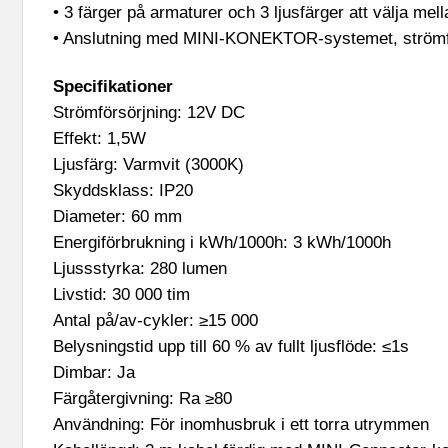
• 3 färger på armaturer och 3 ljusfärger att välja mell
• Anslutning med MINI-KONEKTOR-systemet, strömför
Specifikationer
Strömförsörjning: 12V DC
Effekt: 1,5W
Ljusfärg: Varmvit (3000K)
Skyddsklass: IP20
Diameter: 60 mm
Energiförbrukning i kWh/1000h: 3 kWh/1000h
Ljussstyrka: 280 lumen
Livstid: 30 000 tim
Antal på/av-cykler: ≥15 000
Belysningstid upp till 60 % av fullt ljusflöde: ≤1s
Dimbar: Ja
Färgåtergivning: Ra ≥80
Användning: För inomhusbruk i ett torra utrymmen