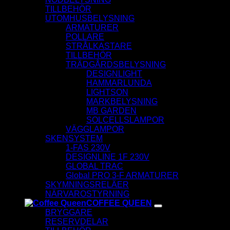
TILLBEHÖR
UTOMHUSBELYSNING
ARMATURER
POLLARE
STRÅLKASTARE
TILLBEHÖR
TRÄDGÅRDSBELYSNING
DESIGNLIGHT
HAMMARLUNDA
LIGHTSON
MARKBELYSNING
MB GARDEN
SOLCELLSLAMPOR
VÄGGLAMPOR
SKENSYSTEM
1-FAS 230V
DESIGNLINE 1F 230V
GLOBAL TRAC
Global PRO 3-F ARMATURER
SKYMNINGSRELÄER
NÄRVAROSTYRNING
COFFEE QUEEN
BRYGGARE
RESERVDELAR