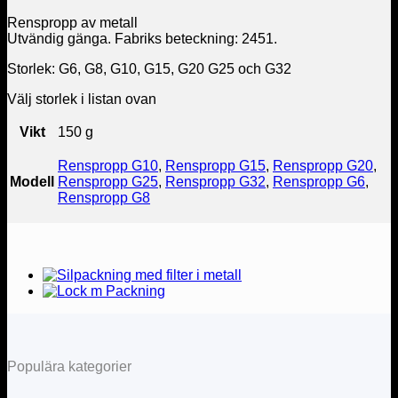
Renspropp av metall
Utvändig gänga. Fabriks beteckning: 2451.
Storlek: G6, G8, G10, G15, G20 G25 och G32
Välj storlek i listan ovan
Vikt
150 g
Renspropp G10
,
Renspropp G15
,
Renspropp G20
,
Modell
Renspropp G25
,
Renspropp G32
,
Renspropp G6
,
Renspropp G8
Populära kategorier