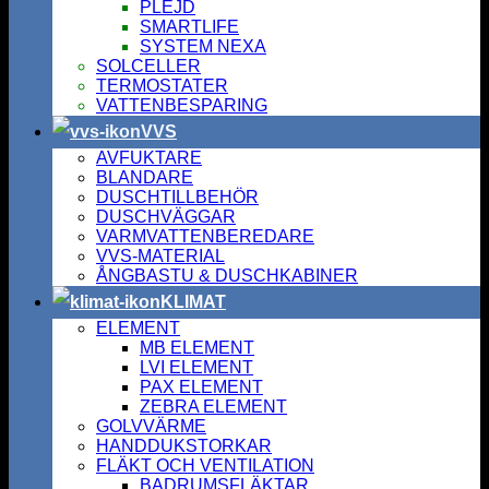
PLEJD
SMARTLIFE
SYSTEM NEXA
SOLCELLER
TERMOSTATER
VATTENBESPARING
VVS
AVFUKTARE
BLANDARE
DUSCHTILLBEHÖR
DUSCHVÄGGAR
VARMVATTENBEREDARE
VVS-MATERIAL
ÅNGBASTU & DUSCHKABINER
KLIMAT
ELEMENT
MB ELEMENT
LVI ELEMENT
PAX ELEMENT
ZEBRA ELEMENT
GOLVVÄRME
HANDDUKSTORKAR
FLÄKT OCH VENTILATION
BADRUMSFLÄKTAR