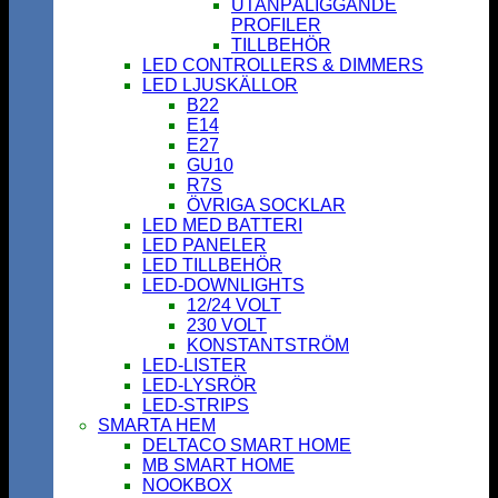
UTANPÅLIGGANDE
PROFILER
TILLBEHÖR
LED CONTROLLERS & DIMMERS
LED LJUSKÄLLOR
B22
E14
E27
GU10
R7S
ÖVRIGA SOCKLAR
LED MED BATTERI
LED PANELER
LED TILLBEHÖR
LED-DOWNLIGHTS
12/24 VOLT
230 VOLT
KONSTANTSTRÖM
LED-LISTER
LED-LYSRÖR
LED-STRIPS
SMARTA HEM
DELTACO SMART HOME
MB SMART HOME
NOOKBOX