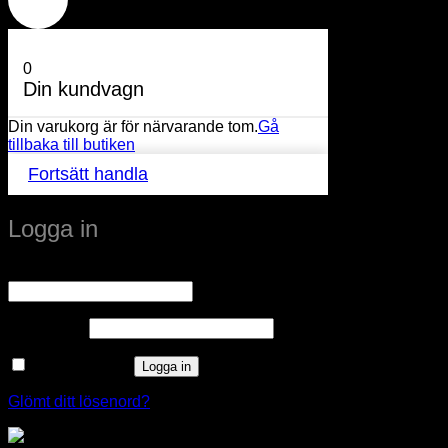
0
Din kundvagn
Din varukorg är för närvarande tom.
Gå
tillbaka till butiken
Fortsätt handla
Logga in
Obligatoriskt
Användarnamn eller e-postadress
*
Obligatoriskt
Lösenord
*
Kom ihåg mig
Logga in
Glömt ditt lösenord?