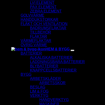
LVI ELEMENT
PAX ELEMENT
ZEBRA ELEMENT
GOLVVÄRME
HANDDUKSTORKAR
FLÄKT OCH VENTILATION
BADRUMSFLÄKTAR
TILLBEHÖR
FLÄKTAR
VÄRMEFLÄKTAR
ÖVRIG VÄRME
HEM & BYGG
BATTERIER
ALKALISKA BATTERIER
LADDNINGSBARA BATTERIER
BLYBATTERIER
KNAPPCELLSBATTERIER
BYGG
ARBETSKLÄDER
ARBETSSKOR
BESLAG
LIM & FOG
VERKTYG
HANDVERKTYG
MASKINER