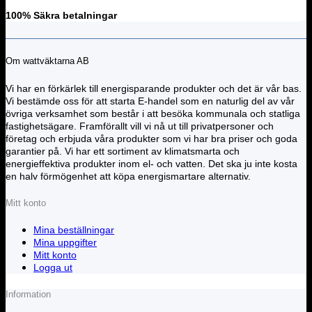
100% Säkra betalningar
Om wattväktarna AB
Vi har en förkärlek till energisparande produkter och det är vår bas.
Vi bestämde oss för att starta E-handel som en naturlig del av vår
övriga verksamhet som består i att besöka kommunala och statliga
fastighetsägare. Framförallt vill vi nå ut till privatpersoner och
företag och erbjuda våra produkter som vi har bra priser och goda
garantier på. Vi har ett sortiment av klimatsmarta och
energieffektiva produkter inom el- och vatten. Det ska ju inte kosta
en halv förmögenhet att köpa energismartare alternativ.
Mitt konto
Mina beställningar
Mina uppgifter
Mitt konto
Logga ut
Information