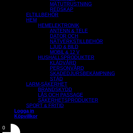
MÄTUTRUSTNING
REDSKAP
ELTILLBEHÖR
HEM
HEMELEKTRONIK
ANTENN & TELE
DATOR OCH
NÄTVERKSTILLBEHÖR
LJUD & BILD
MOBIL & 12 V
HUSHALLSPRODUKTER
KLÄDVÅRD
PERSONVÅRD
SKADEDJURSBEKÄMPNING
STÄD
LARM-SÄKERHET
BRANDSKYDD
LÅS OCH PASSAGE
SÄKERHETSPRODUKTER
SPORT & FRITID
Logga in
Köpvillkor
0