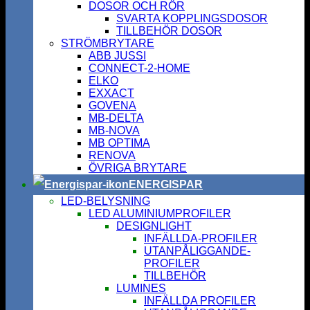
DOSOR OCH RÖR
SVARTA KOPPLINGSDOSOR
TILLBEHÖR DOSOR
STRÖMBRYTARE
ABB JUSSI
CONNECT-2-HOME
ELKO
EXXACT
GOVENA
MB-DELTA
MB-NOVA
MB OPTIMA
RENOVA
ÖVRIGA BRYTARE
ENERGISPAR
LED-BELYSNING
LED ALUMINIUMPROFILER
DESIGNLIGHT
INFÄLLDA-PROFILER
UTANPÅLIGGANDE-
PROFILER
TILLBEHÖR
LUMINES
INFÄLLDA PROFILER