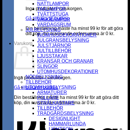
NATTLAMPOR
Inga produkter i varukorgen.
TAKLAMPOR
TVÄTTSTUGA
Gå tillbaka till butiken
VÄGGLAMPOR
VARDAGSRUM
Din beställning måste ha minst
99
kr
för att göra
JULBELYSNING
ditt köp, din nuvarande ordersumma är
0
kr
.
INOMHUSDEKORATIONER
JULGRANSBELYSNING
Varukorg
JULSTJÄRNOR
JULTILLBEHÖR
LJUSSTAKAR
KRANSAR OCH GRANAR
SLINGOR
UTOMHUSDEKORATIONER
NÖDBELYSNING
Inga produkter i varukorgen.
TILLBEHÖR
UTOMHUSBELYSNING
Gå tillbaka till butiken
ARMATURER
Din beställning måste ha minst
99
kr
för att göra ditt
POLLARE
köp, din nuvarande ordersumma är
0
kr
.
STRÅLKASTARE
K
TILLBEHÖR
TRÄDGÅRDSBELYSNING
DESIGNLIGHT
HAMMARLUNDA
LIGHTSON