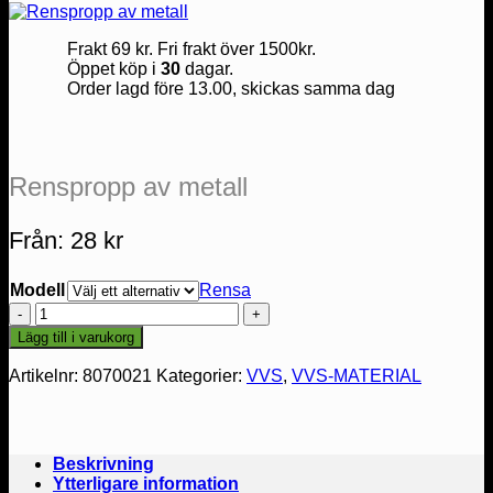
Frakt 69 kr. Fri frakt över 1500kr.
Öppet köp i
30
dagar.
Order lagd före 13.00, skickas samma dag
Renspropp av metall
Från:
28
kr
Modell
Rensa
Renspropp
av
Lägg till i varukorg
metall
mängd
Artikelnr:
8070021
Kategorier:
VVS
,
VVS-MATERIAL
Beskrivning
Ytterligare information