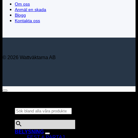
Om oss
Anmäl en skada
Blogg
Kontakta oss
© 2026 Wattväktarna AB
Sök bland alla våra
produkter...
×
BELYSNING
FEST & PARTAJ