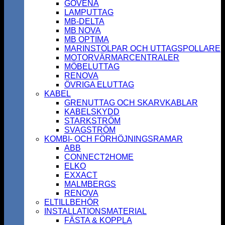
GOVENA
LAMPUTTAG
MB-DELTA
MB NOVA
MB OPTIMA
MARINSTOLPAR OCH UTTAGSPOLLARE
MOTORVÄRMARCENTRALER
MÖBELUTTAG
RENOVA
ÖVRIGA ELUTTAG
KABEL
GRENUTTAG OCH SKARVKABLAR
KABELSKYDD
STARKSTRÖM
SVAGSTRÖM
KOMBI- OCH FÖRHÖJNINGSRAMAR
ABB
CONNECT2HOME
ELKO
EXXACT
MALMBERGS
RENOVA
ELTILLBEHÖR
INSTALLATIONSMATERIAL
FÄSTA & KOPPLA