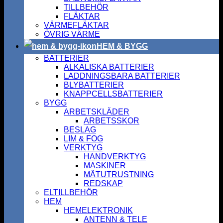
TILLBEHÖR
FLÄKTAR
VÄRMEFLÄKTAR
ÖVRIG VÄRME
HEM & BYGG
BATTERIER
ALKALISKA BATTERIER
LADDNINGSBARA BATTERIER
BLYBATTERIER
KNAPPCELLSBATTERIER
BYGG
ARBETSKLÄDER
ARBETSSKOR
BESLAG
LIM & FOG
VERKTYG
HANDVERKTYG
MASKINER
MÄTUTRUSTNING
REDSKAP
ELTILLBEHÖR
HEM
HEMELEKTRONIK
ANTENN & TELE