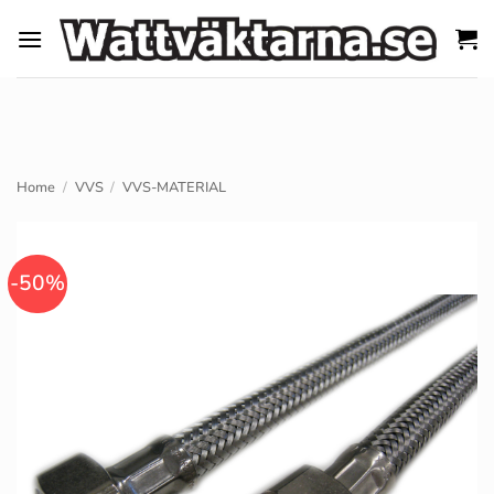
Skip
to
content
Home
/
VVS
/
VVS-MATERIAL
-50%