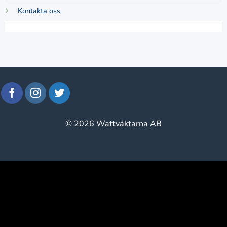
Kontakta oss
© 2026 Wattväktarna AB
window.klarnaAsyncCallback = function () {
window.Klarna.Payments.Buttons.init({ client_id:
"klarna_live_client_M1gtQTRXKW1JOWhON0d0MWNY
}).load( { container: "#container", theme: "default", shape: