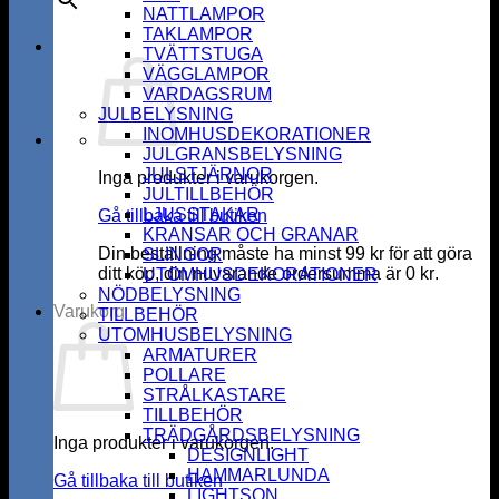
NATTLAMPOR
TAKLAMPOR
TVÄTTSTUGA
VÄGGLAMPOR
VARDAGSRUM
JULBELYSNING
INOMHUSDEKORATIONER
JULGRANSBELYSNING
JULSTJÄRNOR
Inga produkter i varukorgen.
JULTILLBEHÖR
LJUSSTAKAR
Gå tillbaka till butiken
KRANSAR OCH GRANAR
Din beställning måste ha minst
99
kr
för att göra
SLINGOR
ditt köp, din nuvarande ordersumma är
0
kr
.
UTOMHUSDEKORATIONER
NÖDBELYSNING
Varukorg
TILLBEHÖR
UTOMHUSBELYSNING
ARMATURER
POLLARE
STRÅLKASTARE
TILLBEHÖR
TRÄDGÅRDSBELYSNING
Inga produkter i varukorgen.
DESIGNLIGHT
HAMMARLUNDA
Gå tillbaka till butiken
LIGHTSON