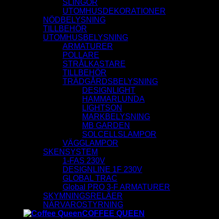
SLINGOR
UTOMHUSDEKORATIONER
NÖDBELYSNING
TILLBEHÖR
UTOMHUSBELYSNING
ARMATURER
POLLARE
STRÅLKASTARE
TILLBEHÖR
TRÄDGÅRDSBELYSNING
DESIGNLIGHT
HAMMARLUNDA
LIGHTSON
MARKBELYSNING
MB GARDEN
SOLCELLSLAMPOR
VÄGGLAMPOR
SKENSYSTEM
1-FAS 230V
DESIGNLINE 1F 230V
GLOBAL TRAC
Global PRO 3-F ARMATURER
SKYMNINGSRELÄER
NÄRVAROSTYRNING
COFFEE QUEEN