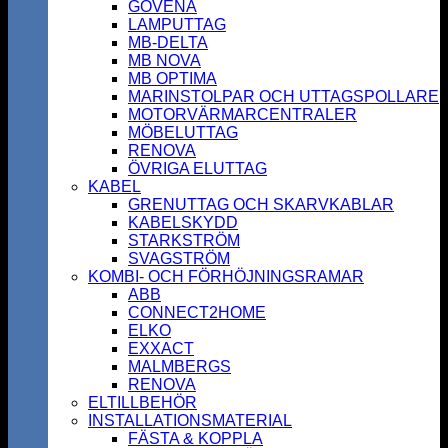
GOVENA
LAMPUTTAG
MB-DELTA
MB NOVA
MB OPTIMA
MARINSTOLPAR OCH UTTAGSPOLLARE
MOTORVÄRMARCENTRALER
MÖBELUTTAG
RENOVA
ÖVRIGA ELUTTAG
KABEL
GRENUTTAG OCH SKARVKABLAR
KABELSKYDD
STARKSTRÖM
SVAGSTRÖM
KOMBI- OCH FÖRHÖJNINGSRAMAR
ABB
CONNECT2HOME
ELKO
EXXACT
MALMBERGS
RENOVA
ELTILLBEHÖR
INSTALLATIONSMATERIAL
FÄSTA & KOPPLA