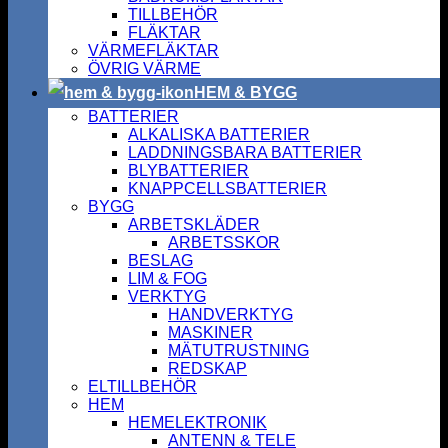
TILLBEHÖR
FLÄKTAR
VÄRMEFLÄKTAR
ÖVRIG VÄRME
HEM & BYGG
BATTERIER
ALKALISKA BATTERIER
LADDNINGSBARA BATTERIER
BLYBATTERIER
KNAPPCELLSBATTERIER
BYGG
ARBETSKLÄDER
ARBETSSKOR
BESLAG
LIM & FOG
VERKTYG
HANDVERKTYG
MASKINER
MÄTUTRUSTNING
REDSKAP
ELTILLBEHÖR
HEM
HEMELEKTRONIK
ANTENN & TELE