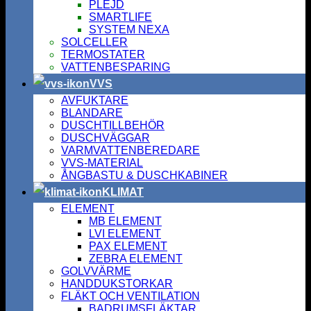
PLEJD
SMARTLIFE
SYSTEM NEXA
SOLCELLER
TERMOSTATER
VATTENBESPARING
VVS
AVFUKTARE
BLANDARE
DUSCHTILLBEHÖR
DUSCHVÄGGAR
VARMVATTENBEREDARE
VVS-MATERIAL
ÅNGBASTU & DUSCHKABINER
KLIMAT
ELEMENT
MB ELEMENT
LVI ELEMENT
PAX ELEMENT
ZEBRA ELEMENT
GOLVVÄRME
HANDDUKSTORKAR
FLÄKT OCH VENTILATION
BADRUMSFLÄKTAR