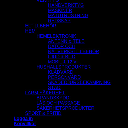
VERKTYG
HANDVERKTYG
MASKINER
MÄTUTRUSTNING
REDSKAP
ELTILLBEHÖR
HEM
HEMELEKTRONIK
ANTENN & TELE
DATOR OCH
NÄTVERKSTILLBEHÖR
LJUD & BILD
MOBIL & 12 V
HUSHALLSPRODUKTER
KLÄDVÅRD
PERSONVÅRD
SKADEDJURSBEKÄMPNING
STÄD
LARM-SÄKERHET
BRANDSKYDD
LÅS OCH PASSAGE
SÄKERHETSPRODUKTER
SPORT & FRITID
Logga in
Köpvillkor