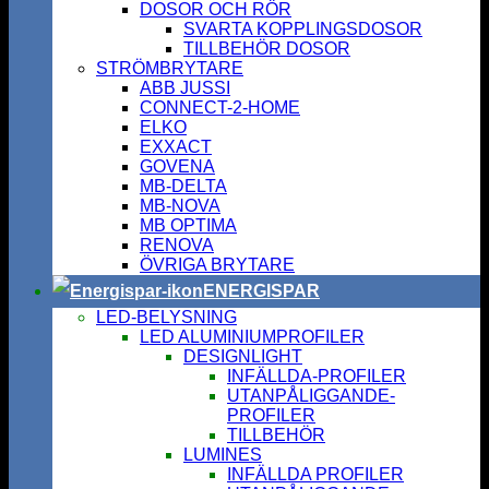
DOSOR OCH RÖR
SVARTA KOPPLINGSDOSOR
TILLBEHÖR DOSOR
STRÖMBRYTARE
ABB JUSSI
CONNECT-2-HOME
ELKO
EXXACT
GOVENA
MB-DELTA
MB-NOVA
MB OPTIMA
RENOVA
ÖVRIGA BRYTARE
ENERGISPAR
LED-BELYSNING
LED ALUMINIUMPROFILER
DESIGNLIGHT
INFÄLLDA-PROFILER
UTANPÅLIGGANDE-
PROFILER
TILLBEHÖR
LUMINES
INFÄLLDA PROFILER