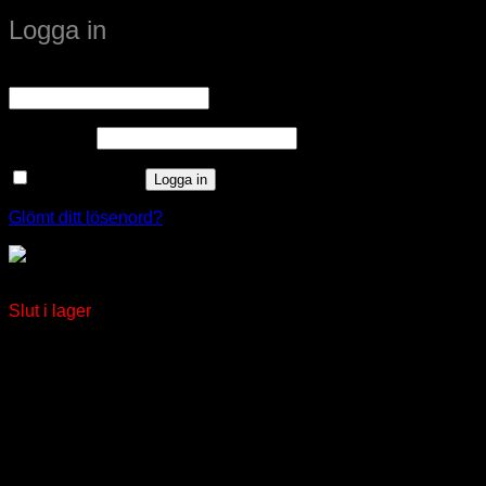
Logga in
Obligatoriskt
Användarnamn eller e-postadress
*
Obligatoriskt
Lösenord
*
Kom ihåg mig
Logga in
Glömt ditt lösenord?
Breddningsprofil Arrow Wall
Slut i lager
window.klarnaAsyncCallback = function () {
window.Klarna.Payments.Buttons.init({ client_id:
"klarna_live_client_M1gtQTRXKW1JOWhON0d0MWNY
}).load( { container: "#container", theme: "default", shape:
"default", on_click: (authorize) => { // Here you should invoke
authorize with the order payload. authorize( {
collect_shipping_address: true }, payload, // order payload
(result) => { // The result, if successful contains the