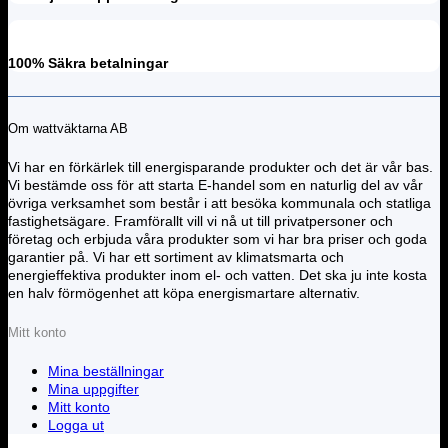
100% Säkra betalningar
Om wattväktarna AB
Vi har en förkärlek till energisparande produkter och det är vår bas.
Vi bestämde oss för att starta E-handel som en naturlig del av vår
övriga verksamhet som består i att besöka kommunala och statliga
fastighetsägare. Framförallt vill vi nå ut till privatpersoner och
företag och erbjuda våra produkter som vi har bra priser och goda
garantier på. Vi har ett sortiment av klimatsmarta och
energieffektiva produkter inom el- och vatten. Det ska ju inte kosta
en halv förmögenhet att köpa energismartare alternativ.
Mitt konto
Mina beställningar
Mina uppgifter
Mitt konto
Logga ut