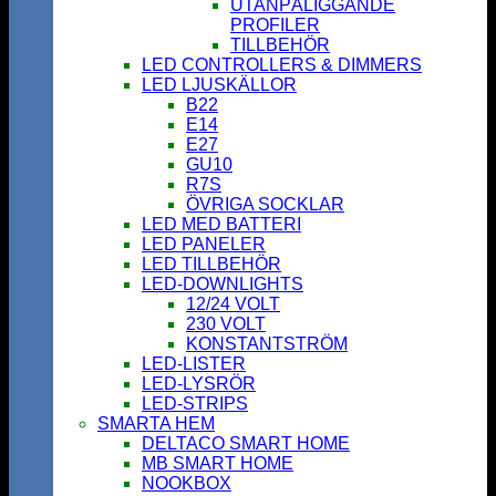
UTANPÅLIGGANDE
PROFILER
TILLBEHÖR
LED CONTROLLERS & DIMMERS
LED LJUSKÄLLOR
B22
E14
E27
GU10
R7S
ÖVRIGA SOCKLAR
LED MED BATTERI
LED PANELER
LED TILLBEHÖR
LED-DOWNLIGHTS
12/24 VOLT
230 VOLT
KONSTANTSTRÖM
LED-LISTER
LED-LYSRÖR
LED-STRIPS
SMARTA HEM
DELTACO SMART HOME
MB SMART HOME
NOOKBOX