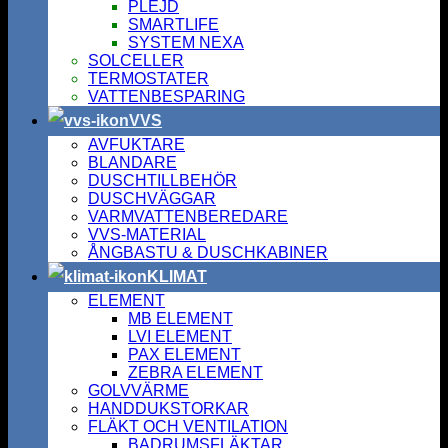
PLEJD
SMARTLIFE
SYSTEM NEXA
SOLCELLER
TERMOSTATER
VATTENBESPARING
VVS
AVFUKTARE
BLANDARE
DUSCHTILLBEHÖR
DUSCHVÄGGAR
VARMVATTENBEREDARE
VVS-MATERIAL
ÅNGBASTU & DUSCHKABINER
KLIMAT
ELEMENT
MB ELEMENT
LVI ELEMENT
PAX ELEMENT
ZEBRA ELEMENT
GOLVVÄRME
HANDDUKSTORKAR
FLÄKT OCH VENTILATION
BADRUMSFLÄKTAR