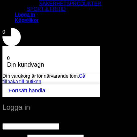
SÄKERHETSPRODUKTER
SPORT & FRITID
Logga in
Köpvillkor
0
0
Din kundvagn
Din varukorg är för närvarande tom.
Gå
tillbaka till butiken
Fortsätt handla
Logga in
Obligatoriskt
Användarnamn eller e-postadress
*
Obligatoriskt