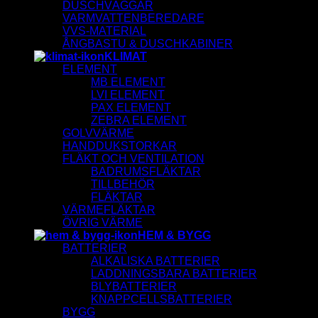
DUSCHVÄGGAR
VARMVATTENBEREDARE
VVS-MATERIAL
ÅNGBASTU & DUSCHKABINER
KLIMAT
ELEMENT
MB ELEMENT
LVI ELEMENT
PAX ELEMENT
ZEBRA ELEMENT
GOLVVÄRME
HANDDUKSTORKAR
FLÄKT OCH VENTILATION
BADRUMSFLÄKTAR
TILLBEHÖR
FLÄKTAR
VÄRMEFLÄKTAR
ÖVRIG VÄRME
HEM & BYGG
BATTERIER
ALKALISKA BATTERIER
LADDNINGSBARA BATTERIER
BLYBATTERIER
KNAPPCELLSBATTERIER
BYGG