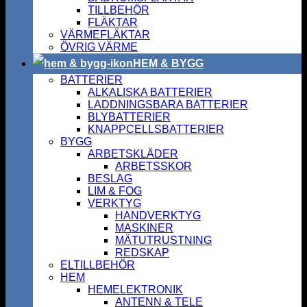
TILLBEHÖR
FLÄKTAR
VÄRMEFLÄKTAR
ÖVRIG VÄRME
HEM & BYGG
BATTERIER
ALKALISKA BATTERIER
LADDNINGSBARA BATTERIER
BLYBATTERIER
KNAPPCELLSBATTERIER
BYGG
ARBETSKLÄDER
ARBETSSKOR
BESLAG
LIM & FOG
VERKTYG
HANDVERKTYG
MASKINER
MÄTUTRUSTNING
REDSKAP
ELTILLBEHÖR
HEM
HEMELEKTRONIK
ANTENN & TELE