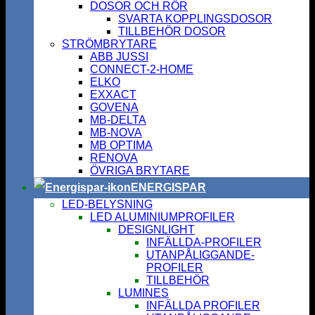
DOSOR OCH RÖR
SVARTA KOPPLINGSDOSOR
TILLBEHÖR DOSOR
STRÖMBRYTARE
ABB JUSSI
CONNECT-2-HOME
ELKO
EXXACT
GOVENA
MB-DELTA
MB-NOVA
MB OPTIMA
RENOVA
ÖVRIGA BRYTARE
ENERGISPAR
LED-BELYSNING
LED ALUMINIUMPROFILER
DESIGNLIGHT
INFÄLLDA-PROFILER
UTANPÅLIGGANDE-
PROFILER
TILLBEHÖR
LUMINES
INFÄLLDA PROFILER