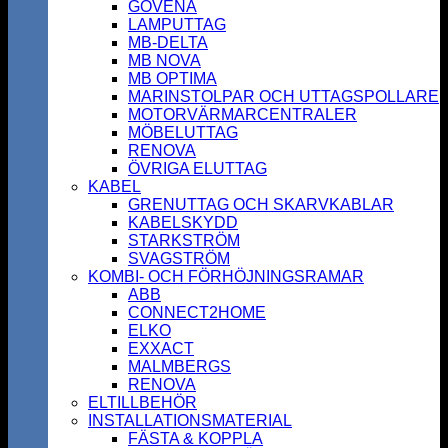
GOVENA
LAMPUTTAG
MB-DELTA
MB NOVA
MB OPTIMA
MARINSTOLPAR OCH UTTAGSPOLLARE
MOTORVÄRMARCENTRALER
MÖBELUTTAG
RENOVA
ÖVRIGA ELUTTAG
KABEL
GRENUTTAG OCH SKARVKABLAR
KABELSKYDD
STARKSTRÖM
SVAGSTRÖM
KOMBI- OCH FÖRHÖJNINGSRAMAR
ABB
CONNECT2HOME
ELKO
EXXACT
MALMBERGS
RENOVA
ELTILLBEHÖR
INSTALLATIONSMATERIAL
FÄSTA & KOPPLA