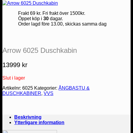
Frakt 69 kr. Fri frakt över 1500kr.
Öppet köp i
30
dagar.
Order lagd före 13.00, skickas samma dag
Arrow 6025 Duschkabin
13999
kr
Slut i lager
Artikelnr:
6025
Kategorier:
ÅNGBASTU &
DUSCHKABINER
,
VVS
Beskrivning
Ytterligare information