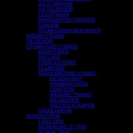
JULSTJÄRNOR
JULTILLBEHÖR
LJUSSTAKAR
KRANSAR OCH GRANAR
SLINGOR
UTOMHUSDEKORATIONER
NÖDBELYSNING
TILLBEHÖR
UTOMHUSBELYSNING
ARMATURER
POLLARE
STRÅLKASTARE
TILLBEHÖR
TRÄDGÅRDSBELYSNING
DESIGNLIGHT
HAMMARLUNDA
LIGHTSON
MARKBELYSNING
MB GARDEN
SOLCELLSLAMPOR
VÄGGLAMPOR
SKENSYSTEM
1-FAS 230V
DESIGNLINE 1F 230V
GLOBAL TRAC