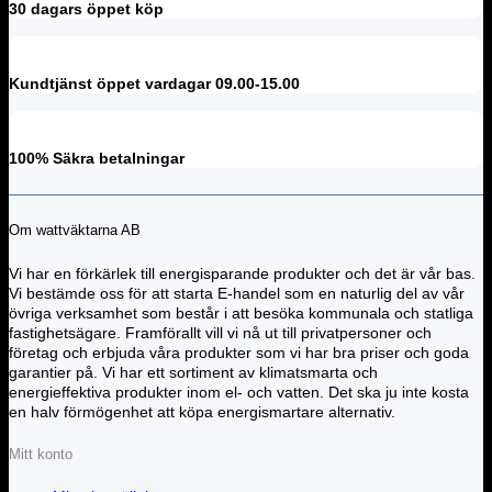
30 dagars öppet köp
Kundtjänst öppet vardagar 09.00-15.00
100% Säkra betalningar
Om wattväktarna AB
Vi har en förkärlek till energisparande produkter och det är vår bas.
Vi bestämde oss för att starta E-handel som en naturlig del av vår
övriga verksamhet som består i att besöka kommunala och statliga
fastighetsägare. Framförallt vill vi nå ut till privatpersoner och
företag och erbjuda våra produkter som vi har bra priser och goda
garantier på. Vi har ett sortiment av klimatsmarta och
energieffektiva produkter inom el- och vatten. Det ska ju inte kosta
en halv förmögenhet att köpa energismartare alternativ.
Mitt konto