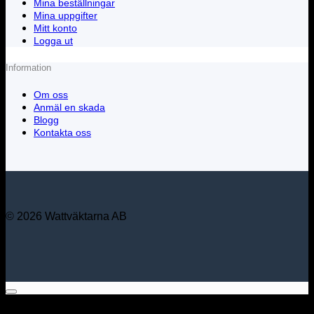
Mina beställningar
Mina uppgifter
Mitt konto
Logga ut
Information
Om oss
Anmäl en skada
Blogg
Kontakta oss
© 2026 Wattväktarna AB
Sök bland alla våra