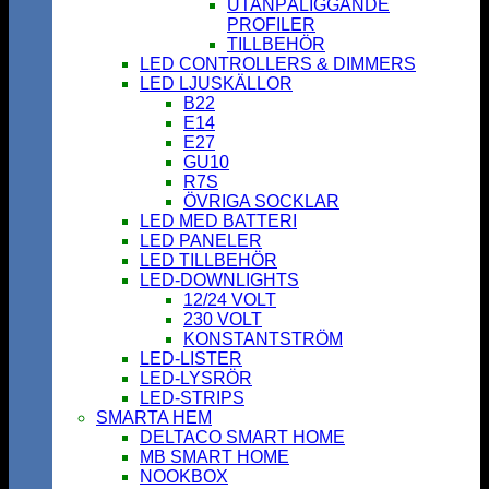
UTANPÅLIGGANDE
PROFILER
TILLBEHÖR
LED CONTROLLERS & DIMMERS
LED LJUSKÄLLOR
B22
E14
E27
GU10
R7S
ÖVRIGA SOCKLAR
LED MED BATTERI
LED PANELER
LED TILLBEHÖR
LED-DOWNLIGHTS
12/24 VOLT
230 VOLT
KONSTANTSTRÖM
LED-LISTER
LED-LYSRÖR
LED-STRIPS
SMARTA HEM
DELTACO SMART HOME
MB SMART HOME
NOOKBOX