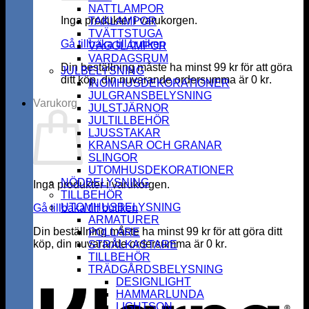
NATTLAMPOR
Inga produkter i varukorgen.
TAKLAMPOR
TVÄTTSTUGA
Gå tillbaka till butiken
VÄGGLAMPOR
VARDAGSRUM
Din beställning måste ha minst
99
kr
för att göra
JULBELYSNING
ditt köp, din nuvarande ordersumma är
0
kr
.
INOMHUSDEKORATIONER
JULGRANSBELYSNING
Varukorg
JULSTJÄRNOR
JULTILLBEHÖR
LJUSSTAKAR
KRANSAR OCH GRANAR
SLINGOR
UTOMHUSDEKORATIONER
NÖDBELYSNING
Inga produkter i varukorgen.
TILLBEHÖR
UTOMHUSBELYSNING
Gå tillbaka till butiken
ARMATURER
Din beställning måste ha minst
99
kr
för att göra ditt
POLLARE
köp, din nuvarande ordersumma är
0
kr
.
STRÅLKASTARE
K
TILLBEHÖR
TRÄDGÅRDSBELYSNING
DESIGNLIGHT
HAMMARLUNDA
LIGHTSON