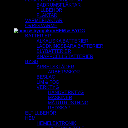
BADRUMSFLÄKTAR
TILLBEHÖR
FLÄKTAR
VÄRMEFLÄKTAR
ÖVRIG VÄRME
HEM & BYGG
BATTERIER
ALKALISKA BATTERIER
LADDNINGSBARA BATTERIER
BLYBATTERIER
KNAPPCELLSBATTERIER
BYGG
ARBETSKLÄDER
ARBETSSKOR
BESLAG
LIM & FOG
VERKTYG
HANDVERKTYG
MASKINER
MÄTUTRUSTNING
REDSKAP
ELTILLBEHÖR
HEM
HEMELEKTRONIK