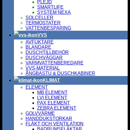
PLEJD
SMARTLIFE
SYSTEM NEXA
SOLCELLER
TERMOSTATER
VATTENBESPARING
VVS
AVFUKTARE
BLANDARE
DUSCHTILLBEHÖR
DUSCHVÄGGAR
VARMVATTENBEREDARE
VVS-MATERIAL
ÅNGBASTU & DUSCHKABINER
KLIMAT
ELEMENT
MB ELEMENT
LVI ELEMENT
PAX ELEMENT
ZEBRA ELEMENT
GOLVVÄRME
HANDDUKSTORKAR
FLÄKT OCH VENTILATION
BADRUMSFLÄKTAR