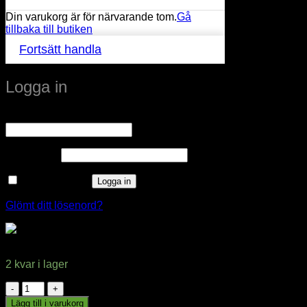
Din varukorg är för närvarande tom.
Gå
tillbaka till butiken
Fortsätt handla
Logga in
Obligatoriskt
Användarnamn eller e-postadress
*
Obligatoriskt
Lösenord
*
Kom ihåg mig
Logga in
Glömt ditt lösenord?
Verbatim LED MR16 6 W
2 kvar i lager
Verbatim
LED
Lägg till i varukorg