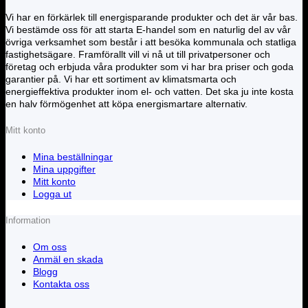
Vi har en förkärlek till energisparande produkter och det är vår bas.
Vi bestämde oss för att starta E-handel som en naturlig del av vår
övriga verksamhet som består i att besöka kommunala och statliga
fastighetsägare. Framförallt vill vi nå ut till privatpersoner och
företag och erbjuda våra produkter som vi har bra priser och goda
garantier på. Vi har ett sortiment av klimatsmarta och
energieffektiva produkter inom el- och vatten. Det ska ju inte kosta
en halv förmögenhet att köpa energismartare alternativ.
Mitt konto
Mina beställningar
Mina uppgifter
Mitt konto
Logga ut
Information
Om oss
Anmäl en skada
Blogg
Kontakta oss