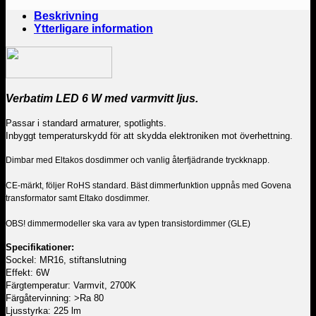
Beskrivning
Ytterligare information
Verbatim LED 6 W med varmvitt ljus.
Passar i standard armaturer, spotlights.
Inbyggt temperaturskydd för att skydda elektroniken mot överhettning.
Dimbar med Eltakos dosdimmer och vanlig återfjädrande tryckknapp.
CE-märkt, följer RoHS standard.
Bäst dimmerfunktion uppnås med Govena
transformator samt Eltako dosdimmer.
OBS! dimmermodeller ska vara av typen transistordimmer (GLE)
Specifikationer:
Sockel: MR16, stiftanslutning
Effekt: 6W
Färgtemperatur: Varmvit, 2700K
Färgåtervinning: >Ra 80
Ljusstyrka: 225 lm