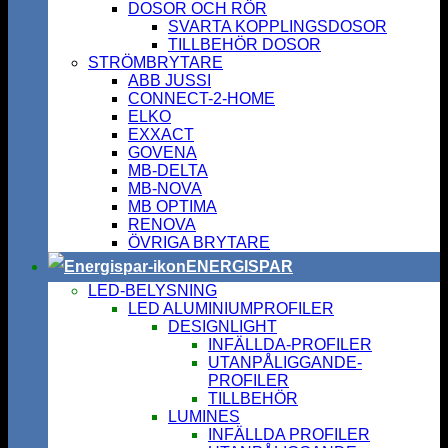
DOSOR OCH RÖR
SVARTA KOPPLINGSDOSOR
TILLBEHÖR DOSOR
STRÖMBRYTARE
ABB JUSSI
CONNECT-2-HOME
ELKO
EXXACT
GOVENA
MB-DELTA
MB-NOVA
MB OPTIMA
RENOVA
ÖVRIGA BRYTARE
ENERGISPAR
LED-BELYSNING
LED ALUMINIUMPROFILER
DESIGNLIGHT
INFÄLLDA-PROFILER
UTANPÅLIGGANDE-
PROFILER
TILLBEHÖR
LUMINES
INFÄLLDA PROFILER