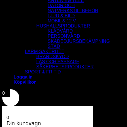
ANTENN & TELE
DATOR OCH
NÄTVERKSTILLBEHÖR
LJUD & BILD
MOBIL & 12 V
HUSHALLSPRODUKTER
KLÄDVÅRD
PERSONVÅRD
SKADEDJURSBEKÄMPNING
STÄD
LARM-SÄKERHET
BRANDSKYDD
LÅS OCH PASSAGE
SÄKERHETSPRODUKTER
SPORT & FRITID
Logga in
Köpvillkor
0
0
Din kundvagn