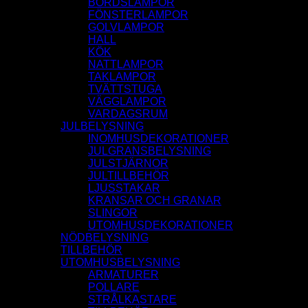
BORDSLAMPOR
FÖNSTERLAMPOR
GOLVLAMPOR
HALL
KÖK
NATTLAMPOR
TAKLAMPOR
TVÄTTSTUGA
VÄGGLAMPOR
VARDAGSRUM
JULBELYSNING
INOMHUSDEKORATIONER
JULGRANSBELYSNING
JULSTJÄRNOR
JULTILLBEHÖR
LJUSSTAKAR
KRANSAR OCH GRANAR
SLINGOR
UTOMHUSDEKORATIONER
NÖDBELYSNING
TILLBEHÖR
UTOMHUSBELYSNING
ARMATURER
POLLARE
STRÅLKASTARE