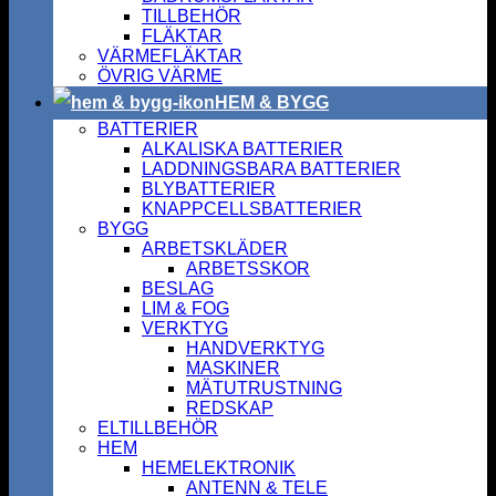
TILLBEHÖR
FLÄKTAR
VÄRMEFLÄKTAR
ÖVRIG VÄRME
HEM & BYGG
BATTERIER
ALKALISKA BATTERIER
LADDNINGSBARA BATTERIER
BLYBATTERIER
KNAPPCELLSBATTERIER
BYGG
ARBETSKLÄDER
ARBETSSKOR
BESLAG
LIM & FOG
VERKTYG
HANDVERKTYG
MASKINER
MÄTUTRUSTNING
REDSKAP
ELTILLBEHÖR
HEM
HEMELEKTRONIK
ANTENN & TELE