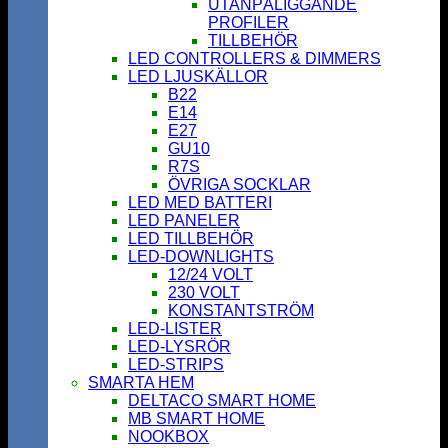
UTANPÅLIGGANDE
PROFILER
TILLBEHÖR
LED CONTROLLERS & DIMMERS
LED LJUSKÄLLOR
B22
E14
E27
GU10
R7S
ÖVRIGA SOCKLAR
LED MED BATTERI
LED PANELER
LED TILLBEHÖR
LED-DOWNLIGHTS
12/24 VOLT
230 VOLT
KONSTANTSTRÖM
LED-LISTER
LED-LYSRÖR
LED-STRIPS
SMARTA HEM
DELTACO SMART HOME
MB SMART HOME
NOOKBOX