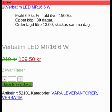
-50%
Frakt 69 kr. Fri frakt över 1500kr.
Öppet köp i
30
dagar.
Order lagd före 13.00, skickas samma dag
Verbatim LED MR16 6 W
Det
Det
219
kr
109.50
kr
ursprungliga
nuvarande
2 kvar i lager
priset
priset
var:
är:
Verbatim
LED
219 kr.
109.50 kr.
Lägg till i varukorg
MR16
6
Artikelnr:
52101
Kategorier:
VÅRA LEVERANTÖRER
,
W
VERBATIM
mängd