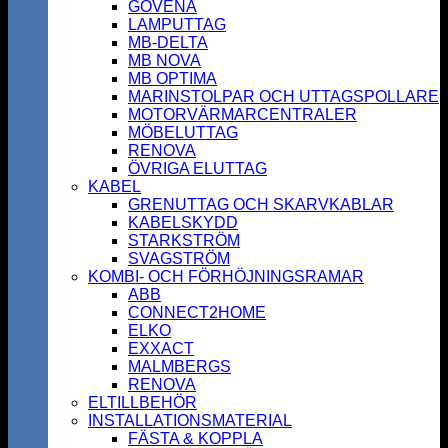
GOVENA
LAMPUTTAG
MB-DELTA
MB NOVA
MB OPTIMA
MARINSTOLPAR OCH UTTAGSPOLLARE
MOTORVÄRMARCENTRALER
MÖBELUTTAG
RENOVA
ÖVRIGA ELUTTAG
KABEL
GRENUTTAG OCH SKARVKABLAR
KABELSKYDD
STARKSTRÖM
SVAGSTRÖM
KOMBI- OCH FÖRHÖJNINGSRAMAR
ABB
CONNECT2HOME
ELKO
EXXACT
MALMBERGS
RENOVA
ELTILLBEHÖR
INSTALLATIONSMATERIAL
FÄSTA & KOPPLA