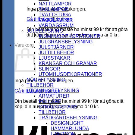
NATTLAMPOR
Inga produkter i varukorgen.
TAKLAMPOR
TVÄTTSTUGA
Gå tillbaka till butiken
VÄGGLAMPOR
VARDAGSRUM
Din beställning måste ha minst
99
kr
för att göra
JULBELYSNING
ditt köp, din nuvarande ordersumma är
0
kr
.
INOMHUSDEKORATIONER
JULGRANSBELYSNING
Varukorg
JULSTJÄRNOR
JULTILLBEHÖR
LJUSSTAKAR
KRANSAR OCH GRANAR
SLINGOR
UTOMHUSDEKORATIONER
NÖDBELYSNING
Inga produkter i varukorgen.
TILLBEHÖR
UTOMHUSBELYSNING
Gå tillbaka till butiken
ARMATURER
Din beställning måste ha minst
99
kr
för att göra ditt
POLLARE
köp, din nuvarande ordersumma är
0
kr
.
STRÅLKASTARE
K
TILLBEHÖR
TRÄDGÅRDSBELYSNING
DESIGNLIGHT
HAMMARLUNDA
LIGHTSON