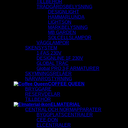
TILLBEHÖR
TRÄDGÅRDSBELYSNING
DESIGNLIGHT
HAMMARLUNDA
LIGHTSON
MARKBELYSNING
MB GARDEN
SOLCELLSLAMPOR
VÄGGLAMPOR
SKENSYSTEM
1-FAS 230V
DESIGNLINE 1F 230V
GLOBAL TRAC
Global PRO 3-F ARMATURER
SKYMNINGSRELÄER
NÄRVAROSTYRNING
COFFEE QUEEN
BRYGGARE
RESERVDELAR
TILLBEHÖR
ELMATERIAL
CENTRAL OCH NORMAPPARATER
BYGGPLATSCENTRALER
CEE-DON
ELCENTRALER