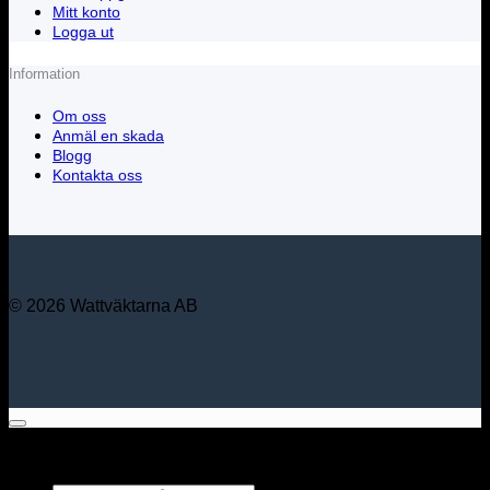
Mitt konto
Logga ut
Information
Om oss
Anmäl en skada
Blogg
Kontakta oss
© 2026 Wattväktarna AB
Sök bland alla våra
produkter...