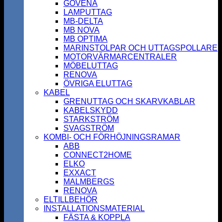
GOVENA
LAMPUTTAG
MB-DELTA
MB NOVA
MB OPTIMA
MARINSTOLPAR OCH UTTAGSPOLLARE
MOTORVÄRMARCENTRALER
MÖBELUTTAG
RENOVA
ÖVRIGA ELUTTAG
KABEL
GRENUTTAG OCH SKARVKABLAR
KABELSKYDD
STARKSTRÖM
SVAGSTRÖM
KOMBI- OCH FÖRHÖJNINGSRAMAR
ABB
CONNECT2HOME
ELKO
EXXACT
MALMBERGS
RENOVA
ELTILLBEHÖR
INSTALLATIONSMATERIAL
FÄSTA & KOPPLA