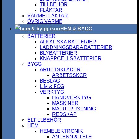
TILLBEHÖR
FLÄKTAR
VÄRMEFLÄKTAR
ÖVRIG VÄRME
HEM & BYGG
BATTERIER
ALKALISKA BATTERIER
LADDNINGSBARA BATTERIER
BLYBATTERIER
KNAPPCELLSBATTERIER
BYGG
ARBETSKLÄDER
ARBETSSKOR
BESLAG
LIM & FOG
VERKTYG
HANDVERKTYG
MASKINER
MÄTUTRUSTNING
REDSKAP
ELTILLBEHÖR
HEM
HEMELEKTRONIK
ANTENN & TELE