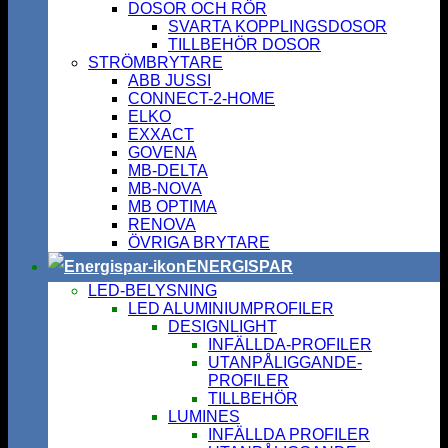
DOSOR OCH RÖR
SVARTA KOPPLINGSDOSOR
TILLBEHÖR DOSOR
STRÖMBRYTARE
ABB JUSSI
CONNECT-2-HOME
ELKO
EXXACT
GOVENA
MB-DELTA
MB-NOVA
MB OPTIMA
RENOVA
ÖVRIGA BRYTARE
ENERGISPAR
LED-BELYSNING
LED ALUMINIUMPROFILER
DESIGNLIGHT
INFÄLLDA-PROFILER
UTANPÅLIGGANDE-
PROFILER
TILLBEHÖR
LUMINES
INFÄLLDA PROFILER