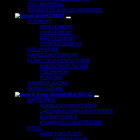
VVS-MATERIAL
ÅNGBASTU & DUSCHKABINER
KLIMAT
ELEMENT
MB ELEMENT
LVI ELEMENT
PAX ELEMENT
ZEBRA ELEMENT
GOLVVÄRME
HANDDUKSTORKAR
FLÄKT OCH VENTILATION
BADRUMSFLÄKTAR
TILLBEHÖR
FLÄKTAR
VÄRMEFLÄKTAR
ÖVRIG VÄRME
HEM & BYGG
BATTERIER
ALKALISKA BATTERIER
LADDNINGSBARA BATTERIER
BLYBATTERIER
KNAPPCELLSBATTERIER
BYGG
ARBETSKLÄDER
ARBETSSKOR