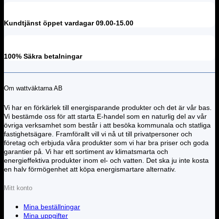
Kundtjänst öppet vardagar 09.00-15.00
100% Säkra betalningar
Om wattväktarna AB
Vi har en förkärlek till energisparande produkter och det är vår bas.
Vi bestämde oss för att starta E-handel som en naturlig del av vår
övriga verksamhet som består i att besöka kommunala och statliga
fastighetsägare. Framförallt vill vi nå ut till privatpersoner och
företag och erbjuda våra produkter som vi har bra priser och goda
garantier på. Vi har ett sortiment av klimatsmarta och
energieffektiva produkter inom el- och vatten. Det ska ju inte kosta
en halv förmögenhet att köpa energismartare alternativ.
Mitt konto
Mina beställningar
Mina uppgifter