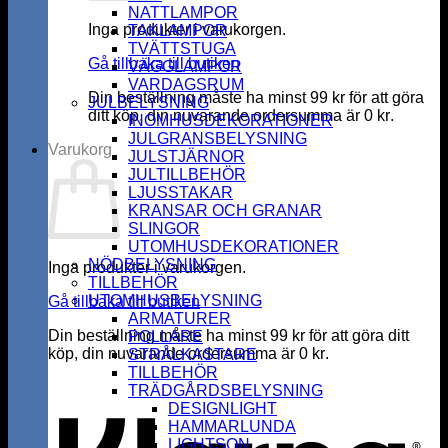
NATTLAMPOR
Inga produkter i varukorgen.
TAKLAMPOR
TVÄTTSTUGA
Gå tillbaka till butiken
VÄGGLAMPOR
VARDAGSRUM
Din beställning måste ha minst
99
kr
för att göra
JULBELYSNING
ditt köp, din nuvarande ordersumma är
0
kr
.
INOMHUSDEKORATIONER
JULGRANSBELYSNING
Varukorg
JULSTJÄRNOR
JULTILLBEHÖR
LJUSSTAKAR
KRANSAR OCH GRANAR
SLINGOR
UTOMHUSDEKORATIONER
NÖDBELYSNING
Inga produkter i varukorgen.
TILLBEHÖR
UTOMHUSBELYSNING
Gå tillbaka till butiken
ARMATURER
Din beställning måste ha minst
99
kr
för att göra ditt
POLLARE
köp, din nuvarande ordersumma är
0
kr
.
STRÅLKASTARE
K
TILLBEHÖR
TRÄDGÅRDSBELYSNING
DESIGNLIGHT
HAMMARLUNDA
LIGHTSON