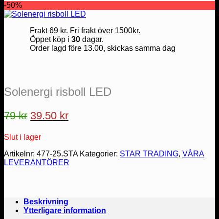
-50%
Frakt 69 kr. Fri frakt över 1500kr.
Öppet köp i
30
dagar.
Order lagd före 13.00, skickas samma dag
Solenergi risboll LED
Det
Det
79
kr
39.50
kr
ursprungliga
nuvarande
Slut i lager
priset
priset
var:
är:
Artikelnr:
477-25.STA
Kategorier:
STAR TRADING
,
VÅRA
LEVERANTÖRER
79 kr.
39.50 kr.
Beskrivning
Ytterligare information