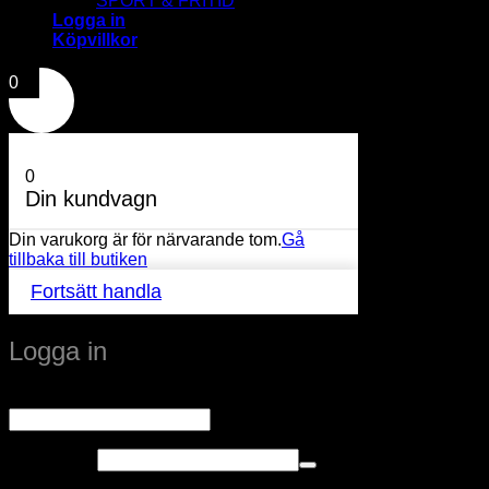
SPORT & FRITID
Logga in
Köpvillkor
0
0
Din kundvagn
Din varukorg är för närvarande tom.
Gå
tillbaka till butiken
Fortsätt handla
Logga in
Obligatoriskt
Användarnamn eller e-postadress
*
Obligatoriskt
Lösenord
*