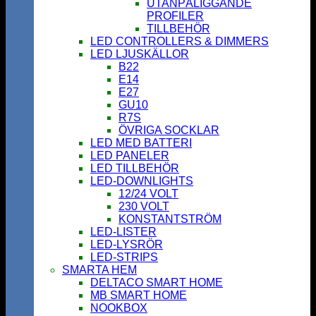
UTANPÅLIGGANDE
PROFILER
TILLBEHÖR
LED CONTROLLERS & DIMMERS
LED LJUSKÄLLOR
B22
E14
E27
GU10
R7S
ÖVRIGA SOCKLAR
LED MED BATTERI
LED PANELER
LED TILLBEHÖR
LED-DOWNLIGHTS
12/24 VOLT
230 VOLT
KONSTANTSTRÖM
LED-LISTER
LED-LYSRÖR
LED-STRIPS
SMARTA HEM
DELTACO SMART HOME
MB SMART HOME
NOOKBOX