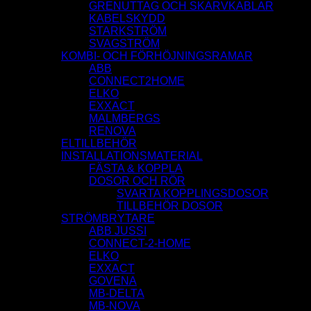
GRENUTTAG OCH SKARVKABLAR
KABELSKYDD
STARKSTRÖM
SVAGSTRÖM
KOMBI- OCH FÖRHÖJNINGSRAMAR
ABB
CONNECT2HOME
ELKO
EXXACT
MALMBERGS
RENOVA
ELTILLBEHÖR
INSTALLATIONSMATERIAL
FÄSTA & KOPPLA
DOSOR OCH RÖR
SVARTA KOPPLINGSDOSOR
TILLBEHÖR DOSOR
STRÖMBRYTARE
ABB JUSSI
CONNECT-2-HOME
ELKO
EXXACT
GOVENA
MB-DELTA
MB-NOVA