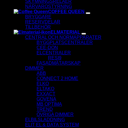
SKYMNINGSRELÄER
NÄRVAROSTYRNING
COFFEE QUEEN
BRYGGARE
RESERVDELAR
TILLBEHÖR
ELMATERIAL
CENTRAL OCH NORMAPPARATER
BYGGPLATSCENTRALER
CEE-DON
ELCENTRALER
RESI9
FASADMÄTARSKAP
DIMMER
ABB
CONNECT 2 HOME
ELKO
ELTAKO
EXXACT
GOVENA
MB OPTIMA
TREND
ÖVRIGA DIMMER
ELBILSLADDNING
ELIT EL & DATA SYSTEM