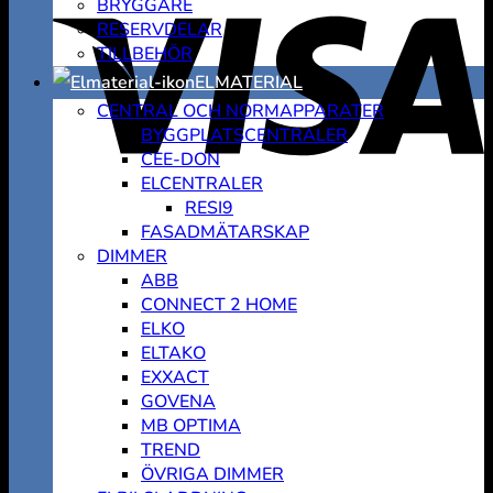
BRYGGARE
RESERVDELAR
TILLBEHÖR
ELMATERIAL
CENTRAL OCH NORMAPPARATER
BYGGPLATSCENTRALER
CEE-DON
ELCENTRALER
RESI9
FASADMÄTARSKAP
DIMMER
ABB
CONNECT 2 HOME
ELKO
ELTAKO
EXXACT
GOVENA
MB OPTIMA
TREND
ÖVRIGA DIMMER