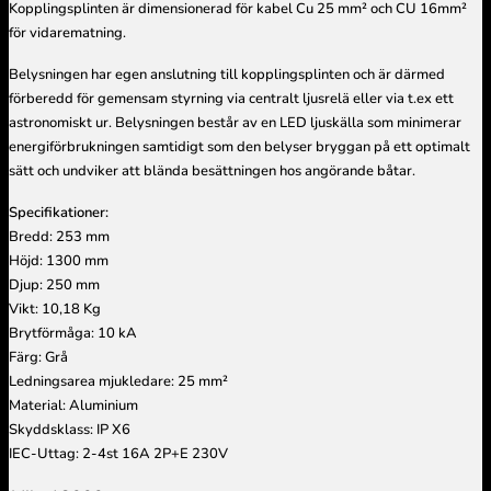
Kopplingsplinten är dimensionerad för kabel Cu 25 mm² och CU 16mm²
för vidarematning.
Belysningen har egen anslutning till kopplingsplinten och är därmed
förberedd för gemensam styrning via centralt ljusrelä eller via t.ex ett
astronomiskt ur. Belysningen består av en LED ljuskälla som minimerar
energiförbrukningen samtidigt som den belyser bryggan på ett optimalt
sätt och undviker att blända besättningen hos angörande båtar.
Specifikationer:
Bredd: 253 mm
Höjd: 1300 mm
Djup: 250 mm
Vikt: 10,18 Kg
Brytförmåga: 10 kA
Färg: Grå
Ledningsarea mjukledare: 25 mm²
Material: Aluminium
Skyddsklass: IP X6
IEC-Uttag: 2-4st 16A 2P+E 230V