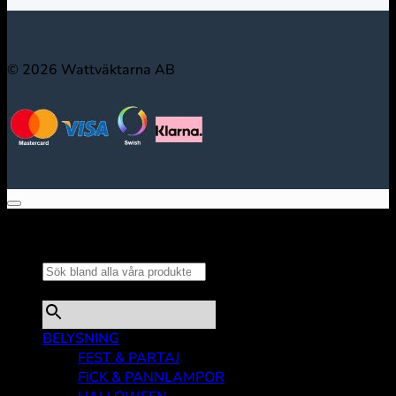
© 2026 Wattväktarna AB
Sök bland alla våra
produkter...
×
BELYSNING
FEST & PARTAJ
FICK & PANNLAMPOR