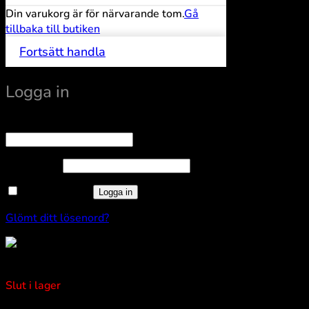
Din varukorg är för närvarande tom.
Gå
tillbaka till butiken
Fortsätt handla
Logga in
Obligatoriskt
Användarnamn eller e-postadress
*
Obligatoriskt
Lösenord
*
Kom ihåg mig
Logga in
Glömt ditt lösenord?
Marinstolpe Koster 230V
Slut i lager