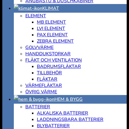
ÅNGBASTU & DUSCHKABINER
KLIMAT
ELEMENT
MB ELEMENT
LVI ELEMENT
PAX ELEMENT
ZEBRA ELEMENT
GOLVVÄRME
HANDDUKSTORKAR
FLÄKT OCH VENTILATION
BADRUMSFLÄKTAR
TILLBEHÖR
FLÄKTAR
VÄRMEFLÄKTAR
ÖVRIG VÄRME
HEM & BYGG
BATTERIER
ALKALISKA BATTERIER
LADDNINGSBARA BATTERIER
BLYBATTERIER