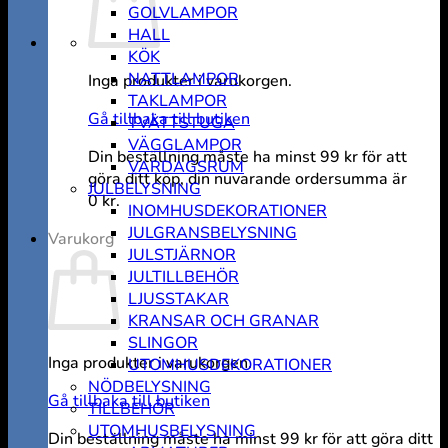
GOLVLAMPOR
HALL
KÖK
NATTLAMPOR
Inga produkter i varukorgen.
TAKLAMPOR
Gå tillbaka till butiken
TVÄTTSTUGA
VÄGGLAMPOR
Din beställning måste ha minst
99
kr
för att
VARDAGSRUM
göra ditt köp, din nuvarande ordersumma är
JULBELYSNING
0
kr
.
INOMHUSDEKORATIONER
JULGRANSBELYSNING
Varukorg
JULSTJÄRNOR
JULTILLBEHÖR
LJUSSTAKAR
KRANSAR OCH GRANAR
SLINGOR
Inga produkter i varukorgen.
UTOMHUSDEKORATIONER
NÖDBELYSNING
Gå tillbaka till butiken
TILLBEHÖR
UTOMHUSBELYSNING
Din beställning måste ha minst
99
kr
för att göra ditt