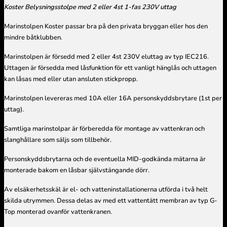
Koster Belysningsstolpe med 2 eller 4st 1-fas 230V uttag
Marinstolpen Koster passar bra på den privata bryggan eller hos den
mindre båtklubben.
Marinstolpen är försedd med 2 eller 4st 230V eluttag av typ IEC216.
Uttagen är försedda med låsfunktion för ett vanligt hänglås och uttagen
kan låsas med eller utan ansluten stickpropp.
Marinstolpen levereras med 10A eller 16A personskyddsbrytare (1st per
uttag).
Samtliga marinstolpar är förberedda för montage av vattenkran och
slanghållare som säljs som tillbehör.
Personskyddsbrytarna och de eventuella MID-godkända mätarna är
monterade bakom en låsbar självstängande dörr.
Av elsäkerhetsskäl är el- och vatteninstallationerna utförda i två helt
skilda utrymmen. Dessa delas av med ett vattentätt membran av typ G-
Top monterad ovanför vattenkranen.