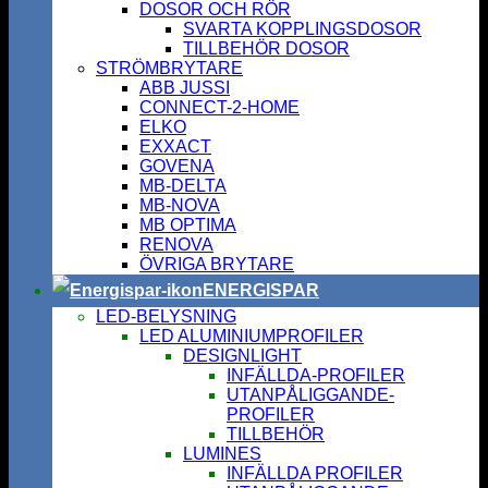
DOSOR OCH RÖR
SVARTA KOPPLINGSDOSOR
TILLBEHÖR DOSOR
STRÖMBRYTARE
ABB JUSSI
CONNECT-2-HOME
ELKO
EXXACT
GOVENA
MB-DELTA
MB-NOVA
MB OPTIMA
RENOVA
ÖVRIGA BRYTARE
ENERGISPAR
LED-BELYSNING
LED ALUMINIUMPROFILER
DESIGNLIGHT
INFÄLLDA-PROFILER
UTANPÅLIGGANDE-
PROFILER
TILLBEHÖR
LUMINES
INFÄLLDA PROFILER