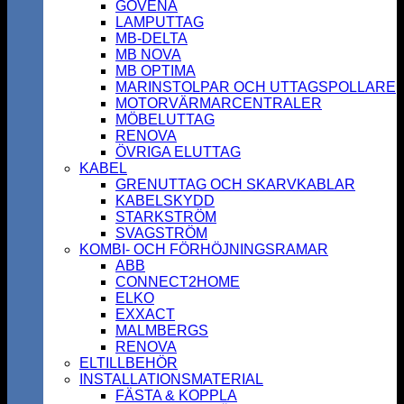
GOVENA
LAMPUTTAG
MB-DELTA
MB NOVA
MB OPTIMA
MARINSTOLPAR OCH UTTAGSPOLLARE
MOTORVÄRMARCENTRALER
MÖBELUTTAG
RENOVA
ÖVRIGA ELUTTAG
KABEL
GRENUTTAG OCH SKARVKABLAR
KABELSKYDD
STARKSTRÖM
SVAGSTRÖM
KOMBI- OCH FÖRHÖJNINGSRAMAR
ABB
CONNECT2HOME
ELKO
EXXACT
MALMBERGS
RENOVA
ELTILLBEHÖR
INSTALLATIONSMATERIAL
FÄSTA & KOPPLA