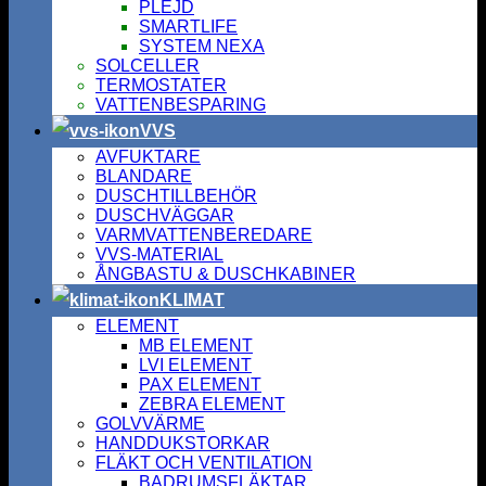
PLEJD
SMARTLIFE
SYSTEM NEXA
SOLCELLER
TERMOSTATER
VATTENBESPARING
VVS
AVFUKTARE
BLANDARE
DUSCHTILLBEHÖR
DUSCHVÄGGAR
VARMVATTENBEREDARE
VVS-MATERIAL
ÅNGBASTU & DUSCHKABINER
KLIMAT
ELEMENT
MB ELEMENT
LVI ELEMENT
PAX ELEMENT
ZEBRA ELEMENT
GOLVVÄRME
HANDDUKSTORKAR
FLÄKT OCH VENTILATION
BADRUMSFLÄKTAR