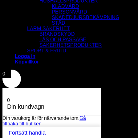
HUSHALLSPRODUKTER
KLÄDVÅRD
PERSONVÅRD
SKADEDJURSBEKÄMPNING
STÄD
LARM-SÄKERHET
BRANDSKYDD
LÅS OCH PASSAGE
SÄKERHETSPRODUKTER
SPORT & FRITID
Logga in
Köpvillkor
0
0
Din kundvagn
Din varukorg är för närvarande tom.
Gå
tillbaka till butiken
Fortsätt handla