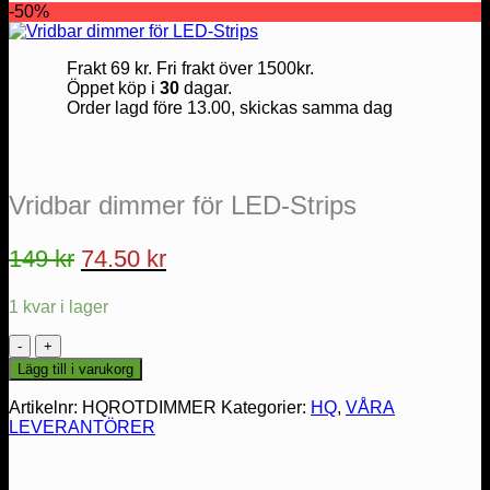
-50%
Frakt 69 kr. Fri frakt över 1500kr.
Öppet köp i
30
dagar.
Order lagd före 13.00, skickas samma dag
Vridbar dimmer för LED-Strips
Det
Det
149
kr
74.50
kr
ursprungliga
nuvarande
1 kvar i lager
priset
priset
var:
är:
Vridbar
dimmer
149 kr.
74.50 kr.
Lägg till i varukorg
för
LED-
Artikelnr:
HQROTDIMMER
Kategorier:
HQ
,
VÅRA
Strips
LEVERANTÖRER
mängd