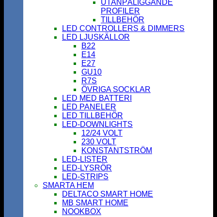
UTANPÅLIGGANDE
PROFILER
TILLBEHÖR
LED CONTROLLERS & DIMMERS
LED LJUSKÄLLOR
B22
E14
E27
GU10
R7S
ÖVRIGA SOCKLAR
LED MED BATTERI
LED PANELER
LED TILLBEHÖR
LED-DOWNLIGHTS
12/24 VOLT
230 VOLT
KONSTANTSTRÖM
LED-LISTER
LED-LYSRÖR
LED-STRIPS
SMARTA HEM
DELTACO SMART HOME
MB SMART HOME
NOOKBOX