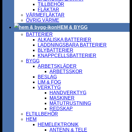
TILLBEHÖR
FLÄKTAR
VÄRMEFLÄKTAR
ÖVRIG VÄRME
HEM & BYGG
BATTERIER
ALKALISKA BATTERIER
LADDNINGSBARA BATTERIER
BLYBATTERIER
KNAPPCELLSBATTERIER
BYGG
ARBETSKLÄDER
ARBETSSKOR
BESLAG
LIM & FOG
VERKTYG
HANDVERKTYG
MASKINER
MÄTUTRUSTNING
REDSKAP
ELTILLBEHÖR
HEM
HEMELEKTRONIK
ANTENN & TELE