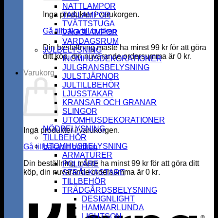
NATTLAMPOR
Inga produkter i varukorgen.
TAKLAMPOR
TVÄTTSTUGA
Gå tillbaka till butiken
VÄGGLAMPOR
VARDAGSRUM
Din beställning måste ha minst
99
kr
för att göra
JULBELYSNING
ditt köp, din nuvarande ordersumma är
0
kr
.
INOMHUSDEKORATIONER
JULGRANSBELYSNING
Varukorg
JULSTJÄRNOR
JULTILLBEHÖR
LJUSSTAKAR
KRANSAR OCH GRANAR
SLINGOR
UTOMHUSDEKORATIONER
NÖDBELYSNING
Inga produkter i varukorgen.
TILLBEHÖR
UTOMHUSBELYSNING
Gå tillbaka till butiken
ARMATURER
Din beställning måste ha minst
99
kr
för att göra ditt
POLLARE
köp, din nuvarande ordersumma är
0
kr
.
STRÅLKASTARE
K
TILLBEHÖR
TRÄDGÅRDSBELYSNING
DESIGNLIGHT
HAMMARLUNDA
LIGHTSON