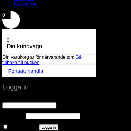
Köpvillkor
0
0
Din kundvagn
Din varukorg är för närvarande tom.
Gå
tillbaka till butiken
Fortsätt handla
Logga in
Obligatoriskt
Användarnamn eller e-postadress
*
Obligatoriskt
Lösenord
*
Kom ihåg mig
Logga in