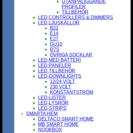
UTANPÅLIGGANDE
PROFILER
TILLBEHÖR
LED CONTROLLERS & DIMMERS
LED LJUSKÄLLOR
B22
E14
E27
GU10
R7S
ÖVRIGA SOCKLAR
LED MED BATTERI
LED PANELER
LED TILLBEHÖR
LED-DOWNLIGHTS
12/24 VOLT
230 VOLT
KONSTANTSTRÖM
LED-LISTER
LED-LYSRÖR
LED-STRIPS
SMARTA HEM
DELTACO SMART HOME
MB SMART HOME
NOOKBOX