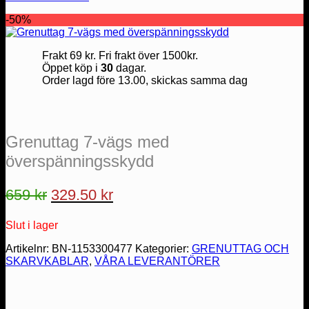
-50%
Frakt 69 kr. Fri frakt över 1500kr.
Öppet köp i
30
dagar.
Order lagd före 13.00, skickas samma dag
Grenuttag 7-vägs med
överspänningsskydd
Det
Det
659
kr
329.50
kr
ursprungliga
nuvarande
Slut i lager
priset
priset
var:
är:
Artikelnr:
BN-1153300477
Kategorier:
GRENUTTAG OCH
SKARVKABLAR
,
VÅRA LEVERANTÖRER
659 kr.
329.50 kr.