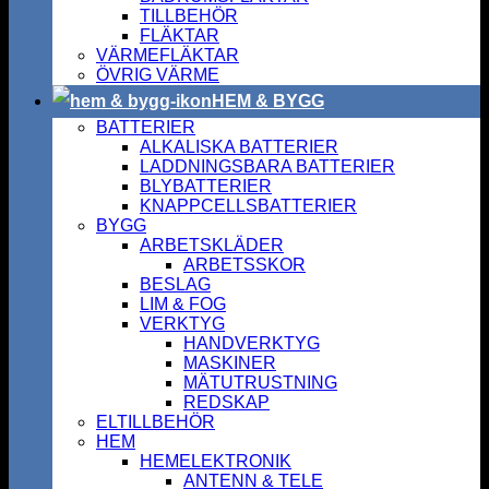
TILLBEHÖR
FLÄKTAR
VÄRMEFLÄKTAR
ÖVRIG VÄRME
HEM & BYGG
BATTERIER
ALKALISKA BATTERIER
LADDNINGSBARA BATTERIER
BLYBATTERIER
KNAPPCELLSBATTERIER
BYGG
ARBETSKLÄDER
ARBETSSKOR
BESLAG
LIM & FOG
VERKTYG
HANDVERKTYG
MASKINER
MÄTUTRUSTNING
REDSKAP
ELTILLBEHÖR
HEM
HEMELEKTRONIK
ANTENN & TELE