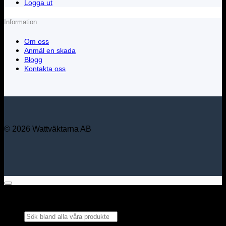
Logga ut
Information
Om oss
Anmäl en skada
Blogg
Kontakta oss
© 2026 Wattväktarna AB
Sök bland alla våra
produkter...