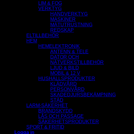
LIM & FOG
VERKTYG
HANDVERKTYG
MASKINER
MÄTUTRUSTNING
REDSKAP
ELTILLBEHÖR
HEM
HEMELEKTRONIK
ANTENN & TELE
DATOR OCH
NÄTVERKSTILLBEHÖR
LJUD & BILD
MOBIL & 12 V
HUSHALLSPRODUKTER
KLÄDVÅRD
PERSONVÅRD
SKADEDJURSBEKÄMPNING
STÄD
LARM-SÄKERHET
BRANDSKYDD
LÅS OCH PASSAGE
SÄKERHETSPRODUKTER
SPORT & FRITID
Logga in