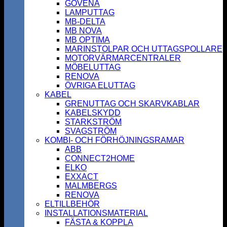
GOVENA
LAMPUTTAG
MB-DELTA
MB NOVA
MB OPTIMA
MARINSTOLPAR OCH UTTAGSPOLLARE
MOTORVÄRMARCENTRALER
MÖBELUTTAG
RENOVA
ÖVRIGA ELUTTAG
KABEL
GRENUTTAG OCH SKARVKABLAR
KABELSKYDD
STARKSTRÖM
SVAGSTRÖM
KOMBI- OCH FÖRHÖJNINGSRAMAR
ABB
CONNECT2HOME
ELKO
EXXACT
MALMBERGS
RENOVA
ELTILLBEHÖR
INSTALLATIONSMATERIAL
FÄSTA & KOPPLA