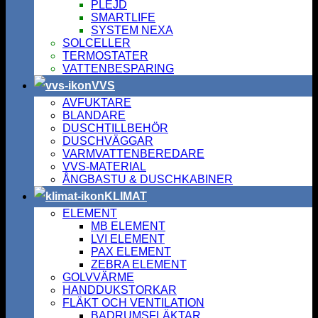
PLEJD
SMARTLIFE
SYSTEM NEXA
SOLCELLER
TERMOSTATER
VATTENBESPARING
VVS
AVFUKTARE
BLANDARE
DUSCHTILLBEHÖR
DUSCHVÄGGAR
VARMVATTENBEREDARE
VVS-MATERIAL
ÅNGBASTU & DUSCHKABINER
KLIMAT
ELEMENT
MB ELEMENT
LVI ELEMENT
PAX ELEMENT
ZEBRA ELEMENT
GOLVVÄRME
HANDDUKSTORKAR
FLÄKT OCH VENTILATION
BADRUMSFLÄKTAR