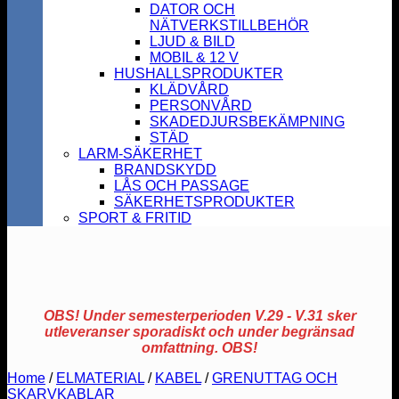
DATOR OCH
NÄTVERKSTILLBEHÖR
LJUD & BILD
MOBIL & 12 V
HUSHALLSPRODUKTER
KLÄDVÅRD
PERSONVÅRD
SKADEDJURSBEKÄMPNING
STÄD
LARM-SÄKERHET
BRANDSKYDD
LÅS OCH PASSAGE
SÄKERHETSPRODUKTER
SPORT & FRITID
OBS! Under semesterperioden V.29 - V.31 sker
utleveranser sporadiskt och under begränsad
omfattning. OBS!
Home
/
ELMATERIAL
/
KABEL
/
GRENUTTAG OCH
SKARVKABLAR