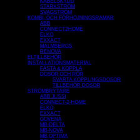
KABELSKYDD
STARKSTRÖM
SVAGSTRÖM
KOMBI- OCH FÖRHÖJNINGSRAMAR
ABB
CONNECT2HOME
ELKO
EXXACT
MALMBERGS
RENOVA
ELTILLBEHÖR
INSTALLATIONSMATERIAL
FÄSTA & KOPPLA
DOSOR OCH RÖR
SVARTA KOPPLINGSDOSOR
TILLBEHÖR DOSOR
STRÖMBRYTARE
ABB JUSSI
CONNECT-2-HOME
ELKO
EXXACT
GOVENA
MB-DELTA
MB-NOVA
MB OPTIMA