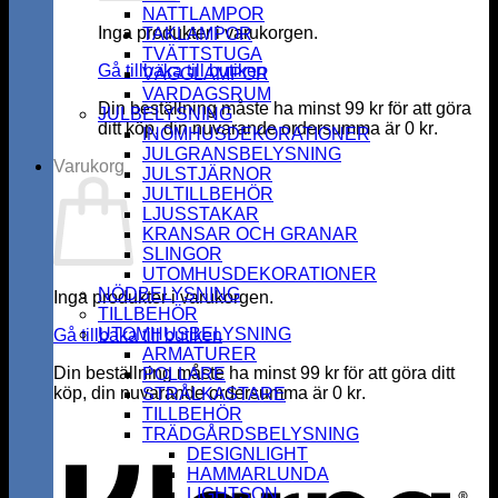
NATTLAMPOR
Inga produkter i varukorgen.
TAKLAMPOR
TVÄTTSTUGA
Gå tillbaka till butiken
VÄGGLAMPOR
VARDAGSRUM
Din beställning måste ha minst
99
kr
för att göra
JULBELYSNING
ditt köp, din nuvarande ordersumma är
0
kr
.
INOMHUSDEKORATIONER
JULGRANSBELYSNING
Varukorg
JULSTJÄRNOR
JULTILLBEHÖR
LJUSSTAKAR
KRANSAR OCH GRANAR
SLINGOR
UTOMHUSDEKORATIONER
NÖDBELYSNING
Inga produkter i varukorgen.
TILLBEHÖR
UTOMHUSBELYSNING
Gå tillbaka till butiken
ARMATURER
Din beställning måste ha minst
99
kr
för att göra ditt
POLLARE
köp, din nuvarande ordersumma är
0
kr
.
STRÅLKASTARE
K
TILLBEHÖR
TRÄDGÅRDSBELYSNING
DESIGNLIGHT
HAMMARLUNDA
LIGHTSON