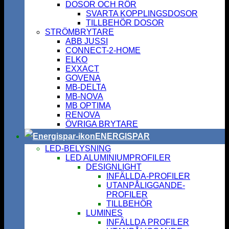
DOSOR OCH RÖR
SVARTA KOPPLINGSDOSOR
TILLBEHÖR DOSOR
STRÖMBRYTARE
ABB JUSSI
CONNECT-2-HOME
ELKO
EXXACT
GOVENA
MB-DELTA
MB-NOVA
MB OPTIMA
RENOVA
ÖVRIGA BRYTARE
ENERGISPAR
LED-BELYSNING
LED ALUMINIUMPROFILER
DESIGNLIGHT
INFÄLLDA-PROFILER
UTANPÅLIGGANDE-
PROFILER
TILLBEHÖR
LUMINES
INFÄLLDA PROFILER