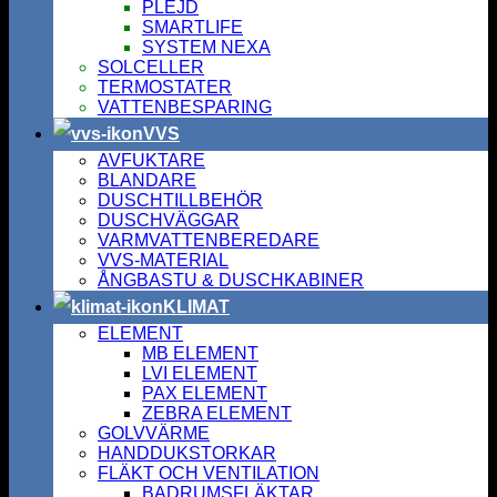
PLEJD
SMARTLIFE
SYSTEM NEXA
SOLCELLER
TERMOSTATER
VATTENBESPARING
VVS
AVFUKTARE
BLANDARE
DUSCHTILLBEHÖR
DUSCHVÄGGAR
VARMVATTENBEREDARE
VVS-MATERIAL
ÅNGBASTU & DUSCHKABINER
KLIMAT
ELEMENT
MB ELEMENT
LVI ELEMENT
PAX ELEMENT
ZEBRA ELEMENT
GOLVVÄRME
HANDDUKSTORKAR
FLÄKT OCH VENTILATION
BADRUMSFLÄKTAR