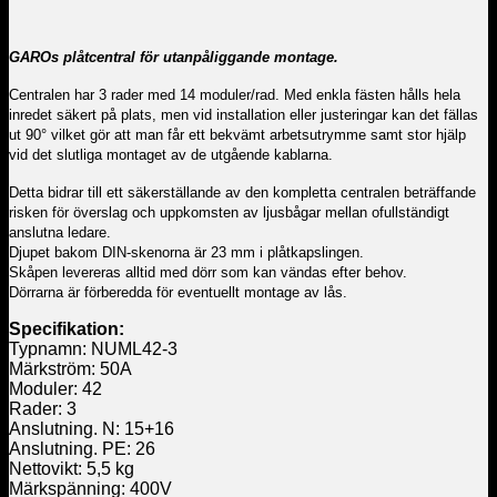
GAROs plåtcentral för utanpåliggande montage.
Centralen har 3 rader med 14 moduler/rad. Med enkla fästen hålls hela
inredet säkert på plats, men vid installation eller justeringar kan det fällas
ut 90° vilket gör att man får ett bekvämt arbetsutrymme samt stor hjälp
vid det slutliga montaget av de utgående kablarna.
Detta bidrar till ett säkerställande av den kompletta centralen beträffande
risken för överslag och uppkomsten av ljusbågar mellan ofullständigt
anslutna ledare.
Djupet bakom DIN-skenorna är 23 mm i plåtkapslingen.
Skåpen levereras alltid med dörr som kan vändas efter behov.
Dörrarna är förberedda för eventuellt montage av lås.
Specifikation:
Typnamn: NUML42-3
Märkström: 50A
Moduler: 42
Rader: 3
Anslutning. N: 15+16
Anslutning. PE: 26
Nettovikt: 5,5 kg
Märkspänning: 400V