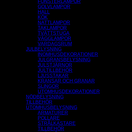
FÖNSTERLAMPOR
GOLVLAMPOR
HALL
KÖK
NATTLAMPOR
TAKLAMPOR
TVÄTTSTUGA
VÄGGLAMPOR
VARDAGSRUM
JULBELYSNING
INOMHUSDEKORATIONER
JULGRANSBELYSNING
JULSTJÄRNOR
JULTILLBEHÖR
LJUSSTAKAR
KRANSAR OCH GRANAR
SLINGOR
UTOMHUSDEKORATIONER
NÖDBELYSNING
TILLBEHÖR
UTOMHUSBELYSNING
ARMATURER
POLLARE
STRÅLKASTARE
TILLBEHÖR