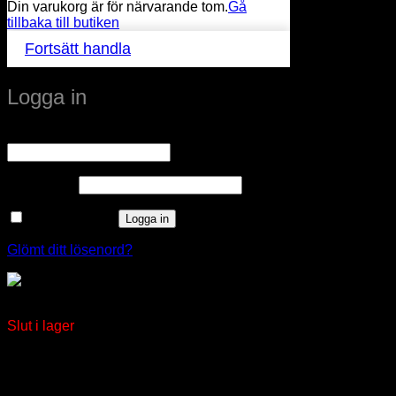
Din varukorg är för närvarande tom.
Gå
tillbaka till butiken
Fortsätt handla
Logga in
Obligatoriskt
Användarnamn eller e-postadress
*
Obligatoriskt
Lösenord
*
Kom ihåg mig
Logga in
Glömt ditt lösenord?
GARO Plåtcentral 3-rader 42 moduler
Slut i lager
window.klarnaAsyncCallback = function () {
window.Klarna.Payments.Buttons.init({ client_id:
"klarna_live_client_M1gtQTRXKW1JOWhON0d0MWNY