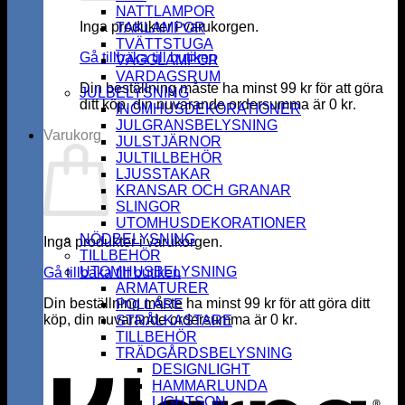
NATTLAMPOR
Inga produkter i varukorgen.
TAKLAMPOR
TVÄTTSTUGA
Gå tillbaka till butiken
VÄGGLAMPOR
VARDAGSRUM
Din beställning måste ha minst
99
kr
för att göra
JULBELYSNING
ditt köp, din nuvarande ordersumma är
0
kr
.
INOMHUSDEKORATIONER
JULGRANSBELYSNING
Varukorg
JULSTJÄRNOR
JULTILLBEHÖR
LJUSSTAKAR
KRANSAR OCH GRANAR
SLINGOR
UTOMHUSDEKORATIONER
NÖDBELYSNING
Inga produkter i varukorgen.
TILLBEHÖR
UTOMHUSBELYSNING
Gå tillbaka till butiken
ARMATURER
Din beställning måste ha minst
99
kr
för att göra ditt
POLLARE
köp, din nuvarande ordersumma är
0
kr
.
STRÅLKASTARE
K
TILLBEHÖR
TRÄDGÅRDSBELYSNING
DESIGNLIGHT
HAMMARLUNDA
LIGHTSON