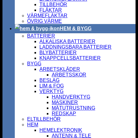
TILLBEHÖR
FLÄKTAR
VÄRMEFLÄKTAR
ÖVRIG VÄRME
HEM & BYGG
BATTERIER
ALKALISKA BATTERIER
LADDNINGSBARA BATTERIER
BLYBATTERIER
KNAPPCELLSBATTERIER
BYGG
ARBETSKLÄDER
ARBETSSKOR
BESLAG
LIM & FOG
VERKTYG
HANDVERKTYG
MASKINER
MÄTUTRUSTNING
REDSKAP
ELTILLBEHÖR
HEM
HEMELEKTRONIK
ANTENN & TELE