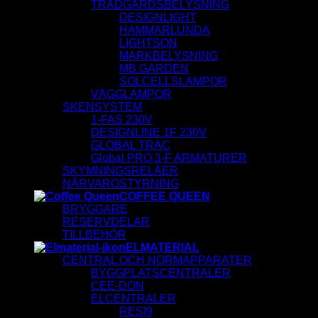
TRÄDGÅRDSBELYSNING
DESIGNLIGHT
HAMMARLUNDA
LIGHTSON
MARKBELYSNING
MB GARDEN
SOLCELLSLAMPOR
VÄGGLAMPOR
SKENSYSTEM
1-FAS 230V
DESIGNLINE 1F 230V
GLOBAL TRAC
Global PRO 3-F ARMATURER
SKYMNINGSRELÄER
NÄRVAROSTYRNING
COFFEE QUEEN
BRYGGARE
RESERVDELAR
TILLBEHÖR
ELMATERIAL
CENTRAL OCH NORMAPPARATER
BYGGPLATSCENTRALER
CEE-DON
ELCENTRALER
RESI9