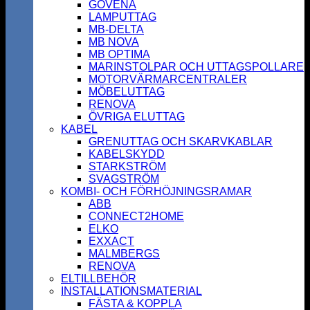
GOVENA
LAMPUTTAG
MB-DELTA
MB NOVA
MB OPTIMA
MARINSTOLPAR OCH UTTAGSPOLLARE
MOTORVÄRMARCENTRALER
MÖBELUTTAG
RENOVA
ÖVRIGA ELUTTAG
KABEL
GRENUTTAG OCH SKARVKABLAR
KABELSKYDD
STARKSTRÖM
SVAGSTRÖM
KOMBI- OCH FÖRHÖJNINGSRAMAR
ABB
CONNECT2HOME
ELKO
EXXACT
MALMBERGS
RENOVA
ELTILLBEHÖR
INSTALLATIONSMATERIAL
FÄSTA & KOPPLA