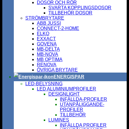
DOSOR OCH RÖR
SVARTA KOPPLINGSDOSOR
TILLBEHÖR DOSOR
STRÖMBRYTARE
ABB JUSSI
CONNECT-2-HOME
ELKO
EXXACT
GOVENA
MB-DELTA
MB-NOVA
MB OPTIMA
RENOVA
ÖVRIGA BRYTARE
ENERGISPAR
LED-BELYSNING
LED ALUMINIUMPROFILER
DESIGNLIGHT
INFÄLLDA-PROFILER
UTANPÅLIGGANDE-
PROFILER
TILLBEHÖR
LUMINES
INFÄLLDA PROFILER