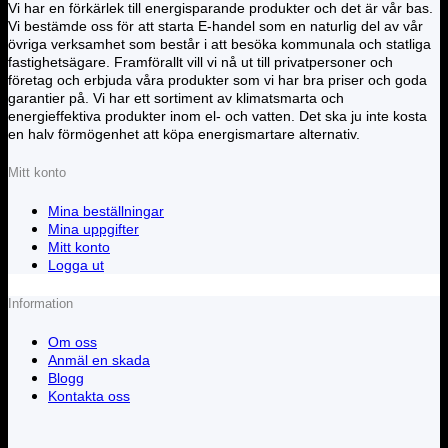
Vi har en förkärlek till energisparande produkter och det är vår bas.
Vi bestämde oss för att starta E-handel som en naturlig del av vår
övriga verksamhet som består i att besöka kommunala och statliga
fastighetsägare. Framförallt vill vi nå ut till privatpersoner och
företag och erbjuda våra produkter som vi har bra priser och goda
garantier på. Vi har ett sortiment av klimatsmarta och
energieffektiva produkter inom el- och vatten. Det ska ju inte kosta
en halv förmögenhet att köpa energismartare alternativ.
Mitt konto
Mina beställningar
Mina uppgifter
Mitt konto
Logga ut
Information
Om oss
Anmäl en skada
Blogg
Kontakta oss