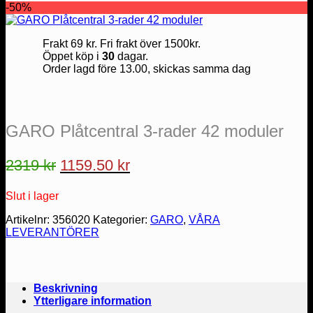
-50%
Frakt 69 kr. Fri frakt över 1500kr.
Öppet köp i
30
dagar.
Order lagd före 13.00, skickas samma dag
GARO Plåtcentral 3-rader 42 moduler
Det
Det
2319
kr
1159.50
kr
ursprungliga
nuvarande
Slut i lager
priset
priset
var:
är:
Artikelnr:
356020
Kategorier:
GARO
,
VÅRA
LEVERANTÖRER
2319 kr.
1159.50 kr.
Beskrivning
Ytterligare information