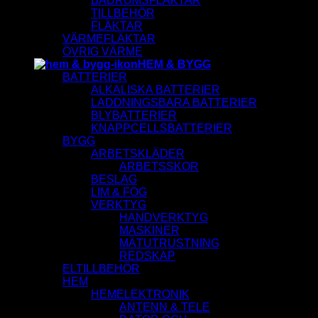
BADRUMSFLÄKTAR
TILLBEHÖR
FLÄKTAR
VÄRMEFLÄKTAR
ÖVRIG VÄRME
HEM & BYGG
BATTERIER
ALKALISKA BATTERIER
LADDNINGSBARA BATTERIER
BLYBATTERIER
KNAPPCELLSBATTERIER
BYGG
ARBETSKLÄDER
ARBETSSKOR
BESLAG
LIM & FOG
VERKTYG
HANDVERKTYG
MASKINER
MÄTUTRUSTNING
REDSKAP
ELTILLBEHÖR
HEM
HEMELEKTRONIK
ANTENN & TELE