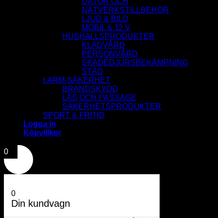
DATOR OCH
NÄTVERKSTILLBEHÖR
LJUD & BILD
MOBIL & 12 V
HUSHALLSPRODUKTER
KLÄDVÅRD
PERSONVÅRD
SKADEDJURSBEKÄMPNING
STÄD
LARM-SÄKERHET
BRANDSKYDD
LÅS OCH PASSAGE
SÄKERHETSPRODUKTER
SPORT & FRITID
Logga in
Köpvillkor
0
0
Din kundvagn