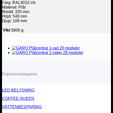
Färg: RAL9010 Vit
Material: Plåt
Bredd: 335 mm
Höjd: 549 mm
Djup: 108 mm
Vikt
5600 g
Populära kategorier
LED-BELYSNING
COFFEE QUEEN
VATTENBESPARING