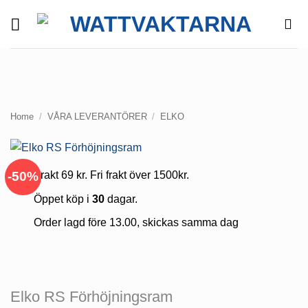
Skip
to
content
Home
/
VÅRA LEVERANTÖRER
/
ELKO
-50%
Frakt 69 kr. Fri frakt över 1500kr.
Öppet köp i
30
dagar.
Order lagd före 13.00, skickas samma dag
Elko RS Förhöjningsram