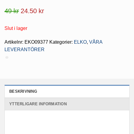
Det
Det
49
kr
24.50
kr
ursprungliga
nuvarande
Slut i lager
priset
priset
var:
är:
Artikelnr:
EKO09377
Kategorier:
ELKO
,
VÅRA
LEVERANTÖRER
49 kr.
24.50 kr.
BESKRIVNING
YTTERLIGARE INFORMATION