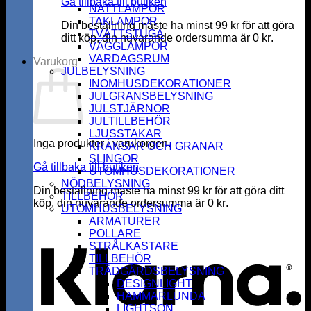
Gå tillbaka till butiken
NATTLAMPOR
TAKLAMPOR
Din beställning måste ha minst
99
kr
för att göra
TVÄTTSTUGA
ditt köp, din nuvarande ordersumma är
0
kr
.
VÄGGLAMPOR
VARDAGSRUM
Varukorg
JULBELYSNING
INOMHUSDEKORATIONER
JULGRANSBELYSNING
JULSTJÄRNOR
JULTILLBEHÖR
LJUSSTAKAR
Inga produkter i varukorgen.
KRANSAR OCH GRANAR
SLINGOR
Gå tillbaka till butiken
UTOMHUSDEKORATIONER
NÖDBELYSNING
Din beställning måste ha minst
99
kr
för att göra ditt
TILLBEHÖR
köp, din nuvarande ordersumma är
0
kr
.
UTOMHUSBELYSNING
K
ARMATURER
POLLARE
STRÅLKASTARE
TILLBEHÖR
TRÄDGÅRDSBELYSNING
DESIGNLIGHT
HAMMARLUNDA
LIGHTSON