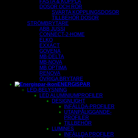
FÄSTA & KOPPLA
DOSOR OCH RÖR
SVARTA KOPPLINGSDOSOR
TILLBEHÖR DOSOR
STRÖMBRYTARE
ABB JUSSI
CONNECT-2-HOME
ELKO
EXXACT
GOVENA
MB-DELTA
MB-NOVA
MB OPTIMA
RENOVA
ÖVRIGA BRYTARE
ENERGISPAR
LED-BELYSNING
LED ALUMINIUMPROFILER
DESIGNLIGHT
INFÄLLDA-PROFILER
UTANPÅLIGGANDE-
PROFILER
TILLBEHÖR
LUMINES
INFÄLLDA PROFILER