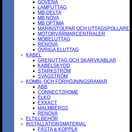
GOVENA
LAMPUTTAG
MB-DELTA
MB NOVA
MB OPTIMA
MARINSTOLPAR OCH UTTAGSPOLLARE
MOTORVÄRMARCENTRALER
MÖBELUTTAG
RENOVA
ÖVRIGA ELUTTAG
KABEL
GRENUTTAG OCH SKARVKABLAR
KABELSKYDD
STARKSTRÖM
SVAGSTRÖM
KOMBI- OCH FÖRHÖJNINGSRAMAR
ABB
CONNECT2HOME
ELKO
EXXACT
MALMBERGS
RENOVA
ELTILLBEHÖR
INSTALLATIONSMATERIAL
FÄSTA & KOPPLA