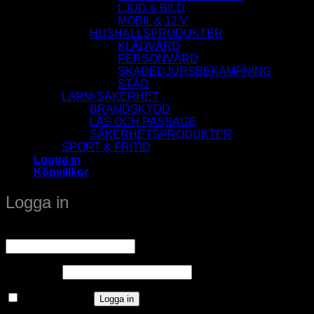
LJUD & BILD
MOBIL & 12 V
HUSHALLSPRODUKTER
KLÄDVÅRD
PERSONVÅRD
SKADEDJURSBEKÄMPNING
STÄD
LARM-SÄKERHET
BRANDSKYDD
LÅS OCH PASSAGE
SÄKERHETSPRODUKTER
SPORT & FRITID
Logga in
Köpvillkor
Logga in
Obligatoriskt
Användarnamn eller e-postadress
*
Obligatoriskt
Lösenord
*
Kom ihåg mig
Logga in