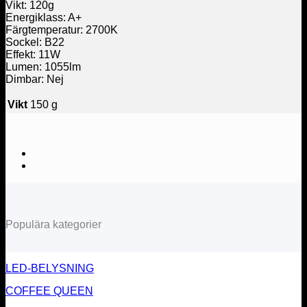
Vikt: 120g
Energiklass: A+
Färgtemperatur: 2700K
Sockel: B22
Effekt: 11W
Lumen: 1055lm
Dimbar: Nej
Vikt
150 g
Populära kategorier
LED-BELYSNING
COFFEE QUEEN