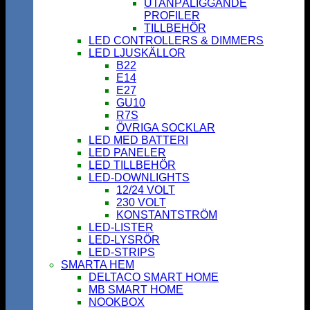
UTANPÅLIGGANDE
PROFILER
TILLBEHÖR
LED CONTROLLERS & DIMMERS
LED LJUSKÄLLOR
B22
E14
E27
GU10
R7S
ÖVRIGA SOCKLAR
LED MED BATTERI
LED PANELER
LED TILLBEHÖR
LED-DOWNLIGHTS
12/24 VOLT
230 VOLT
KONSTANTSTRÖM
LED-LISTER
LED-LYSRÖR
LED-STRIPS
SMARTA HEM
DELTACO SMART HOME
MB SMART HOME
NOOKBOX