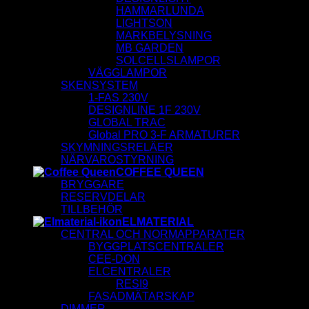
HAMMARLUNDA
LIGHTSON
MARKBELYSNING
MB GARDEN
SOLCELLSLAMPOR
VÄGGLAMPOR
SKENSYSTEM
1-FAS 230V
DESIGNLINE 1F 230V
GLOBAL TRAC
Global PRO 3-F ARMATURER
SKYMNINGSRELÄER
NÄRVAROSTYRNING
COFFEE QUEEN
BRYGGARE
RESERVDELAR
TILLBEHÖR
ELMATERIAL
CENTRAL OCH NORMAPPARATER
BYGGPLATSCENTRALER
CEE-DON
ELCENTRALER
RESI9
FASADMÄTARSKAP
DIMMER