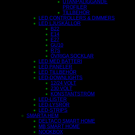
UTANPÅLIGGANDE
PROFILER
TILLBEHÖR
LED CONTROLLERS & DIMMERS
LED LJUSKÄLLOR
B22
E14
E27
GU10
R7S
ÖVRIGA SOCKLAR
LED MED BATTERI
LED PANELER
LED TILLBEHÖR
LED-DOWNLIGHTS
12/24 VOLT
230 VOLT
KONSTANTSTRÖM
LED-LISTER
LED-LYSRÖR
LED-STRIPS
SMARTA HEM
DELTACO SMART HOME
MB SMART HOME
NOOKBOX