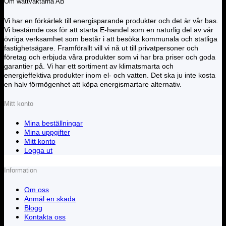
Om wattväktarna AB
Vi har en förkärlek till energisparande produkter och det är vår bas.
Vi bestämde oss för att starta E-handel som en naturlig del av vår
övriga verksamhet som består i att besöka kommunala och statliga
fastighetsägare. Framförallt vill vi nå ut till privatpersoner och
företag och erbjuda våra produkter som vi har bra priser och goda
garantier på. Vi har ett sortiment av klimatsmarta och
energieffektiva produkter inom el- och vatten. Det ska ju inte kosta
en halv förmögenhet att köpa energismartare alternativ.
Mitt konto
Mina beställningar
Mina uppgifter
Mitt konto
Logga ut
Information
Om oss
Anmäl en skada
Blogg
Kontakta oss