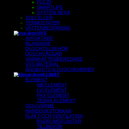
PLEJD
SMARTLIFE
SYSTEM NEXA
SOLCELLER
TERMOSTATER
VATTENBESPARING
VVS
AVFUKTARE
BLANDARE
DUSCHTILLBEHÖR
DUSCHVÄGGAR
VARMVATTENBEREDARE
VVS-MATERIAL
ÅNGBASTU & DUSCHKABINER
KLIMAT
ELEMENT
MB ELEMENT
LVI ELEMENT
PAX ELEMENT
ZEBRA ELEMENT
GOLVVÄRME
HANDDUKSTORKAR
FLÄKT OCH VENTILATION
BADRUMSFLÄKTAR
TILLBEHÖR