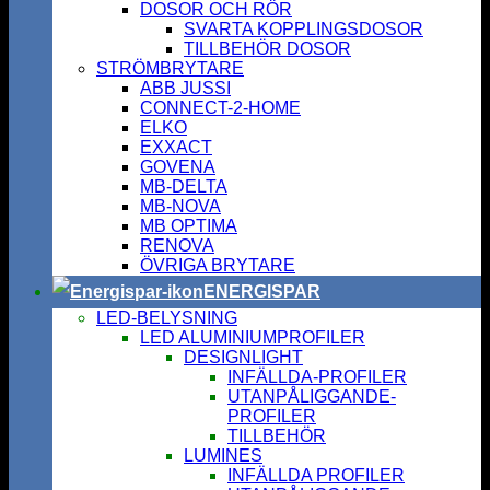
DOSOR OCH RÖR
SVARTA KOPPLINGSDOSOR
TILLBEHÖR DOSOR
STRÖMBRYTARE
ABB JUSSI
CONNECT-2-HOME
ELKO
EXXACT
GOVENA
MB-DELTA
MB-NOVA
MB OPTIMA
RENOVA
ÖVRIGA BRYTARE
ENERGISPAR
LED-BELYSNING
LED ALUMINIUMPROFILER
DESIGNLIGHT
INFÄLLDA-PROFILER
UTANPÅLIGGANDE-
PROFILER
TILLBEHÖR
LUMINES
INFÄLLDA PROFILER