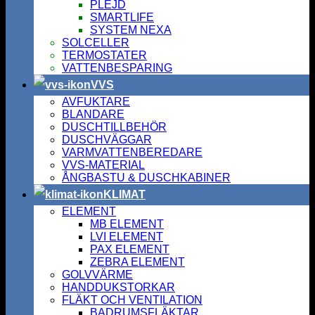
PLEJD
SMARTLIFE
SYSTEM NEXA
SOLCELLER
TERMOSTATER
VATTENBESPARING
VVS
AVFUKTARE
BLANDARE
DUSCHTILLBEHÖR
DUSCHVÄGGAR
VARMVATTENBEREDARE
VVS-MATERIAL
ÅNGBASTU & DUSCHKABINER
KLIMAT
ELEMENT
MB ELEMENT
LVI ELEMENT
PAX ELEMENT
ZEBRA ELEMENT
GOLVVÄRME
HANDDUKSTORKAR
FLÄKT OCH VENTILATION
BADRUMSFLÄKTAR