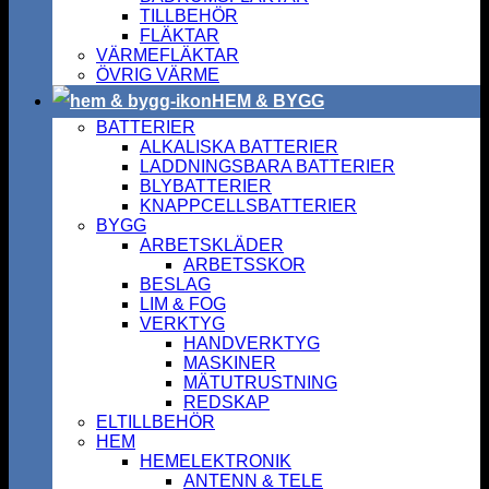
TILLBEHÖR
FLÄKTAR
VÄRMEFLÄKTAR
ÖVRIG VÄRME
HEM & BYGG
BATTERIER
ALKALISKA BATTERIER
LADDNINGSBARA BATTERIER
BLYBATTERIER
KNAPPCELLSBATTERIER
BYGG
ARBETSKLÄDER
ARBETSSKOR
BESLAG
LIM & FOG
VERKTYG
HANDVERKTYG
MASKINER
MÄTUTRUSTNING
REDSKAP
ELTILLBEHÖR
HEM
HEMELEKTRONIK
ANTENN & TELE