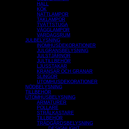
HALL
KÖK
NATTLAMPOR
TAKLAMPOR
TVÄTTSTUGA
VÄGGLAMPOR
VARDAGSRUM
JULBELYSNING
INOMHUSDEKORATIONER
JULGRANSBELYSNING
JULSTJÄRNOR
JULTILLBEHÖR
LJUSSTAKAR
KRANSAR OCH GRANAR
SLINGOR
UTOMHUSDEKORATIONER
NÖDBELYSNING
TILLBEHÖR
UTOMHUSBELYSNING
ARMATURER
POLLARE
STRÅLKASTARE
TILLBEHÖR
TRÄDGÅRDSBELYSNING
DESIGNLIGHT