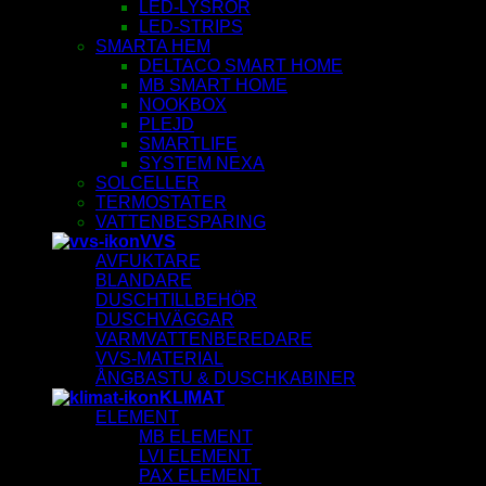
LED-LYSRÖR
LED-STRIPS
SMARTA HEM
DELTACO SMART HOME
MB SMART HOME
NOOKBOX
PLEJD
SMARTLIFE
SYSTEM NEXA
SOLCELLER
TERMOSTATER
VATTENBESPARING
VVS
AVFUKTARE
BLANDARE
DUSCHTILLBEHÖR
DUSCHVÄGGAR
VARMVATTENBEREDARE
VVS-MATERIAL
ÅNGBASTU & DUSCHKABINER
KLIMAT
ELEMENT
MB ELEMENT
LVI ELEMENT
PAX ELEMENT