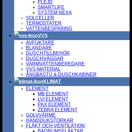
PLEJD
SMARTLIFE
SYSTEM NEXA
SOLCELLER
TERMOSTATER
VATTENBESPARING
VVS
AVFUKTARE
BLANDARE
DUSCHTILLBEHÖR
DUSCHVÄGGAR
VARMVATTENBEREDARE
VVS-MATERIAL
ÅNGBASTU & DUSCHKABINER
KLIMAT
ELEMENT
MB ELEMENT
LVI ELEMENT
PAX ELEMENT
ZEBRA ELEMENT
GOLVVÄRME
HANDDUKSTORKAR
FLÄKT OCH VENTILATION
BADRUMSFLÄKTAR