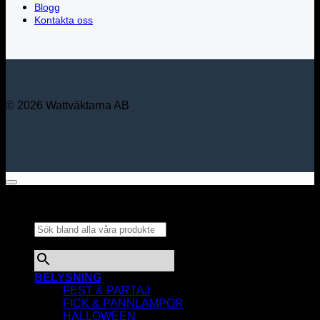
Blogg
Kontakta oss
© 2026 Wattväktarna AB
Sök bland alla våra
produkter...
×
BELYSNING
FEST & PARTAJ
FICK & PANNLAMPOR
HALLOWEEN