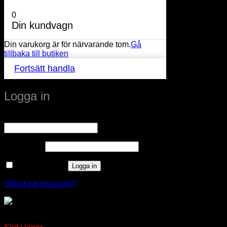
0
Din kundvagn
Din varukorg är för närvarande tom.
Gå
tillbaka till butiken
Fortsätt handla
Logga in
Obligatoriskt
Användarnamn eller e-postadress
*
Obligatoriskt
Lösenord
*
Kom ihåg mig
Logga in
Glömt ditt lösenord?
Arbetssko Atlas XP 205 ESD