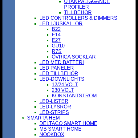
UTANPÅLIGGANDE
PROFILER
TILLBEHÖR
LED CONTROLLERS & DIMMERS
LED LJUSKÄLLOR
B22
E14
E27
GU10
R7S
ÖVRIGA SOCKLAR
LED MED BATTERI
LED PANELER
LED TILLBEHÖR
LED-DOWNLIGHTS
12/24 VOLT
230 VOLT
KONSTANTSTRÖM
LED-LISTER
LED-LYSRÖR
LED-STRIPS
SMARTA HEM
DELTACO SMART HOME
MB SMART HOME
NOOKBOX