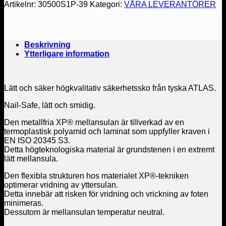
Artikelnr:
30500S1P-39
Kategori:
VÅRA LEVERANTÖRER
Beskrivning
Ytterligare information
Lätt och säker högkvalitativ säkerhetssko från tyska ATLAS.
Nail-Safe, lätt och smidig.
Den metallfria XP® mellansulan är tillverkad av en
termoplastisk polyamid och laminat som uppfyller kraven i
EN ISO 20345 S3.
Detta högteknologiska material är grundstenen i en extremt
lätt mellansula.
Den flexibla strukturen hos materialet XP®-tekniken
optimerar vridning av yttersulan.
Detta innebär att risken för vridning och vrickning av foten
minimeras.
Dessutom är mellansulan temperatur neutral.