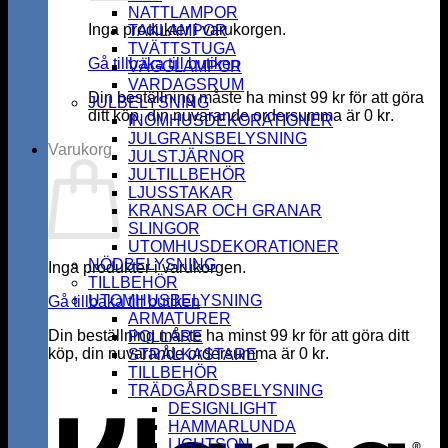
NATTLAMPOR
Inga produkter i varukorgen.
TAKLAMPOR
TVÄTTSTUGA
Gå tillbaka till butiken
VÄGGLAMPOR
VARDAGSRUM
Din beställning måste ha minst
99
kr
för att göra
JULBELYSNING
ditt köp, din nuvarande ordersumma är
0
kr
.
INOMHUSDEKORATIONER
JULGRANSBELYSNING
Varukorg
JULSTJÄRNOR
JULTILLBEHÖR
LJUSSTAKAR
KRANSAR OCH GRANAR
SLINGOR
UTOMHUSDEKORATIONER
NÖDBELYSNING
Inga produkter i varukorgen.
TILLBEHÖR
UTOMHUSBELYSNING
Gå tillbaka till butiken
ARMATURER
Din beställning måste ha minst
99
kr
för att göra ditt
POLLARE
köp, din nuvarande ordersumma är
0
kr
.
STRÅLKASTARE
K
TILLBEHÖR
TRÄDGÅRDSBELYSNING
DESIGNLIGHT
HAMMARLUNDA
LIGHTSON