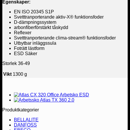
Egenskaper:
EN ISO 20345 S1P
Svetttranporterande aktiv-X® funktionsfoder
D-dämpningssystem
arbonfiberförstärkt tåskydd
Reflexer
Svetttranporterande clima-stream® funktionsfoder
Utbytbar inläggssula
Foträtt lästform
ESD Säker
Storlek 36-49
Vikt
1300 g
Produktkategorier
BELLALITE
DANFOSS