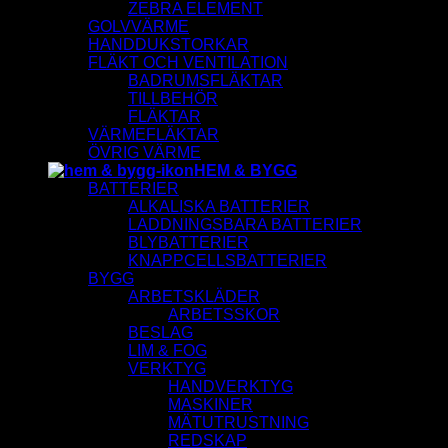
ZEBRA ELEMENT
GOLVVÄRME
HANDDUKSTORKAR
FLÄKT OCH VENTILATION
BADRUMSFLÄKTAR
TILLBEHÖR
FLÄKTAR
VÄRMEFLÄKTAR
ÖVRIG VÄRME
HEM & BYGG
BATTERIER
ALKALISKA BATTERIER
LADDNINGSBARA BATTERIER
BLYBATTERIER
KNAPPCELLSBATTERIER
BYGG
ARBETSKLÄDER
ARBETSSKOR
BESLAG
LIM & FOG
VERKTYG
HANDVERKTYG
MASKINER
MÄTUTRUSTNING
REDSKAP