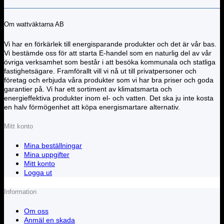
Om wattväktarna AB
Vi har en förkärlek till energisparande produkter och det är vår bas.
Vi bestämde oss för att starta E-handel som en naturlig del av vår
övriga verksamhet som består i att besöka kommunala och statliga
fastighetsägare. Framförallt vill vi nå ut till privatpersoner och
företag och erbjuda våra produkter som vi har bra priser och goda
garantier på. Vi har ett sortiment av klimatsmarta och
energieffektiva produkter inom el- och vatten. Det ska ju inte kosta
en halv förmögenhet att köpa energismartare alternativ.
Mitt konto
Mina beställningar
Mina uppgifter
Mitt konto
Logga ut
Information
Om oss
Anmäl en skada