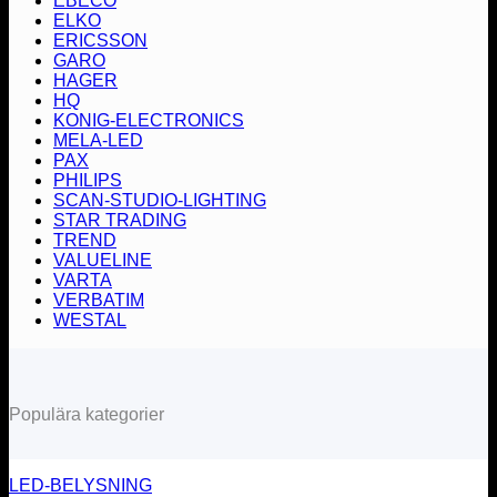
EBECO
ELKO
ERICSSON
GARO
HAGER
HQ
KONIG-ELECTRONICS
MELA-LED
PAX
PHILIPS
SCAN-STUDIO-LIGHTING
STAR TRADING
TREND
VALUELINE
VARTA
VERBATIM
WESTAL
Populära kategorier
LED-BELYSNING