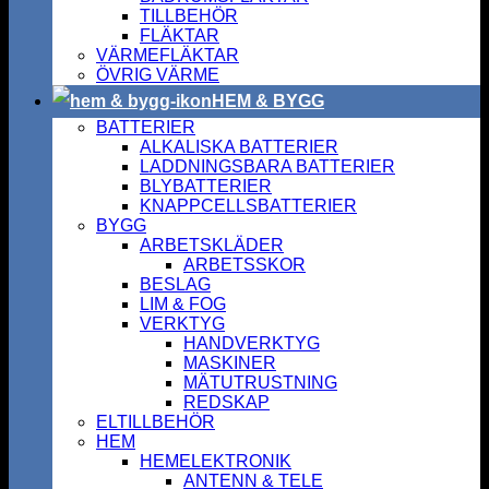
TILLBEHÖR
FLÄKTAR
VÄRMEFLÄKTAR
ÖVRIG VÄRME
HEM & BYGG
BATTERIER
ALKALISKA BATTERIER
LADDNINGSBARA BATTERIER
BLYBATTERIER
KNAPPCELLSBATTERIER
BYGG
ARBETSKLÄDER
ARBETSSKOR
BESLAG
LIM & FOG
VERKTYG
HANDVERKTYG
MASKINER
MÄTUTRUSTNING
REDSKAP
ELTILLBEHÖR
HEM
HEMELEKTRONIK
ANTENN & TELE