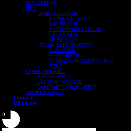
ELTILLBEHÖR
HEM
HEMELEKTRONIK
ANTENN & TELE
DATOR OCH
NÄTVERKSTILLBEHÖR
LJUD & BILD
MOBIL & 12 V
HUSHALLSPRODUKTER
KLÄDVÅRD
PERSONVÅRD
SKADEDJURSBEKÄMPNING
STÄD
LARM-SÄKERHET
BRANDSKYDD
LÅS OCH PASSAGE
SÄKERHETSPRODUKTER
SPORT & FRITID
Logga in
Köpvillkor
0