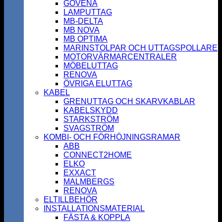
GOVENA
LAMPUTTAG
MB-DELTA
MB NOVA
MB OPTIMA
MARINSTOLPAR OCH UTTAGSPOLLARE
MOTORVÄRMARCENTRALER
MÖBELUTTAG
RENOVA
ÖVRIGA ELUTTAG
KABEL
GRENUTTAG OCH SKARVKABLAR
KABELSKYDD
STARKSTRÖM
SVAGSTRÖM
KOMBI- OCH FÖRHÖJNINGSRAMAR
ABB
CONNECT2HOME
ELKO
EXXACT
MALMBERGS
RENOVA
ELTILLBEHÖR
INSTALLATIONSMATERIAL
FÄSTA & KOPPLA