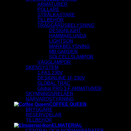
ARMATURER
POLLARE
STRÅLKASTARE
TILLBEHÖR
TRÄDGÅRDSBELYSNING
DESIGNLIGHT
HAMMARLUNDA
LIGHTSON
MARKBELYSNING
MB GARDEN
SOLCELLSLAMPOR
VÄGGLAMPOR
SKENSYSTEM
1-FAS 230V
DESIGNLINE 1F 230V
GLOBAL TRAC
Global PRO 3-F ARMATURER
SKYMNINGSRELÄER
NÄRVAROSTYRNING
COFFEE QUEEN
BRYGGARE
RESERVDELAR
TILLBEHÖR
ELMATERIAL
CENTRAL OCH NORMAPPARATER