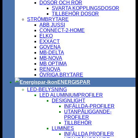
DOSOR OCH RÖR
SVARTA KOPPLINGSDOSOR
TILLBEHÖR DOSOR
STRÖMBRYTARE
ABB JUSSI
CONNECT-2-HOME
ELKO
EXXACT
GOVENA
MB-DELTA
MB-NOVA
MB OPTIMA
RENOVA
ÖVRIGA BRYTARE
ENERGISPAR
LED-BELYSNING
LED ALUMINIUMPROFILER
DESIGNLIGHT
INFÄLLDA-PROFILER
UTANPÅLIGGANDE-
PROFILER
TILLBEHÖR
LUMINES
INFÄLLDA PROFILER