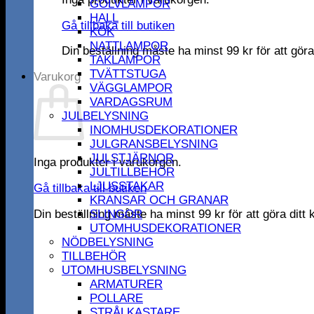
GOLVLAMPOR
HALL
Gå tillbaka till butiken
KÖK
NATTLAMPOR
Din beställning måste ha minst
99
kr
för att gör
TAKLAMPOR
TVÄTTSTUGA
Varukorg
VÄGGLAMPOR
VARDAGSRUM
JULBELYSNING
INOMHUSDEKORATIONER
JULGRANSBELYSNING
JULSTJÄRNOR
Inga produkter i varukorgen.
JULTILLBEHÖR
LJUSSTAKAR
Gå tillbaka till butiken
KRANSAR OCH GRANAR
Din beställning måste ha minst
99
kr
för att göra dit
SLINGOR
UTOMHUSDEKORATIONER
NÖDBELYSNING
TILLBEHÖR
UTOMHUSBELYSNING
ARMATURER
POLLARE
STRÅLKASTARE