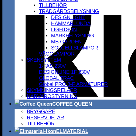
TILLBEHÖR
TRÄDGÅRDSBELYSNING
DESIGNLIGHT
HAMMARLUNDA
LIGHTSON
MARKBELYSNING
MB GARDEN
SOLCELLSLAMPOR
VÄGGLAMPOR
SKENSYSTEM
1-FAS 230V
DESIGNLINE 1F 230V
GLOBAL TRAC
Global PRO 3-F ARMATURER
SKYMNINGSRELÄER
NÄRVAROSTYRNING
COFFEE QUEEN
BRYGGARE
RESERVDELAR
TILLBEHÖR
ELMATERIAL