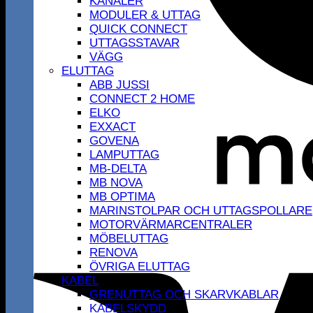
KANALER
MODULER & UTTAG
QUICK CONNECT
UTTAGSSTAVAR
VÄGG
ELUTTAG
ABB JUSSI
CONNECT 2 HOME
ELKO
EXXACT
GOVENA
LAMPUTTAG
MB-DELTA
MB NOVA
MB OPTIMA
MARINSTOLPAR OCH UTTAGSPOLLARE
MOTORVÄRMARCENTRALER
MÖBELUTTAG
RENOVA
ÖVRIGA ELUTTAG
KABEL
GRENUTTAG OCH SKARVKABLAR
KABELSKYDD