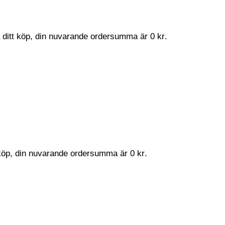
a ditt köp, din nuvarande ordersumma är
0
kr
.
t köp, din nuvarande ordersumma är
0
kr
.