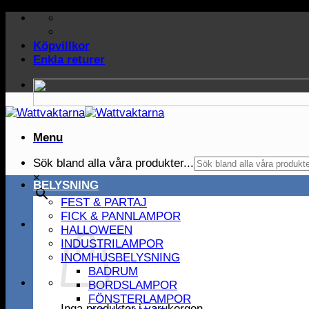
Skip
to
content
Köpvillkor
Enkla returer
Menu
Sök bland alla våra produkter...
×
BELYSNING
FEST & PARTAJ
FICK & PANNLAMPOR
HALLOWEEN
INDUSTRILAMPOR
INOMHUSBELYSNING
BADRUM
BORDSLAMPOR
FÖNSTERLAMPOR
Inga produkter i varukorgen.