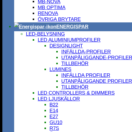
MB-NOVA
MB OPTIMA
RENOVA
ÖVRIGA BRYTARE
ENERGISPAR
LED-BELYSNING
LED ALUMINIUMPROFILER
DESIGNLIGHT
INFÄLLDA-PROFILER
UTANPÅLIGGANDE-PROFILE
TILLBEHÖR
LUMINES
INFÄLLDA PROFILER
UTANPÅLIGGANDE PROFILER
TILLBEHÖR
LED CONTROLLERS & DIMMERS
LED LJUSKÄLLOR
B22
E14
E27
GU10
R7S