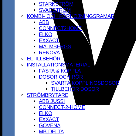
STARKSTRÖM
SVAGSTRÖM
KOMBI- OCH FÖRHÖJNINGSRAMAR
ABB
CONNECT2HOME
ELKO
EXXACT
MALMBERGS
RENOVA
ELTILLBEHÖR
INSTALLATIONSMATERIAL
FÄSTA & KOPPLA
DOSOR OCH RÖR
SVARTA KOPPLINGSDOSOR
TILLBEHÖR DOSOR
STRÖMBRYTARE
ABB JUSSI
CONNECT-2-HOME
ELKO
EXXACT
GOVENA
MB-DELTA