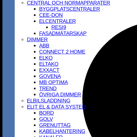
CENTRAL OCH NORMAPPARATER
BYGGPLATSCENTRALER
CEE-DON
ELCENTRALER
RESI9
FASADMÄTARSKAP
DIMMER
ABB
CONNECT 2 HOME
ELKO
ELTAKO
EXXACT
GOVENA
MB OPTIMA
TREND
ÖVRIGA DIMMER
ELBILSLADDNING
ELIT EL & DATA SYSTEM
BORD
GOLV
GRENUTTAG
KABELHANTERING