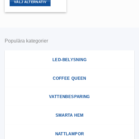
VÄLJ ALTERNATIV
Den
här
produkten
har
flera
Populära kategorier
varianter.
De
olika
LED-BELYSNING
alternativen
kan
väljas
COFFEE QUEEN
på
produktsidan
VATTENBESPARING
SMARTA HEM
NATTLAMPOR