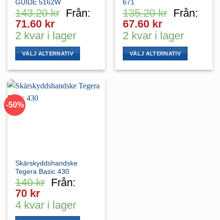
GUIDE 5162W
671
143.20
kr
Från:
135.20
kr
Från:
71.60
kr
67.60
kr
2 kvar i lager
2 kvar i lager
VÄLJ ALTERNATIV
VÄLJ ALTERNATIV
Den
Den
här
här
produkten
produkten
har
har
-50%
flera
flera
varianter.
varianter.
De
De
olika
olika
alternativen
alternativen
kan
kan
Skärskyddshandske
väljas
väljas
Tegera Basic 430
på
på
140
kr
Från:
produktsidan
produktsidan
70
kr
4 kvar i lager