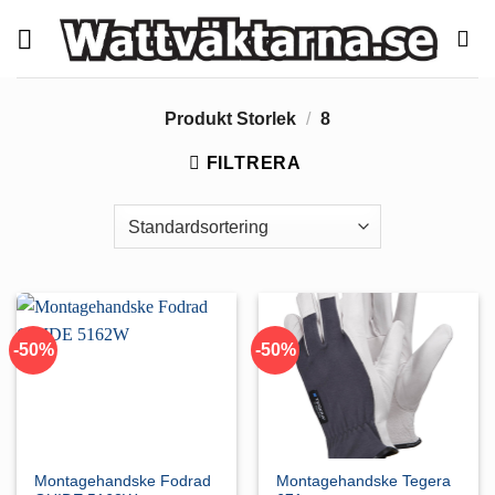
Skip
to
content
Produkt Storlek
/
8
FILTRERA
-50%
-50%
Montagehandske Fodrad
Montagehandske Tegera