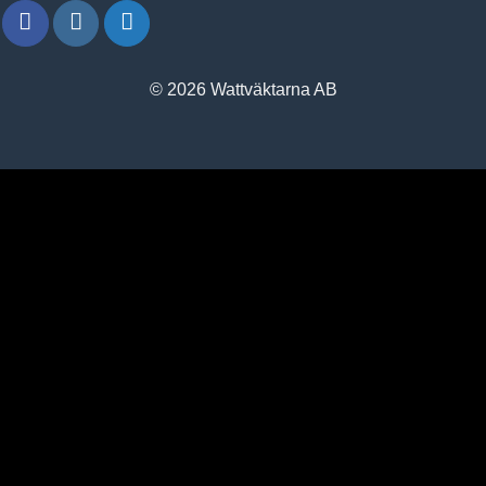
© 2026 Wattväktarna AB
window.klarnaAsyncCallback = function () {
window.Klarna.Payments.Buttons.init({ client_id:
"klarna_live_client_M1gtQTRXKW1JOWhON0d0MWNYI
}).load( { container: "#container", theme: "default", shape:
"default", on_click: (authorize) => { // Here you should invoke
authorize with the order payload. authorize( {
collect_shipping_address: true }, payload, // order payload
(result) => { // The result, if successful contains the
authorization_token }, ); }, }, function load_callback(loadResult)
{ // Here you can handle the result of loading the button }, ); };