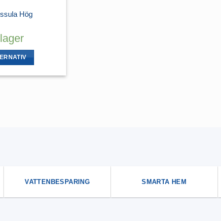
gssula Hög
 lager
TERNATIV
VATTENBESPARING
SMARTA HEM
an