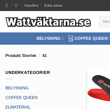
Skip
Köpvillkor
Enkla returer
to
content
BELYSNING
COFFEE QUEEN
Produkt Storlek
/
41
UNDERKATEGORIER
BELYSNING
COFFEE QUEEN
ELMATERIAL