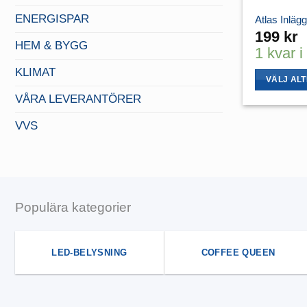
ENERGISPAR
Atlas Inläg
199
kr
HEM & BYGG
1 kvar i
KLIMAT
VÄLJ AL
Den
VÅRA LEVERANTÖRER
här
VVS
produkten
har
flera
varianter.
De
Populära kategorier
olika
alternativen
kan
LED-BELYSNING
COFFEE QUEEN
väljas
på
produktsid