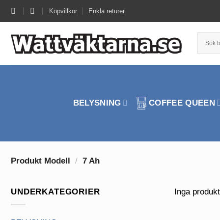
Skip
Köpvillkor
Enkla returer
to
content
BELYSNING
COFFEE QUEEN
Produkt Modell
/
7 Ah
UNDERKATEGORIER
Inga produkt