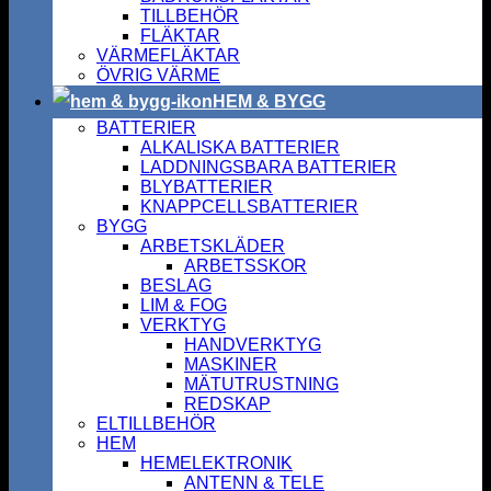
TILLBEHÖR
FLÄKTAR
VÄRMEFLÄKTAR
ÖVRIG VÄRME
HEM & BYGG
BATTERIER
ALKALISKA BATTERIER
LADDNINGSBARA BATTERIER
BLYBATTERIER
KNAPPCELLSBATTERIER
BYGG
ARBETSKLÄDER
ARBETSSKOR
BESLAG
LIM & FOG
VERKTYG
HANDVERKTYG
MASKINER
MÄTUTRUSTNING
REDSKAP
ELTILLBEHÖR
HEM
HEMELEKTRONIK
ANTENN & TELE