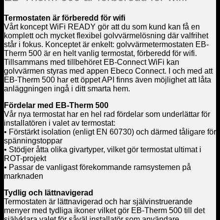
Termostaten är förberedd för wifi
Vårt koncept WiFi READY gör att du som kund kan få en
komplett och mycket flexibel golvvärmelösning där valfrihet
står i fokus. Konceptet är enkelt: golvvärmetermostaten EB-
Therm 500 är en helt vanlig termostat, förberedd för wifi.
Tillsammans med tillbehöret EB-Connect WiFi kan
golvvärmen styras med appen Ebeco Connect. I och med att
EB-Therm 500 har ett öppet API finns även möjlighet att låta
anläggningen ingå i ditt smarta hem.
Fördelar med EB-Therm 500
Vår nya termostat har en hel rad fördelar som underlättar för
installatören i valet av termostat:
• Förstärkt isolation (enligt EN 60730) och därmed tåligare för
spänningstoppar
• Stödjer åtta olika givartyper, vilket gör termostat ultimat i
ROT-projekt
• Passar de vanligast förekommande ramsystemen på
marknaden
Tydlig och lättnavigerad
Termostaten är lättnavigerad och har självinstruerande
menyer med tydliga ikoner vilket gör EB-Therm 500 till det
självklara valet för såväl installatör som användare.