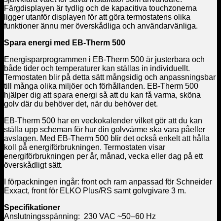
Färgdisplayen är tydlig och de kapacitiva touchzonerna
ligger utanför displayen för att göra termostatens olika
funktioner ännu mer överskådliga och användarvänliga.
Spara energi med EB-Therm 500
Energisparprogrammen i EB-Therm 500 är justerbara och
både tider och temperaturer kan ställas in individuellt.
Termostaten blir på detta sätt mångsidig och anpassningsbar
till många olika miljöer och förhållanden. EB-Therm 500
hjälper dig att spara energi så att du kan få varma, sköna
golv där du behöver det, när du behöver det.
EB-Therm 500 har en veckokalender vilket gör att du kan
ställa upp scheman för hur din golvvärme ska vara påeller
avslagen. Med EB-Therm 500 blir det också enkelt att hålla
koll på energiförbrukningen. Termostaten visar
energiförbrukningen per år, månad, vecka eller dag på ett
överskådligt sätt.
I förpackningen ingår: front och ram anpassad för Schneider
Exxact, front för ELKO Plus/RS samt golvgivare 3 m.
Specifikationer
Anslutningsspänning: 230 VAC ~50–60 Hz