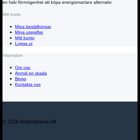
en halv förmögenhet att köpa energismartare alternativ.
Mitt konto
Mina beställningar
Mina uppgifter
Mitt konto
Logga ut
Information
Om oss
Anmäl en skada
Blogg
Kontakta oss
© 2026 Wattväktarna AB