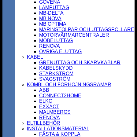
GOVENA
LAMPUTTAG
MB-DELTA
MB NOVA
MB OPTIMA
MARINSTOLPAR OCH UTTAGSPOLLARE
MOTORVÄRMARCENTRALER
MÖBELUTTAG
RENOVA
ÖVRIGA ELUTTAG
KABEL
GRENUTTAG OCH SKARVKABLAR
KABELSKYDD
STARKSTRÖM
SVAGSTRÖM
KOMBI- OCH FÖRHÖJNINGSRAMAR
ABB
CONNECT2HOME
ELKO
EXXACT
MALMBERGS
RENOVA
ELTILLBEHÖR
INSTALLATIONSMATERIAL
FÄSTA & KOPPLA