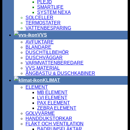
PLEJD
SMARTLIFE
SYSTEM NEXA
SOLCELLER
TERMOSTATER
VATTENBESPARING
VVS
AVFUKTARE
BLANDARE
DUSCHTILLBEHÖR
DUSCHVÄGGAR
VARMVATTENBEREDARE
VVS-MATERIAL
ÅNGBASTU & DUSCHKABINER
KLIMAT
ELEMENT
MB ELEMENT
LVI ELEMENT
PAX ELEMENT
ZEBRA ELEMENT
GOLVVÄRME
HANDDUKSTORKAR
FLÄKT OCH VENTILATION
BADRUMSFLÄKTAR