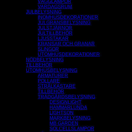
VÄGGLAMPOR
VARDAGSRUM
JULBELYSNING
INOMHUSDEKORATIONER
JULGRANSBELYSNING
JULSTJÄRNOR
JULTILLBEHÖR
LJUSSTAKAR
KRANSAR OCH GRANAR
SLINGOR
UTOMHUSDEKORATIONER
NÖDBELYSNING
TILLBEHÖR
UTOMHUSBELYSNING
ARMATURER
POLLARE
STRÅLKASTARE
TILLBEHÖR
TRÄDGÅRDSBELYSNING
DESIGNLIGHT
HAMMARLUNDA
LIGHTSON
MARKBELYSNING
MB GARDEN
SOLCELLSLAMPOR