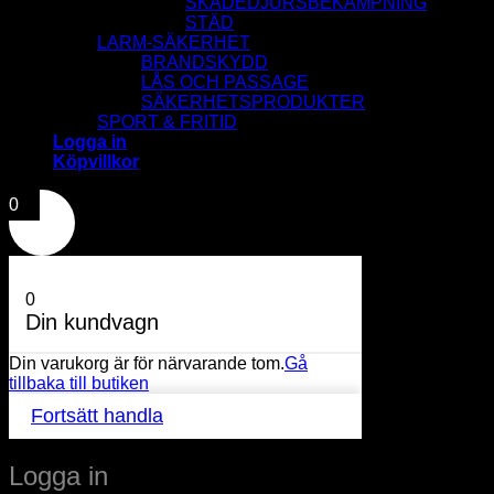
SKADEDJURSBEKÄMPNING
STÄD
LARM-SÄKERHET
BRANDSKYDD
LÅS OCH PASSAGE
SÄKERHETSPRODUKTER
SPORT & FRITID
Logga in
Köpvillkor
0
0
Din kundvagn
Din varukorg är för närvarande tom.
Gå
tillbaka till butiken
Fortsätt handla
Logga in