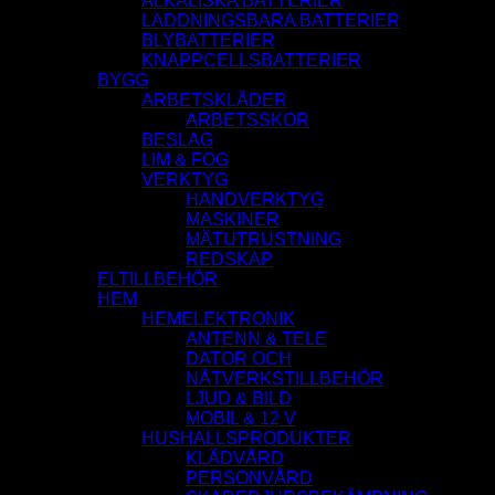
ALKALISKA BATTERIER
LADDNINGSBARA BATTERIER
BLYBATTERIER
KNAPPCELLSBATTERIER
BYGG
ARBETSKLÄDER
ARBETSSKOR
BESLAG
LIM & FOG
VERKTYG
HANDVERKTYG
MASKINER
MÄTUTRUSTNING
REDSKAP
ELTILLBEHÖR
HEM
HEMELEKTRONIK
ANTENN & TELE
DATOR OCH
NÄTVERKSTILLBEHÖR
LJUD & BILD
MOBIL & 12 V
HUSHALLSPRODUKTER
KLÄDVÅRD
PERSONVÅRD