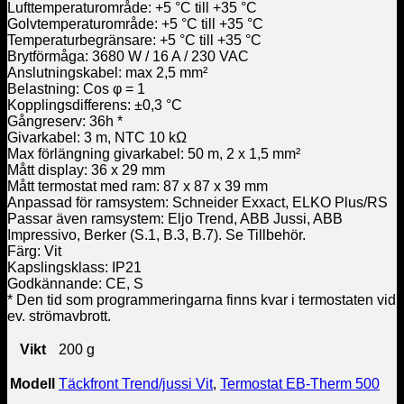
Lufttemperaturområde: +5 °C till +35 °C
Golvtemperaturområde: +5 °C till +35 °C
Temperaturbegränsare: +5 °C till +35 °C
Brytförmåga: 3680 W / 16 A / 230 VAC
Anslutningskabel: max 2,5 mm²
Belastning: Cos φ = 1
Kopplingsdifferens: ±0,3 °C
Gångreserv: 36h *
Givarkabel: 3 m, NTC 10 kΩ
Max förlängning givarkabel: 50 m, 2 x 1,5 mm²
Mått display: 36 x 29 mm
Mått termostat med ram: 87 x 87 x 39 mm
Anpassad för ramsystem: Schneider Exxact, ELKO Plus/RS
Passar även ramsystem: Eljo Trend, ABB Jussi, ABB
Impressivo, Berker (S.1, B.3, B.7). Se Tillbehör.
Färg: Vit
Kapslingsklass: IP21
Godkännande: CE, S
* Den tid som programmeringarna finns kvar i termostaten vid
ev. strömavbrott.
Vikt
200 g
Modell
Täckfront Trend/jussi Vit
,
Termostat EB-Therm 500