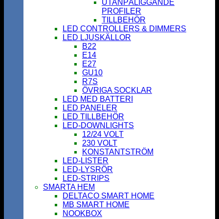
UTANPÅLIGGANDE
PROFILER
TILLBEHÖR
LED CONTROLLERS & DIMMERS
LED LJUSKÄLLOR
B22
E14
E27
GU10
R7S
ÖVRIGA SOCKLAR
LED MED BATTERI
LED PANELER
LED TILLBEHÖR
LED-DOWNLIGHTS
12/24 VOLT
230 VOLT
KONSTANTSTRÖM
LED-LISTER
LED-LYSRÖR
LED-STRIPS
SMARTA HEM
DELTACO SMART HOME
MB SMART HOME
NOOKBOX