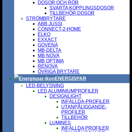
DOSOR OCH RÖR
SVARTA KOPPLINGSDOSOR
TILLBEHÖR DOSOR
STRÖMBRYTARE
ABB JUSSI
CONNECT-2-HOME
ELKO
EXXACT
GOVENA
MB-DELTA
MB-NOVA
MB OPTIMA
RENOVA
ÖVRIGA BRYTARE
ENERGISPAR
LED-BELYSNING
LED ALUMINIUMPROFILER
DESIGNLIGHT
INFÄLLDA-PROFILER
UTANPÅLIGGANDE-
PROFILER
TILLBEHÖR
LUMINES
INFÄLLDA PROFILER