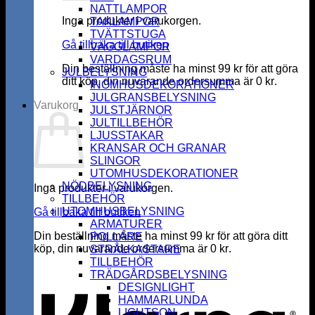
NATTLAMPOR
Inga produkter i varukorgen.
TAKLAMPOR
TVÄTTSTUGA
Gå tillbaka till butiken
VÄGGLAMPOR
VARDAGSRUM
Din beställning måste ha minst
99
kr
för att göra
JULBELYSNING
ditt köp, din nuvarande ordersumma är
0
kr
.
INOMHUSDEKORATIONER
JULGRANSBELYSNING
Varukorg
JULSTJÄRNOR
JULTILLBEHÖR
LJUSSTAKAR
KRANSAR OCH GRANAR
SLINGOR
UTOMHUSDEKORATIONER
NÖDBELYSNING
Inga produkter i varukorgen.
TILLBEHÖR
UTOMHUSBELYSNING
Gå tillbaka till butiken
ARMATURER
Din beställning måste ha minst
99
kr
för att göra ditt
POLLARE
köp, din nuvarande ordersumma är
0
kr
.
STRÅLKASTARE
K
TILLBEHÖR
TRÄDGÅRDSBELYSNING
DESIGNLIGHT
HAMMARLUNDA
LIGHTSON