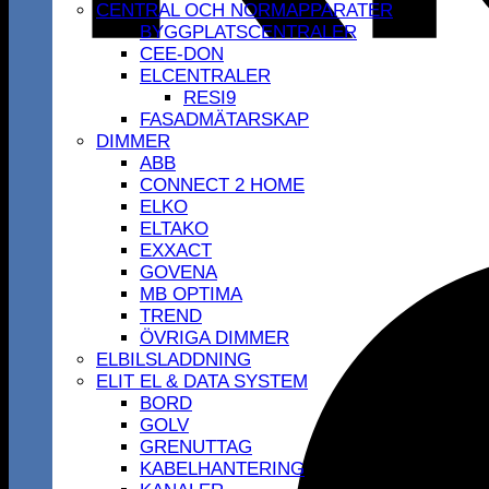
CENTRAL OCH NORMAPPARATER
BYGGPLATSCENTRALER
CEE-DON
ELCENTRALER
RESI9
FASADMÄTARSKAP
DIMMER
ABB
CONNECT 2 HOME
ELKO
ELTAKO
EXXACT
GOVENA
MB OPTIMA
TREND
ÖVRIGA DIMMER
ELBILSLADDNING
ELIT EL & DATA SYSTEM
BORD
GOLV
GRENUTTAG
KABELHANTERING