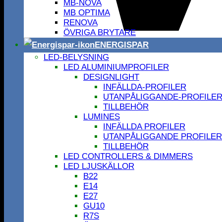
MB-NOVA
MB OPTIMA
RENOVA
ÖVRIGA BRYTARE
ENERGISPAR
LED-BELYSNING
LED ALUMINIUMPROFILER
DESIGNLIGHT
INFÄLLDA-PROFILER
UTANPÅLIGGANDE-PROFILE
TILLBEHÖR
LUMINES
INFÄLLDA PROFILER
UTANPÅLIGGANDE PROFILER
TILLBEHÖR
LED CONTROLLERS & DIMMERS
LED LJUSKÄLLOR
B22
E14
E27
GU10
R7S