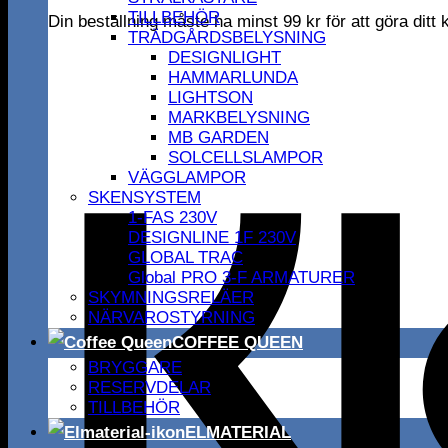
TILLBEHÖR
Din beställning måste ha minst
99
kr
för att göra dit
TRÄDGÅRDSBELYSNING
DESIGNLIGHT
HAMMARLUNDA
LIGHTSON
MARKBELYSNING
MB GARDEN
SOLCELLSLAMPOR
VÄGGLAMPOR
SKENSYSTEM
1-FAS 230V
DESIGNLINE 1F 230V
GLOBAL TRAC
Global PRO 3-F ARMATURER
SKYMNINGSRELÄER
NÄRVAROSTYRNING
COFFEE QUEEN
BRYGGARE
RESERVDELAR
TILLBEHÖR
ELMATERIAL