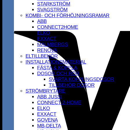
STARKSTRÖM
SVAGSTRÖM
KOMBI- OCH FÖRHÖJNINGSRAMAR
ABB
CONNECT2HOME
ELKO
EXXACT
MALMBERGS
RENOVA
ELTILLBEHÖR
INSTALLATIONSMATERIAL
FÄSTA & KOPPLA
DOSOR OCH RÖR
SVARTA KOPPLINGSDOSOR
TILLBEHÖR DOSOR
STRÖMBRYTARE
ABB JUSSI
CONNECT-2-HOME
ELKO
EXXACT
GOVENA
MB-DELTA