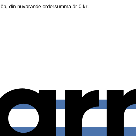
t köp, din nuvarande ordersumma är
0
kr
.