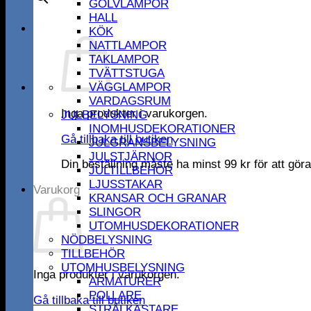
GOLVLAMPOR
HALL
KÖK
NATTLAMPOR
TAKLAMPOR
TVÄTTSTUGA
VÄGGLAMPOR
VARDAGSRUM
Inga produkter i varukorgen.
JULBELYSNING
INOMHUSDEKORATIONER
Gå tillbaka till butiken
JULGRANSBELYSNING
JULSTJÄRNOR
Din beställning måste ha minst
99
kr
för att gör
JULTILLBEHÖR
LJUSSTAKAR
Varukorg
KRANSAR OCH GRANAR
SLINGOR
UTOMHUSDEKORATIONER
NÖDBELYSNING
TILLBEHÖR
UTOMHUSBELYSNING
Inga produkter i varukorgen.
ARMATURER
POLLARE
Gå tillbaka till butiken
STRÅLKASTARE