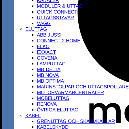
KANALER
MODULER & UTTAG
QUICK CONNECT
UTTAGSSTAVAR
VÄGG
ELUTTAG
ABB JUSSI
CONNECT 2 HOME
ELKO
EXXACT
GOVENA
LAMPUTTAG
MB-DELTA
MB NOVA
MB OPTIMA
MARINSTOLPAR OCH UTTAGSPOLLARE
MOTORVÄRMARCENTRALER
MÖBELUTTAG
RENOVA
ÖVRIGA ELUTTAG
KABEL
GRENUTTAG OCH SKARVKABLAR
KABELSKYDD