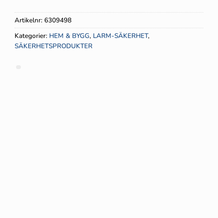
7699 kr.
3849.50 kr.
Artikelnr:
6309498
Kategorier:
HEM & BYGG
,
LARM-SÄKERHET
,
SÄKERHETSPRODUKTER