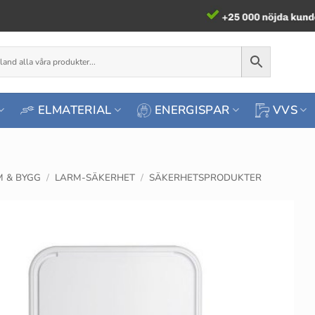
ELMATERIAL
ENERGISPAR
VVS
 & BYGG
/
LARM-SÄKERHET
/
SÄKERHETSPRODUKTER