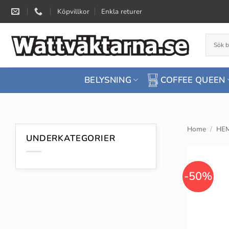
Skip
Köpvillkor
Enkla returer
to
content
BELYSNING
COFFEE QUEEN
Home
/
HEM
UNDERKATEGORIER
-50%