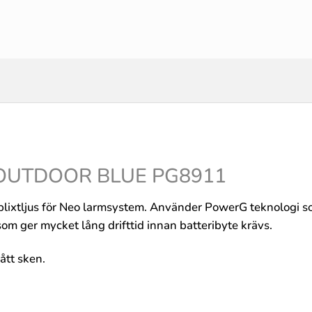
OUTDOOR BLUE PG8911
xtljus för Neo larmsystem. Använder PowerG teknologi som kl
som ger mycket lång drifttid innan batteribyte krävs.
ått sken.