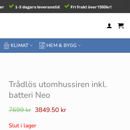
KLIMAT
HEM & BYGG
Trådlös utomhussiren inkl.
batteri Neo
Det
Det
7699
kr
3849.50
kr
ursprungliga
nuvarande
priset
priset
Slut i lager
var:
är: