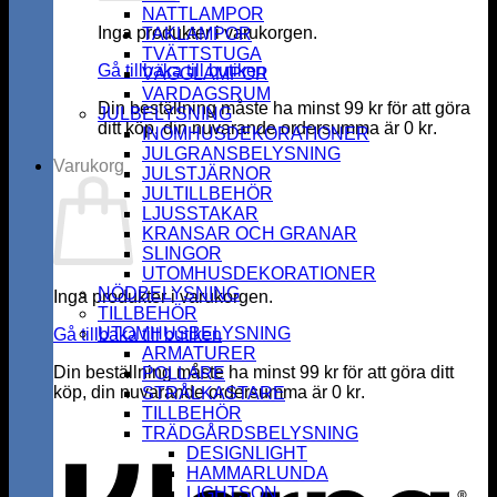
NATTLAMPOR
Inga produkter i varukorgen.
TAKLAMPOR
TVÄTTSTUGA
Gå tillbaka till butiken
VÄGGLAMPOR
VARDAGSRUM
Din beställning måste ha minst
99
kr
för att göra
JULBELYSNING
ditt köp, din nuvarande ordersumma är
0
kr
.
INOMHUSDEKORATIONER
JULGRANSBELYSNING
Varukorg
JULSTJÄRNOR
JULTILLBEHÖR
LJUSSTAKAR
KRANSAR OCH GRANAR
SLINGOR
UTOMHUSDEKORATIONER
NÖDBELYSNING
Inga produkter i varukorgen.
TILLBEHÖR
UTOMHUSBELYSNING
Gå tillbaka till butiken
ARMATURER
Din beställning måste ha minst
99
kr
för att göra ditt
POLLARE
köp, din nuvarande ordersumma är
0
kr
.
STRÅLKASTARE
K
TILLBEHÖR
TRÄDGÅRDSBELYSNING
DESIGNLIGHT
HAMMARLUNDA
LIGHTSON