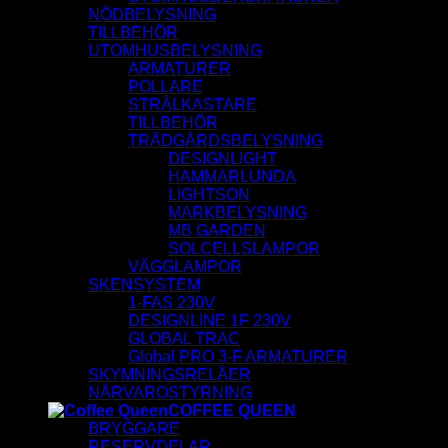
NÖDBELYSNING
TILLBEHÖR
UTOMHUSBELYSNING
ARMATURER
POLLARE
STRÅLKASTARE
TILLBEHÖR
TRÄDGÅRDSBELYSNING
DESIGNLIGHT
HAMMARLUNDA
LIGHTSON
MARKBELYSNING
MB GARDEN
SOLCELLSLAMPOR
VÄGGLAMPOR
SKENSYSTEM
1-FAS 230V
DESIGNLINE 1F 230V
GLOBAL TRAC
Global PRO 3-F ARMATURER
SKYMNINGSRELÄER
NÄRVAROSTYRNING
COFFEE QUEEN
BRYGGARE
RESERVDELAR