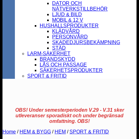
DATOR OCH
NÄTVERKSTILLBEHÖR
LJUD & BILD
MOBIL & 12 V
HUSHALLSPRODUKTER
KLÄDVÅRD
PERSONVÅRD
SKADEDJURSBEKÄMPNING
STÄD
LARM-SÄKERHET
BRANDSKYDD
LÅS OCH PASSAGE
SÄKERHETSPRODUKTER
SPORT & FRITID
OBS! Under semesterperioden V.29 - V.31 sker
utleveranser sporadiskt och under begränsad
omfattning. OBS!
Home
/
HEM & BYGG
/
HEM
/
SPORT & FRITID