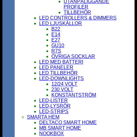
UTANPÅLIGGANDE
PROFILER
TILLBEHÖR
LED CONTROLLERS & DIMMERS
LED LJUSKÄLLOR
B22
E14
E27
GU10
R7S
ÖVRIGA SOCKLAR
LED MED BATTERI
LED PANELER
LED TILLBEHÖR
LED-DOWNLIGHTS
12/24 VOLT
230 VOLT
KONSTANTSTRÖM
LED-LISTER
LED-LYSRÖR
LED-STRIPS
SMARTA HEM
DELTACO SMART HOME
MB SMART HOME
NOOKBOX