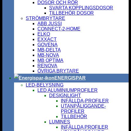
DOSOR OCH RÖR
SVARTA KOPPLINGSDOSOR
TILLBEHÖR DOSOR
STRÖMBRYTARE
ABB JUSSI
CONNECT-2-HOME
ELKO
EXXACT
GOVENA
MB-DELTA
MB-NOVA
MB OPTIMA
RENOVA
ÖVRIGA BRYTARE
ENERGISPAR
LED-BELYSNING
LED ALUMINIUMPROFILER
DESIGNLIGHT
INFÄLLDA-PROFILER
UTANPÅLIGGANDE-
PROFILER
TILLBEHÖR
LUMINES
INFÄLLDA PROFILER