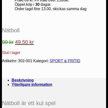
Frakt 69 kr. Fri frakt över 1500kr.
Öppet köp i
30
dagar.
Order lagd före 13.00, skickas samma dag
Nätboll
Det
Det
99
kr
49.50
kr
ursprungliga
nuvarande
Slut i lager
priset
priset
var:
är:
Artikelnr:
302-001
Kategori:
SPORT & FRITID
99 kr.
49.50 kr.
Beskrivning
Ytterligare information
Nätboll är ett kul spel