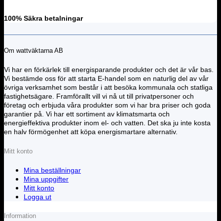
100% Säkra betalningar
Om wattväktarna AB
Vi har en förkärlek till energisparande produkter och det är vår bas.
Vi bestämde oss för att starta E-handel som en naturlig del av vår
övriga verksamhet som består i att besöka kommunala och statliga
fastighetsägare. Framförallt vill vi nå ut till privatpersoner och
företag och erbjuda våra produkter som vi har bra priser och goda
garantier på. Vi har ett sortiment av klimatsmarta och
energieffektiva produkter inom el- och vatten. Det ska ju inte kosta
en halv förmögenhet att köpa energismartare alternativ.
Mitt konto
Mina beställningar
Mina uppgifter
Mitt konto
Logga ut
Information