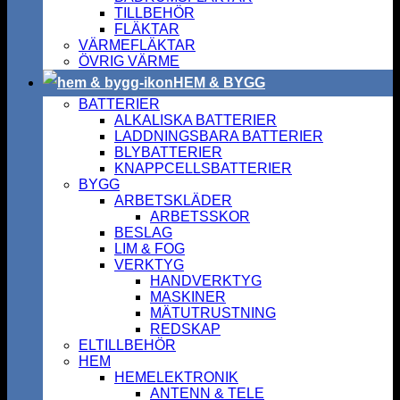
TILLBEHÖR
FLÄKTAR
VÄRMEFLÄKTAR
ÖVRIG VÄRME
HEM & BYGG
BATTERIER
ALKALISKA BATTERIER
LADDNINGSBARA BATTERIER
BLYBATTERIER
KNAPPCELLSBATTERIER
BYGG
ARBETSKLÄDER
ARBETSSKOR
BESLAG
LIM & FOG
VERKTYG
HANDVERKTYG
MASKINER
MÄTUTRUSTNING
REDSKAP
ELTILLBEHÖR
HEM
HEMELEKTRONIK
ANTENN & TELE