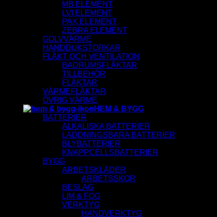
MB ELEMENT
LVI ELEMENT
PAX ELEMENT
ZEBRA ELEMENT
GOLVVÄRME
HANDDUKSTORKAR
FLÄKT OCH VENTILATION
BADRUMSFLÄKTAR
TILLBEHÖR
FLÄKTAR
VÄRMEFLÄKTAR
ÖVRIG VÄRME
HEM & BYGG
BATTERIER
ALKALISKA BATTERIER
LADDNINGSBARA BATTERIER
BLYBATTERIER
KNAPPCELLSBATTERIER
BYGG
ARBETSKLÄDER
ARBETSSKOR
BESLAG
LIM & FOG
VERKTYG
HANDVERKTYG