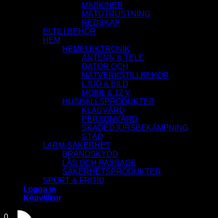
MASKINER
MÄTUTRUSTNING
REDSKAP
ELTILLBEHÖR
HEM
HEMELEKTRONIK
ANTENN & TELE
DATOR OCH
NÄTVERKSTILLBEHÖR
LJUD & BILD
MOBIL & 12 V
HUSHALLSPRODUKTER
KLÄDVÅRD
PERSONVÅRD
SKADEDJURSBEKÄMPNING
STÄD
LARM-SÄKERHET
BRANDSKYDD
LÅS OCH PASSAGE
SÄKERHETSPRODUKTER
SPORT & FRITID
Logga in
Köpvillkor
0