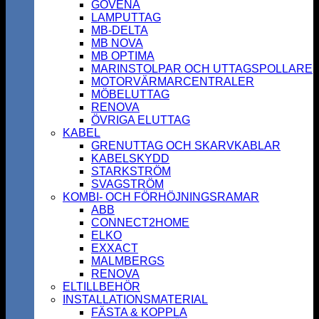
GOVENA
LAMPUTTAG
MB-DELTA
MB NOVA
MB OPTIMA
MARINSTOLPAR OCH UTTAGSPOLLARE
MOTORVÄRMARCENTRALER
MÖBELUTTAG
RENOVA
ÖVRIGA ELUTTAG
KABEL
GRENUTTAG OCH SKARVKABLAR
KABELSKYDD
STARKSTRÖM
SVAGSTRÖM
KOMBI- OCH FÖRHÖJNINGSRAMAR
ABB
CONNECT2HOME
ELKO
EXXACT
MALMBERGS
RENOVA
ELTILLBEHÖR
INSTALLATIONSMATERIAL
FÄSTA & KOPPLA