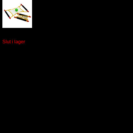
Nätboll
Slut i lager
window.klarnaAsyncCallback = function () {
window.Klarna.Payments.Buttons.init({ client_id:
"klarna_live_client_M1gtQTRXKW1JOWhON0d0MWNY
}).load( { container: "#container", theme: "default", shape:
"default", on_click: (authorize) => { // Here you should invoke
authorize with the order payload. authorize( {
collect_shipping_address: true }, payload, // order payload
(result) => { // The result, if successful contains the
authorization_token }, ); }, }, function
load_callback(loadResult) { // Here you can handle the result
of loading the button }, ); };