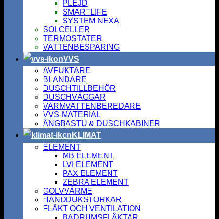
PLEJD
SMARTLIFE
SYSTEM NEXA
SOLCELLER
TERMOSTATER
VATTENBESPARING
VVS
AVFUKTARE
BLANDARE
DUSCHTILLBEHÖR
DUSCHVÄGGAR
VARMVATTENBEREDARE
VVS-MATERIAL
ÅNGBASTU & DUSCHKABINER
KLIMAT
ELEMENT
MB ELEMENT
LVI ELEMENT
PAX ELEMENT
ZEBRA ELEMENT
GOLVVÄRME
HANDDUKSTORKAR
FLÄKT OCH VENTILATION
BADRUMSFLÄKTAR