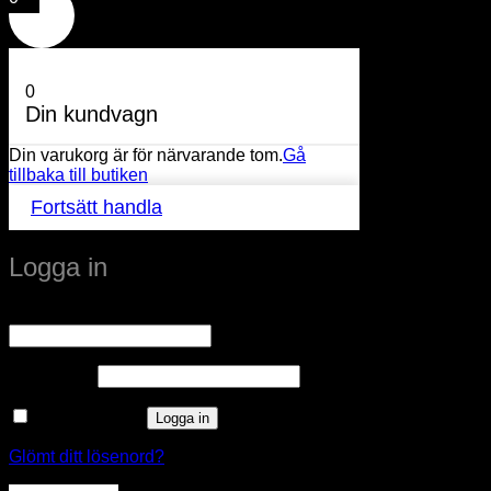
0
Din kundvagn
Din varukorg är för närvarande tom.
Gå
tillbaka till butiken
Fortsätt handla
Logga in
Obligatoriskt
Användarnamn eller e-postadress
*
Obligatoriskt
Lösenord
*
Kom ihåg mig
Logga in
Glömt ditt lösenord?