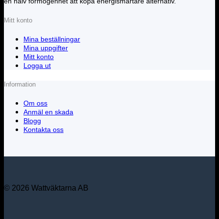
en halv förmögenhet att köpa energismartare alternativ.
Mitt konto
Mina beställningar
Mina uppgifter
Mitt konto
Logga ut
Information
Om oss
Anmäl en skada
Blogg
Kontakta oss
© 2026 Wattväktarna AB