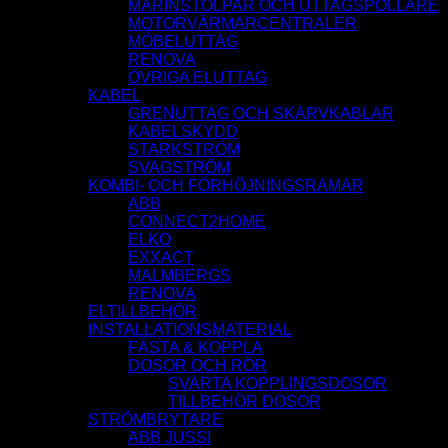
MARINSTOLPAR OCH UTTAGSPOLLARE
MOTORVÄRMARCENTRALER
MÖBELUTTAG
RENOVA
ÖVRIGA ELUTTAG
KABEL
GRENUTTAG OCH SKARVKABLAR
KABELSKYDD
STARKSTRÖM
SVAGSTRÖM
KOMBI- OCH FÖRHÖJNINGSRAMAR
ABB
CONNECT2HOME
ELKO
EXXACT
MALMBERGS
RENOVA
ELTILLBEHÖR
INSTALLATIONSMATERIAL
FÄSTA & KOPPLA
DOSOR OCH RÖR
SVARTA KOPPLINGSDOSOR
TILLBEHÖR DOSOR
STRÖMBRYTARE
ABB JUSSI