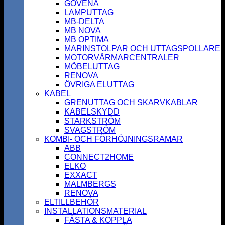
GOVENA
LAMPUTTAG
MB-DELTA
MB NOVA
MB OPTIMA
MARINSTOLPAR OCH UTTAGSPOLLARE
MOTORVÄRMARCENTRALER
MÖBELUTTAG
RENOVA
ÖVRIGA ELUTTAG
KABEL
GRENUTTAG OCH SKARVKABLAR
KABELSKYDD
STARKSTRÖM
SVAGSTRÖM
KOMBI- OCH FÖRHÖJNINGSRAMAR
ABB
CONNECT2HOME
ELKO
EXXACT
MALMBERGS
RENOVA
ELTILLBEHÖR
INSTALLATIONSMATERIAL
FÄSTA & KOPPLA