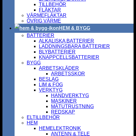
TILLBEHÖR
FLÄKTAR
VÄRMEFLÄKTAR
ÖVRIG VÄRME
HEM & BYGG
BATTERIER
ALKALISKA BATTERIER
LADDNINGSBARA BATTERIER
BLYBATTERIER
KNAPPCELLSBATTERIER
BYGG
ARBETSKLÄDER
ARBETSSKOR
BESLAG
LIM & FOG
VERKTYG
HANDVERKTYG
MASKINER
MÄTUTRUSTNING
REDSKAP
ELTILLBEHÖR
HEM
HEMELEKTRONIK
ANTENN & TELE