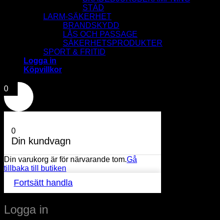
STÄD
LARM-SÄKERHET
BRANDSKYDD
LÅS OCH PASSAGE
SÄKERHETSPRODUKTER
SPORT & FRITID
Logga in
Köpvillkor
0
0
Din kundvagn
Din varukorg är för närvarande tom.
Gå
tillbaka till butiken
Fortsätt handla
Logga in