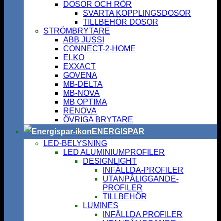
DOSOR OCH RÖR
SVARTA KOPPLINGSDOSOR
TILLBEHÖR DOSOR
STRÖMBRYTARE
ABB JUSSI
CONNECT-2-HOME
ELKO
EXXACT
GOVENA
MB-DELTA
MB-NOVA
MB OPTIMA
RENOVA
ÖVRIGA BRYTARE
ENERGISPAR
LED-BELYSNING
LED ALUMINIUMPROFILER
DESIGNLIGHT
INFÄLLDA-PROFILER
UTANPÅLIGGANDE-
PROFILER
TILLBEHÖR
LUMINES
INFÄLLDA PROFILER