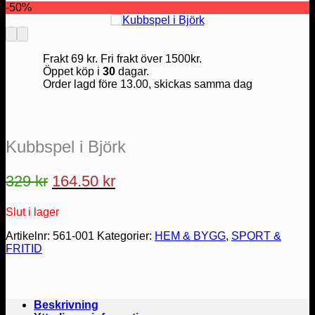
-50%
Frakt 69 kr. Fri frakt över 1500kr.
Öppet köp i
30
dagar.
Order lagd före 13.00, skickas samma dag
Kubbspel i Björk
Det
Det
329
kr
164.50
kr
ursprungliga
nuvarande
Slut i lager
priset
priset
var:
är:
Artikelnr:
561-001
Kategorier:
HEM & BYGG
,
SPORT &
FRITID
329 kr.
164.50 kr.
Beskrivning