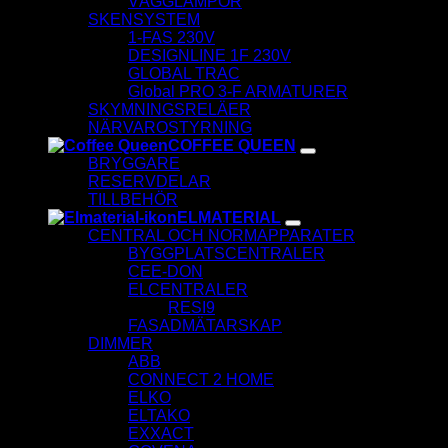
VÄGGLAMPOR
SKENSYSTEM
1-FAS 230V
DESIGNLINE 1F 230V
GLOBAL TRAC
Global PRO 3-F ARMATURER
SKYMNINGSRELÄER
NÄRVAROSTYRNING
COFFEE QUEEN
BRYGGARE
RESERVDELAR
TILLBEHÖR
ELMATERIAL
CENTRAL OCH NORMAPPARATER
BYGGPLATSCENTRALER
CEE-DON
ELCENTRALER
RESI9
FASADMÄTARSKAP
DIMMER
ABB
CONNECT 2 HOME
ELKO
ELTAKO
EXXACT