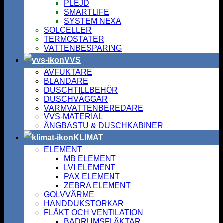
PLEJD
SMARTLIFE
SYSTEM NEXA
SOLCELLER
TERMOSTATER
VATTENBESPARING
VVS
AVFUKTARE
BLANDARE
DUSCHTILLBEHÖR
DUSCHVÄGGAR
VARMVATTENBEREDARE
VVS-MATERIAL
ÅNGBASTU & DUSCHKABINER
KLIMAT
ELEMENT
MB ELEMENT
LVI ELEMENT
PAX ELEMENT
ZEBRA ELEMENT
GOLVVÄRME
HANDDUKSTORKAR
FLÄKT OCH VENTILATION
BADRUMSFLÄKTAR