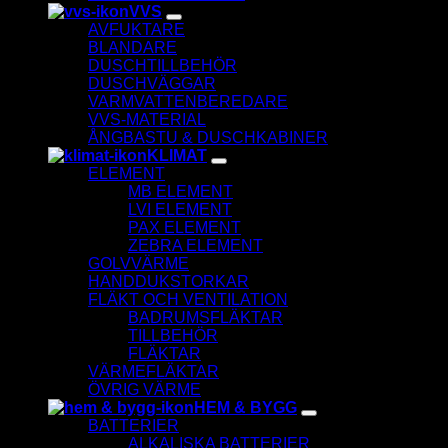
VVS
AVFUKTARE
BLANDARE
DUSCHTILLBEHÖR
DUSCHVÄGGAR
VARMVATTENBEREDARE
VVS-MATERIAL
ÅNGBASTU & DUSCHKABINER
KLIMAT
ELEMENT
MB ELEMENT
LVI ELEMENT
PAX ELEMENT
ZEBRA ELEMENT
GOLVVÄRME
HANDDUKSTORKAR
FLÄKT OCH VENTILATION
BADRUMSFLÄKTAR
TILLBEHÖR
FLÄKTAR
VÄRMEFLÄKTAR
ÖVRIG VÄRME
HEM & BYGG
BATTERIER
ALKALISKA BATTERIER