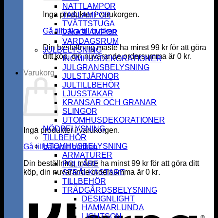
NATTLAMPOR
Inga produkter i varukorgen.
TAKLAMPOR
TVÄTTSTUGA
Gå tillbaka till butiken
VÄGGLAMPOR
VARDAGSRUM
Din beställning måste ha minst
99
kr
för att göra
JULBELYSNING
ditt köp, din nuvarande ordersumma är
0
kr
.
INOMHUSDEKORATIONER
JULGRANSBELYSNING
Varukorg
JULSTJÄRNOR
JULTILLBEHÖR
LJUSSTAKAR
KRANSAR OCH GRANAR
SLINGOR
UTOMHUSDEKORATIONER
NÖDBELYSNING
Inga produkter i varukorgen.
TILLBEHÖR
UTOMHUSBELYSNING
Gå tillbaka till butiken
ARMATURER
Din beställning måste ha minst
99
kr
för att göra ditt
POLLARE
köp, din nuvarande ordersumma är
0
kr
.
STRÅLKASTARE
K
TILLBEHÖR
TRÄDGÅRDSBELYSNING
DESIGNLIGHT
HAMMARLUNDA
LIGHTSON