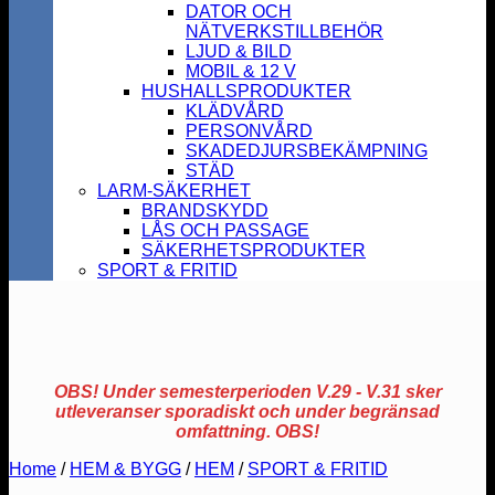
DATOR OCH
NÄTVERKSTILLBEHÖR
LJUD & BILD
MOBIL & 12 V
HUSHALLSPRODUKTER
KLÄDVÅRD
PERSONVÅRD
SKADEDJURSBEKÄMPNING
STÄD
LARM-SÄKERHET
BRANDSKYDD
LÅS OCH PASSAGE
SÄKERHETSPRODUKTER
SPORT & FRITID
OBS! Under semesterperioden V.29 - V.31 sker
utleveranser sporadiskt och under begränsad
omfattning. OBS!
Home
/
HEM & BYGG
/
HEM
/
SPORT & FRITID