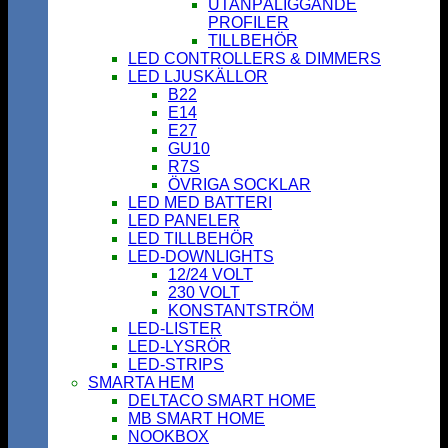
UTANPÅLIGGANDE
PROFILER
TILLBEHÖR
LED CONTROLLERS & DIMMERS
LED LJUSKÄLLOR
B22
E14
E27
GU10
R7S
ÖVRIGA SOCKLAR
LED MED BATTERI
LED PANELER
LED TILLBEHÖR
LED-DOWNLIGHTS
12/24 VOLT
230 VOLT
KONSTANTSTRÖM
LED-LISTER
LED-LYSRÖR
LED-STRIPS
SMARTA HEM
DELTACO SMART HOME
MB SMART HOME
NOOKBOX