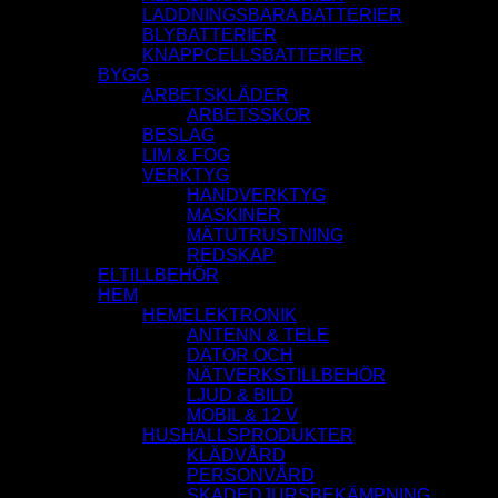
LADDNINGSBARA BATTERIER
BLYBATTERIER
KNAPPCELLSBATTERIER
BYGG
ARBETSKLÄDER
ARBETSSKOR
BESLAG
LIM & FOG
VERKTYG
HANDVERKTYG
MASKINER
MÄTUTRUSTNING
REDSKAP
ELTILLBEHÖR
HEM
HEMELEKTRONIK
ANTENN & TELE
DATOR OCH
NÄTVERKSTILLBEHÖR
LJUD & BILD
MOBIL & 12 V
HUSHALLSPRODUKTER
KLÄDVÅRD
PERSONVÅRD
SKADEDJURSBEKÄMPNING