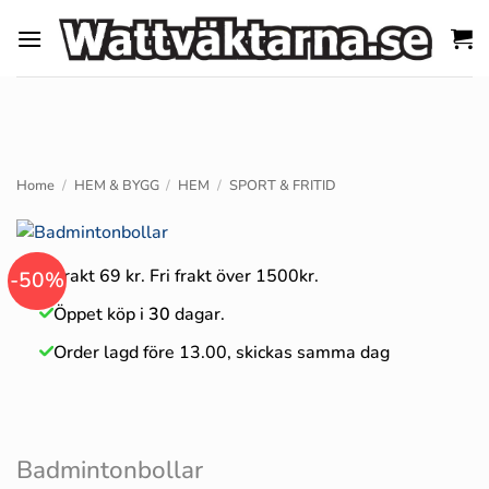
Skip
to
content
Home
/
HEM & BYGG
/
HEM
/
SPORT & FRITID
Frakt 69 kr. Fri frakt över 1500kr.
-50%
Öppet köp i
30
dagar.
Order lagd före 13.00, skickas samma dag
Badmintonbollar