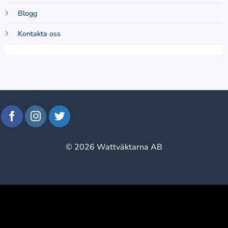
Blogg
Kontakta oss
© 2026 Wattväktarna AB
window.klarnaAsyncCallback = function () {
window.Klarna.Payments.Buttons.init({ client_id: