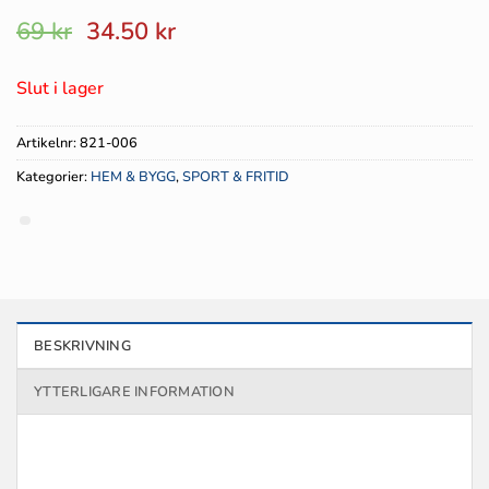
Det
Det
69
kr
34.50
kr
ursprungliga
nuvarande
priset
priset
Slut i lager
var:
är:
69 kr.
34.50 kr.
Artikelnr:
821-006
Kategorier:
HEM & BYGG
,
SPORT & FRITID
BESKRIVNING
YTTERLIGARE INFORMATION