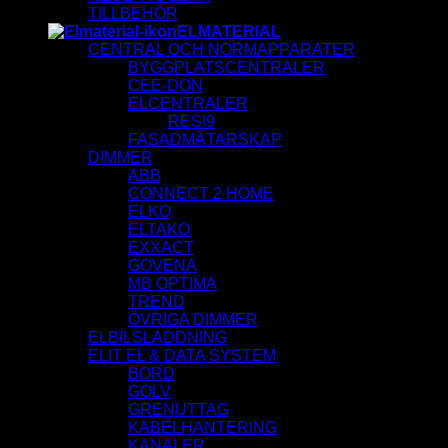
TILLBEHÖR
ELMATERIAL
CENTRAL OCH NORMAPPARATER
BYGGPLATSCENTRALER
CEE-DON
ELCENTRALER
RESI9
FASADMÄTARSKAP
DIMMER
ABB
CONNECT 2 HOME
ELKO
ELTAKO
EXXACT
GOVENA
MB OPTIMA
TREND
ÖVRIGA DIMMER
ELBILSLADDNING
ELIT EL & DATA SYSTEM
BORD
GOLV
GRENUTTAG
KABELHANTERING
KANALER