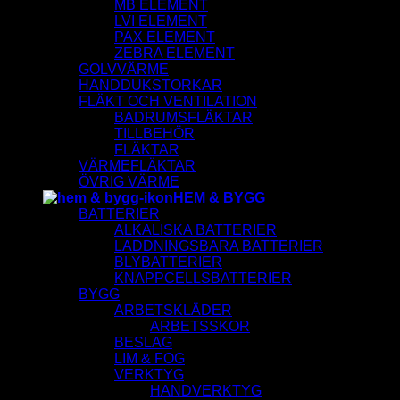
MB ELEMENT
LVI ELEMENT
PAX ELEMENT
ZEBRA ELEMENT
GOLVVÄRME
HANDDUKSTORKAR
FLÄKT OCH VENTILATION
BADRUMSFLÄKTAR
TILLBEHÖR
FLÄKTAR
VÄRMEFLÄKTAR
ÖVRIG VÄRME
HEM & BYGG
BATTERIER
ALKALISKA BATTERIER
LADDNINGSBARA BATTERIER
BLYBATTERIER
KNAPPCELLSBATTERIER
BYGG
ARBETSKLÄDER
ARBETSSKOR
BESLAG
LIM & FOG
VERKTYG
HANDVERKTYG