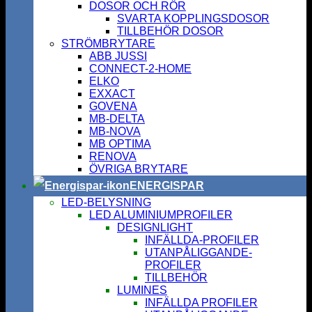
DOSOR OCH RÖR
SVARTA KOPPLINGSDOSOR
TILLBEHÖR DOSOR
STRÖMBRYTARE
ABB JUSSI
CONNECT-2-HOME
ELKO
EXXACT
GOVENA
MB-DELTA
MB-NOVA
MB OPTIMA
RENOVA
ÖVRIGA BRYTARE
ENERGISPAR
LED-BELYSNING
LED ALUMINIUMPROFILER
DESIGNLIGHT
INFÄLLDA-PROFILER
UTANPÅLIGGANDE-
PROFILER
TILLBEHÖR
LUMINES
INFÄLLDA PROFILER