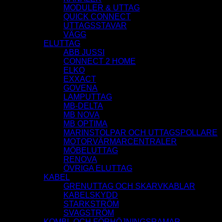
MODULER & UTTAG
QUICK CONNECT
UTTAGSSTAVAR
VÄGG
ELUTTAG
ABB JUSSI
CONNECT 2 HOME
ELKO
EXXACT
GOVENA
LAMPUTTAG
MB-DELTA
MB NOVA
MB OPTIMA
MARINSTOLPAR OCH UTTAGSPOLLARE
MOTORVÄRMARCENTRALER
MÖBELUTTAG
RENOVA
ÖVRIGA ELUTTAG
KABEL
GRENUTTAG OCH SKARVKABLAR
KABELSKYDD
STARKSTRÖM
SVAGSTRÖM
KOMBI- OCH FÖRHÖJNINGSRAMAR