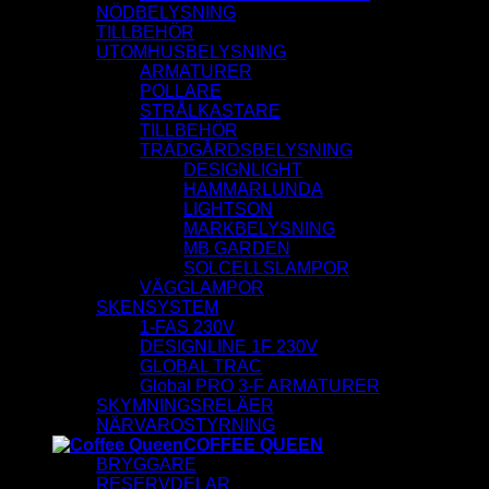
NÖDBELYSNING
TILLBEHÖR
UTOMHUSBELYSNING
ARMATURER
POLLARE
STRÅLKASTARE
TILLBEHÖR
TRÄDGÅRDSBELYSNING
DESIGNLIGHT
HAMMARLUNDA
LIGHTSON
MARKBELYSNING
MB GARDEN
SOLCELLSLAMPOR
VÄGGLAMPOR
SKENSYSTEM
1-FAS 230V
DESIGNLINE 1F 230V
GLOBAL TRAC
Global PRO 3-F ARMATURER
SKYMNINGSRELÄER
NÄRVAROSTYRNING
COFFEE QUEEN
BRYGGARE
RESERVDELAR