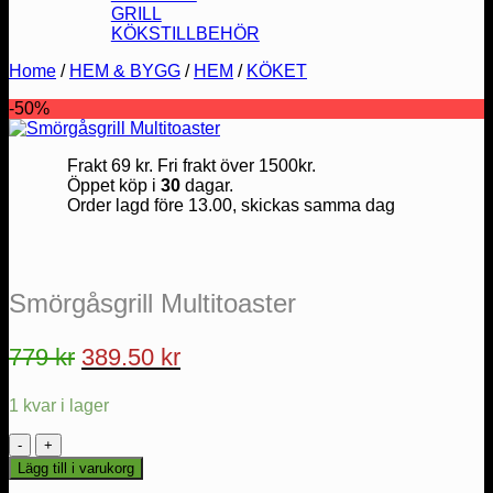
GRILL
KÖKSTILLBEHÖR
Home
/
HEM & BYGG
/
HEM
/
KÖKET
-50%
Frakt 69 kr. Fri frakt över 1500kr.
Öppet köp i
30
dagar.
Order lagd före 13.00, skickas samma dag
Smörgåsgrill Multitoaster
Det
Det
779
kr
389.50
kr
ursprungliga
nuvarande
1 kvar i lager
priset
priset
var:
är:
Smörgåsgrill
Multitoaster
779 kr.
389.50 kr.
Lägg till i varukorg
mängd