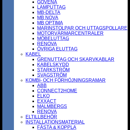
GOVENA
LAMPUTTAG
MB-DELTA
MB NOVA
MB OPTIMA
MARINSTOLPAR OCH UTTAGSPOLLARE
MOTORVÄRMARCENTRALER
MÖBELUTTAG
RENOVA
ÖVRIGA ELUTTAG
KABEL
GRENUTTAG OCH SKARVKABLAR
KABELSKYDD
STARKSTRÖM
SVAGSTRÖM
KOMBI- OCH FÖRHÖJNINGSRAMAR
ABB
CONNECT2HOME
ELKO
EXXACT
MALMBERGS
RENOVA
ELTILLBEHÖR
INSTALLATIONSMATERIAL
FÄSTA & KOPPLA