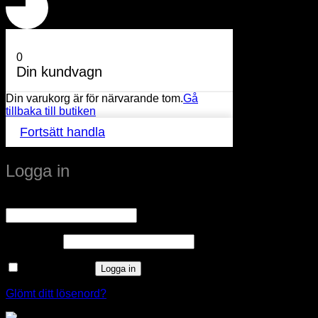
0
Din kundvagn
Din varukorg är för närvarande tom.
Gå
tillbaka till butiken
Fortsätt handla
Logga in
Obligatoriskt
Användarnamn eller e-postadress
*
Obligatoriskt
Lösenord
*
Kom ihåg mig
Logga in
Glömt ditt lösenord?