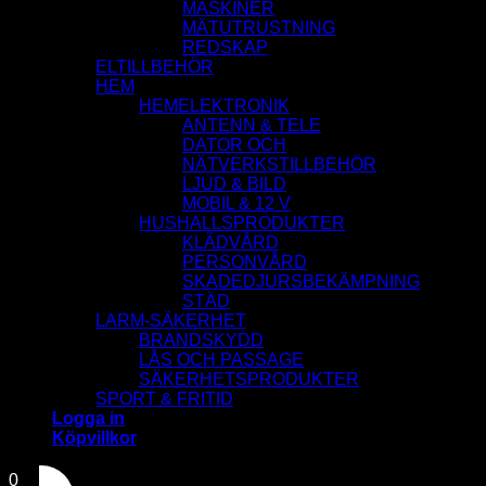
MASKINER
MÄTUTRUSTNING
REDSKAP
ELTILLBEHÖR
HEM
HEMELEKTRONIK
ANTENN & TELE
DATOR OCH
NÄTVERKSTILLBEHÖR
LJUD & BILD
MOBIL & 12 V
HUSHALLSPRODUKTER
KLÄDVÅRD
PERSONVÅRD
SKADEDJURSBEKÄMPNING
STÄD
LARM-SÄKERHET
BRANDSKYDD
LÅS OCH PASSAGE
SÄKERHETSPRODUKTER
SPORT & FRITID
Logga in
Köpvillkor
0