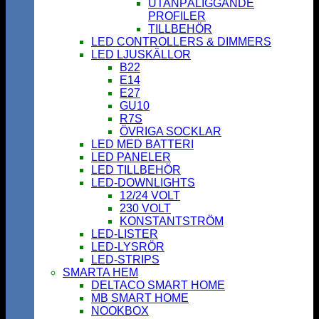
UTANPÅLIGGANDE
PROFILER
TILLBEHÖR
LED CONTROLLERS & DIMMERS
LED LJUSKÄLLOR
B22
E14
E27
GU10
R7S
ÖVRIGA SOCKLAR
LED MED BATTERI
LED PANELER
LED TILLBEHÖR
LED-DOWNLIGHTS
12/24 VOLT
230 VOLT
KONSTANTSTRÖM
LED-LISTER
LED-LYSRÖR
LED-STRIPS
SMARTA HEM
DELTACO SMART HOME
MB SMART HOME
NOOKBOX