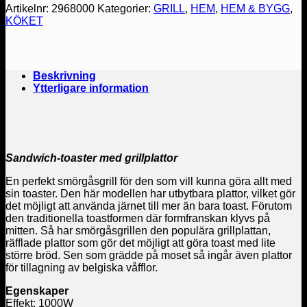
Artikelnr:
2968000
Kategorier:
GRILL
,
HEM
,
HEM & BYGG
,
KÖKET
Beskrivning
Ytterligare information
Sandwich-toaster med grillplattor
En perfekt smörgåsgrill för den som vill kunna göra allt med
sin toaster. Den här modellen har utbytbara plattor, vilket gör
det möjligt att använda järnet till mer än bara toast. Förutom
den traditionella toastformen där formfranskan klyvs på
mitten. Så har smörgåsgrillen den populära grillplattan,
räfflade plattor som gör det möjligt att göra toast med lite
större bröd. Sen som grädde på moset så ingår även plattor
för tillagning av belgiska våfflor.
Egenskaper
Effekt: 1000W