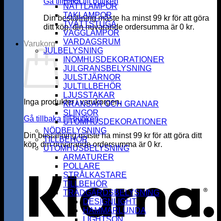
Gå tillbaka till butiken
NATTLAMPOR
TAKLAMPOR
Din beställning måste ha minst
99
kr
för att göra
TVÄTTSTUGA
ditt köp, din nuvarande ordersumma är
0
kr
.
VÄGGLAMPOR
VARDAGSRUM
Varukorg
JULBELYSNING
INOMHUSDEKORATIONER
JULGRANSBELYSNING
JULSTJÄRNOR
JULTILLBEHÖR
LJUSSTAKAR
Inga produkter i varukorgen.
KRANSAR OCH GRANAR
SLINGOR
Gå tillbaka till butiken
UTOMHUSDEKORATIONER
NÖDBELYSNING
Din beställning måste ha minst
99
kr
för att göra ditt
TILLBEHÖR
köp, din nuvarande ordersumma är
0
kr
.
UTOMHUSBELYSNING
K
ARMATURER
POLLARE
STRÅLKASTARE
TILLBEHÖR
TRÄDGÅRDSBELYSNING
DESIGNLIGHT
HAMMARLUNDA
LIGHTSON