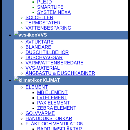
PLEJD
SMARTLIFE
SYSTEM NEXA
SOLCELLER
TERMOSTATER
VATTENBESPARING
VVS
AVFUKTARE
BLANDARE
DUSCHTILLBEHÖR
DUSCHVÄGGAR
VARMVATTENBEREDARE
VVS-MATERIAL
ÅNGBASTU & DUSCHKABINER
KLIMAT
ELEMENT
MB ELEMENT
LVI ELEMENT
PAX ELEMENT
ZEBRA ELEMENT
GOLVVÄRME
HANDDUKSTORKAR
FLÄKT OCH VENTILATION
BADRUMSFLÄKTAR