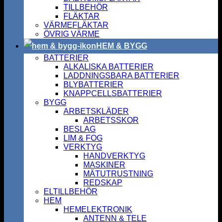
TILLBEHÖR
FLÄKTAR
VÄRMEFLÄKTAR
ÖVRIG VÄRME
HEM & BYGG
BATTERIER
ALKALISKA BATTERIER
LADDNINGSBARA BATTERIER
BLYBATTERIER
KNAPPCELLSBATTERIER
BYGG
ARBETSKLÄDER
ARBETSSKOR
BESLAG
LIM & FOG
VERKTYG
HANDVERKTYG
MASKINER
MÄTUTRUSTNING
REDSKAP
ELTILLBEHÖR
HEM
HEMELEKTRONIK
ANTENN & TELE