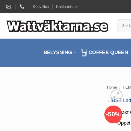
Skip
Köpvillkor
Enkla returer
to
content
BELYSNING
COFFEE QUEEN
Home
/
HEM
Frakt 
-50%
Öppet