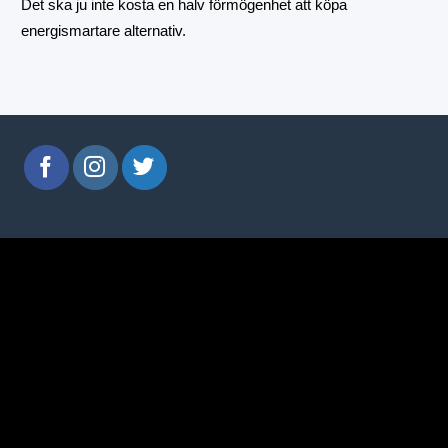
Det ska ju inte kosta en halv förmögenhet att köpa
energismartare alternativ.
window.klarnaAsyncCallback = function () { window.Klarna.Pa
"klarna_live_client_M1gtQTRXKW1JOWhON0d0MWN
}).load( { container: "#container", theme: "default", shape: "
collect_shipping_address: true }, payload, // order payload (re
Here you can handle the result of loading the button }, ); };