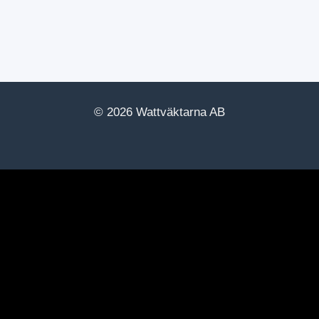
© 2026 Wattväktarna AB
yments.Buttons.init({ client_id:
YIyUyRy1ZZ1ApKDEycFgsYmQwOTU2YmEtNWU4Yi00YzM
default", on_click: (authorize) => { // Here you should invoke
sult) => { // The result, if successful contains the authorizat