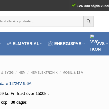
ELMATERIAL
ENERGISPAR
VVS
 & BYGG
/
HEM
/
HEMELEKTRONIK
/
MOBIL & 12 V
69 kr. Fri frakt över 1500kr.
 köp i
30
dagar.