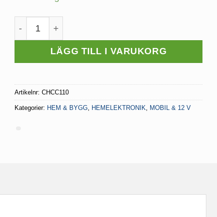
var:
är:
249 kr.
124.50 kr.
USB Laddare 12/24V 9,6A mängd
LÄGG TILL I VARUKORG
Artikelnr:
CHCC110
Kategorier:
HEM & BYGG
,
HEMELEKTRONIK
,
MOBIL & 12 V