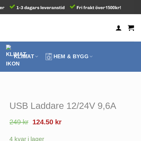
KLIMAT
HEM & BYGG
USB Laddare 12/24V 9,6A
Det
Det
249
kr
124.50
kr
ursprungliga
nuvarande
priset
priset
4 kvar i lager